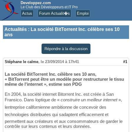
Developpez.com
Le Club des Développeurs et IT Pro
Actus
Forum Actualit�s
Emploi
Actualités
:
La société BitTorrent Inc. célèbre ses 10
ans
Répondre à la discussion
Stéphane le calme
,
le 23/09/2014 à 17h41
#1
La société BitTorrent Inc. célèbre ses 10 ans,
« BitTorrent peut être un modèle pour restructurer le tissu
même de l'internet », estime son PDG
En 2004, la société internet Bitorrent Inc. est créée à San
Fransico. Dans loptique de «
construire un meilleur internet
»,
lentreprise californienne ambitionne de concevoir des
technologies distribuées qui sadaptent efficacement et
permettent aux créateurs et aux consommateurs de garder le
contrôle sur leurs contenus et leurs données.