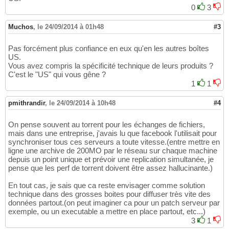
0
3
Muchos
,
le 24/09/2014 à 01h48
#3
Pas forcément plus confiance en eux qu'en les autres boîtes
US.
Vous avez compris la spécificité technique de leurs produits ?
C'est le "US" qui vous gêne ?
1
1
pmithrandir
,
le 24/09/2014 à 10h48
#4
On pense souvent au torrent pour les échanges de fichiers,
mais dans une entreprise, j'avais lu que facebook l'utilisait pour
synchroniser tous ces serveurs a toute vitesse.(entre mettre en
ligne une archive de 200MO par le réseau sur chaque machine
depuis un point unique et prévoir une replication simultanée, je
pense que les perf de torrent doivent être assez hallucinante.)
En tout cas, je sais que ca reste envisager comme solution
technique dans des grosses boites pour diffuser très vite des
données partout.(on peut imaginer ca pour un patch serveur par
exemple, ou un executable a mettre en place partout, etc...)
3
1