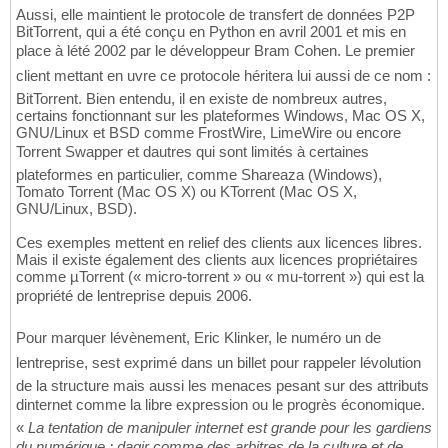
Aussi, elle maintient le protocole de transfert de données P2P
BitTorrent, qui a été conçu en Python en avril 2001 et mis en
place à lété 2002 par le développeur Bram Cohen. Le premier
client mettant en uvre ce protocole héritera lui aussi de ce nom :
BitTorrent. Bien entendu, il en existe de nombreux autres,
certains fonctionnant sur les plateformes Windows, Mac OS X,
GNU/Linux et BSD comme FrostWire, LimeWire ou encore
Torrent Swapper et dautres qui sont limités à certaines
plateformes en particulier, comme Shareaza (Windows),
Tomato Torrent (Mac OS X) ou KTorrent (Mac OS X,
GNU/Linux, BSD).
Ces exemples mettent en relief des clients aux licences libres.
Mais il existe également des clients aux licences propriétaires
comme µTorrent (« micro-torrent » ou « mu-torrent ») qui est la
propriété de lentreprise depuis 2006.
Pour marquer lévènement, Eric Klinker, le numéro un de
lentreprise, sest exprimé dans un billet pour rappeler lévolution
de la structure mais aussi les menaces pesant sur des attributs
dinternet comme la libre expression ou le progrès économique.
«
La tentation de manipuler internet est grande pour les gardiens
du numérique ; dagir comme des arbitres de la culture et de