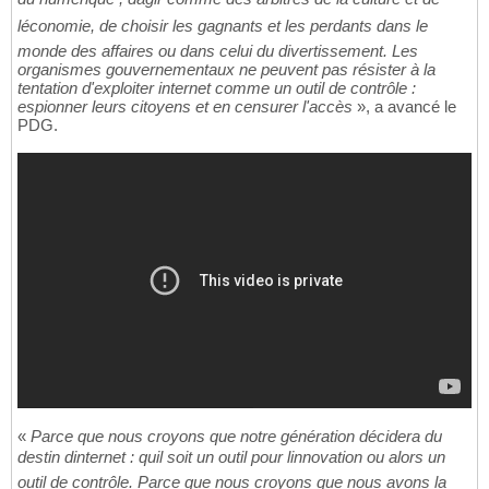
léconomie, de choisir les gagnants et les perdants dans le
monde des affaires ou dans celui du divertissement. Les
organismes gouvernementaux ne peuvent pas résister à la
tentation d'exploiter internet comme un outil de contrôle :
espionner leurs citoyens et en censurer l'accès
», a avancé le
PDG.
«
Parce que nous croyons que notre génération décidera du
destin dinternet : quil soit un outil pour linnovation ou alors un
outil de contrôle. Parce que nous croyons que nous avons la