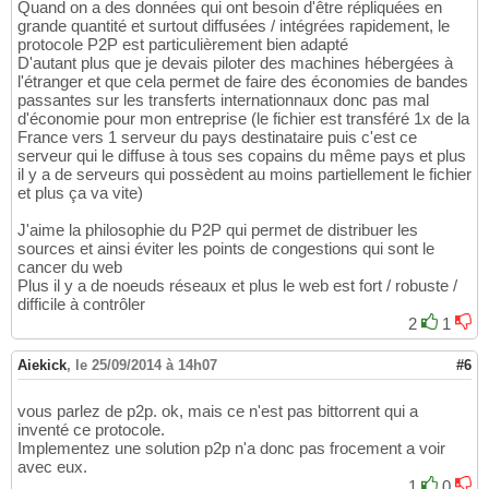
Quand on a des données qui ont besoin d'être répliquées en
grande quantité et surtout diffusées / intégrées rapidement, le
protocole P2P est particulièrement bien adapté
D'autant plus que je devais piloter des machines hébergées à
l'étranger et que cela permet de faire des économies de bandes
passantes sur les transferts internationnaux donc pas mal
d'économie pour mon entreprise (le fichier est transféré 1x de la
France vers 1 serveur du pays destinataire puis c'est ce
serveur qui le diffuse à tous ses copains du même pays et plus
il y a de serveurs qui possèdent au moins partiellement le fichier
et plus ça va vite)
J'aime la philosophie du P2P qui permet de distribuer les
sources et ainsi éviter les points de congestions qui sont le
cancer du web
Plus il y a de noeuds réseaux et plus le web est fort / robuste /
difficile à contrôler
2
1
Aiekick
,
le 25/09/2014 à 14h07
#6
vous parlez de p2p. ok, mais ce n'est pas bittorrent qui a
inventé ce protocole.
Implementez une solution p2p n'a donc pas frocement a voir
avec eux.
1
0