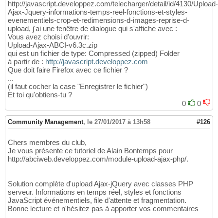
http://javascript.developpez.com/telecharger/detail/id/4130/Upload-
Ajax-Jquery-informations-temps-reel-fonctions-et-styles-
evenementiels-crop-et-redimensions-d-images-reprise-d-
upload, j'ai une fenêtre de dialogue qui s'affiche avec :
Vous avez choisi d'ouvrir:
Upload-Ajax-ABCI-v6.3c.zip
qui est un fichier de type: Compressed (zipped) Folder
à partir de :
http://javascript.developpez.com
Que doit faire Firefox avec ce fichier ?
...
(il faut cocher la case "Enregistrer le fichier")
Et toi qu'obtiens-tu ?
0
0
Community Management
,
le 27/01/2017 à 13h58
#126
Chers membres du club,
Je vous présente ce tutoriel de Alain Bontemps pour
http://abciweb.developpez.com/module-upload-ajax-php/.
Solution complète d'upload Ajax-jQuery avec classes PHP
serveur. Informations en temps réel, styles et fonctions
JavaScript événementiels, file d'attente et fragmentation.
Bonne lecture et n'hésitez pas à apporter vos commentaires