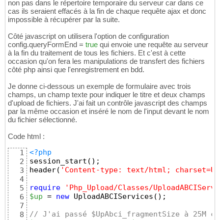
non pas dans le répertoire temporaire du serveur car dans ce
cas ils seraient effacés à la fin de chaque requête ajax et donc
impossible à récupérer par la suite.
Côté javascript on utilisera l'option de configuration
config.queryFormEnd =
true
qui envoie une requête au serveur
à la fin du traitement de tous les fichiers. Et c'est à cette
occasion qu'on fera les manipulations de transfert des fichiers
côté php ainsi que l'enregistrement en bdd.
Je donne ci-dessous un exemple de formulaire avec trois
champs, un champ texte pour indiquer le titre et deux champs
d'upload de fichiers. J'ai fait un contrôle javascript des champs
par la même occasion et inséré le nom de l'input devant le nom
du fichier sélectionné.
Code html :
<?php
1
session_start
(
)
;
2
header
(
'Content-type: text/html; charset=UT
3
4
require
'Php_Upload/Classes/UploadABCIServi
5
$up
 = 
new
 UploadABCIServices
(
)
;
6
7
// J'ai passé $UpAbci_fragmentSize à 25M ca
8