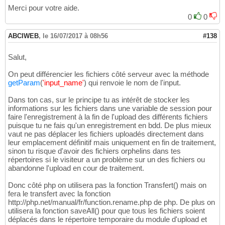
Merci pour votre aide.
0
0
ABCIWEB
,
le 16/07/2017 à 08h56
#138
Salut,
On peut différencier les fichiers côté serveur avec la méthode
getParam
(
'input_name'
)
qui renvoie le nom de l'input.
Dans ton cas, sur le principe tu as intérêt de stocker les
informations sur les fichiers dans une variable de session pour
faire l'enregistrement à la fin de l'upload des différents fichiers
puisque tu ne fais qu'un enregistrement en bdd. De plus mieux
vaut ne pas déplacer les fichiers uploadés directement dans
leur emplacement définitif mais uniquement en fin de traitement,
sinon tu risque d'avoir des fichiers orphelins dans tes
répertoires si le visiteur a un problème sur un des fichiers ou
abandonne l'upload en cour de traitement.
Donc côté php on utilisera pas la fonction Transfert() mais on
fera le transfert avec la fonction
http://php.net/manual/fr/function.rename.php de php. De plus on
utilisera la fonction saveAll() pour que tous les fichiers soient
déplacés dans le répertoire temporaire du module d'upload et