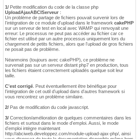
1/
Petite modification du code de la classe php
UploadAjaxABCIServeur
:
Un problème de partage de fichiers pouvait survenir lors de
l'intégration de ce module d'upload dans le framework
cakePHP
sur un serveur de test en local avec WAMP qui renvoyait une
erreur: Le processus ne peut pas accéder au fichier car ce
fichier est utilisé par un autre processus uniquement lors du
chargement de petits fichiers, alors que l'upload de gros fichiers
ne posait pas de problème.
Néanmoins (toujours avec cakePHP), ce problème ne
survenait pas sur un serveur distant php7 en production, tous
les fichiers étaient correctement uploadés quelque soit leur
taille.
C'est corrigé
. Peut éventuellement être bénéfique pour
l'intégration de cet outil d'upload dans d'autres framework si
vous rencontrez un problème similaire.
2/
Pas de modification du code javascript.
3/
Correction/amélioration de quelques commentaires dans les
fichiers et surtout dans le mode d'emploi. Aussi, le mode
d'emploi intègre maintenant
http://abciweb.developpez.com/module-upload-ajax-php/, ainsi
vous disposez de toute la documentation disponible même hors