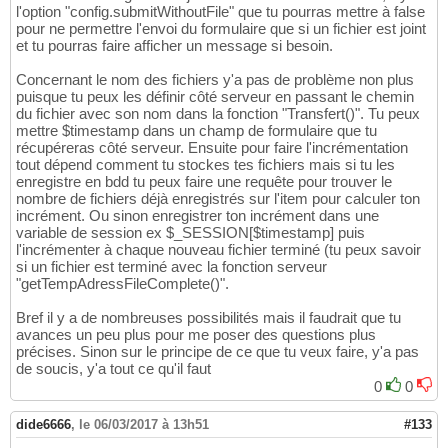
l'option "config.submitWithoutFile" que tu pourras mettre à false
pour ne permettre l'envoi du formulaire que si un fichier est joint
et tu pourras faire afficher un message si besoin.
Concernant le nom des fichiers y'a pas de problème non plus
puisque tu peux les définir côté serveur en passant le chemin
du fichier avec son nom dans la fonction "Transfert()". Tu peux
mettre $timestamp dans un champ de formulaire que tu
récupéreras côté serveur. Ensuite pour faire l'incrémentation
tout dépend comment tu stockes tes fichiers mais si tu les
enregistre en bdd tu peux faire une requête pour trouver le
nombre de fichiers déjà enregistrés sur l'item pour calculer ton
incrément. Ou sinon enregistrer ton incrément dans une
variable de session ex $_SESSION[$timestamp] puis
l'incrémenter à chaque nouveau fichier terminé (tu peux savoir
si un fichier est terminé avec la fonction serveur
"getTempAdressFileComplete()".
Bref il y a de nombreuses possibilités mais il faudrait que tu
avances un peu plus pour me poser des questions plus
précises. Sinon sur le principe de ce que tu veux faire, y'a pas
de soucis, y'a tout ce qu'il faut
0
0
dide6666
,
le 06/03/2017 à 13h51
#133