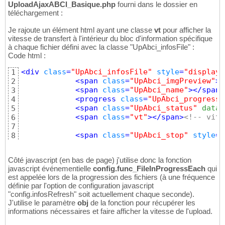
UploadAjaxABCI_Basique.php
fourni dans le dossier en
téléchargement :
Je rajoute un élément html ayant une classe
vt
pour afficher la
vitesse de transfert à l'intérieur du bloc d'information spécifique
à chaque fichier défini avec la classe "UpAbci_infosFile" :
Code html :
<
div
class
=
"UpAbci_infosFile"
style
=
"display:
1
<
span
class
=
"UpAbci_imgPreview"
>
<
2
<
span
class
=
"UpAbci_name"
>
</
span
>
3
<
progress
class
=
"UpAbci_progressi
4
<
span
class
=
"UpAbci_status"
 data-
5
<
span
class
=
"vt"
>
</
span
>
<!-- vite
6
7
<
span
class
=
"UpAbci_stop"
style
=
"
8
</
div
>
9
Côté javascript (en bas de page) j'utilise donc la fonction
javascript événementielle
config.func_FileInProgressEach
qui
est appelée lors de la progression des fichiers (à une fréquence
définie par l'option de configuration javascript
"config.infosRefresh" soit actuellement chaque seconde).
J'utilise le paramètre
obj
de la fonction pour récupérer les
informations nécessaires et faire afficher la vitesse de l'upload.