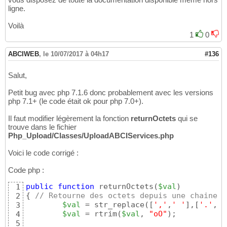
ligne.
Voilà
1
0
ABCIWEB
,
le 10/07/2017 à 04h17
#136
Salut,
Petit bug avec php 7.1.6 donc probablement avec les versions
php 7.1+ (le code était ok pour php 7.0+).
Il faut modifier légèrement la fonction
returnOctets
qui se
trouve dans le fichier
Php_Upload/Classes/UploadABCIServices.php
Voici le code corrigé :
Code php :
public
function
 returnOctets
(
$val
)
1
{
// Retourne des octets depuis une chaine f
2
$val
 = str_replace
(
[
','
,
' '
]
,
[
'.'
,
''
3
$val
 = rtrim
(
$val
, 
"oO"
)
;

4
5