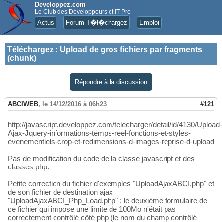
Developpez.com
Le Club des Développeurs et IT Pro
Actus
Forum T�l�chargez
Emploi
Téléchargez
:
Upload de gros fichiers par fragments
(chunk)
Répondre à la discussion
ABCIWEB
,
le 14/12/2016 à 06h23
#121
http://javascript.developpez.com/telecharger/detail/id/4130/Upload-
Ajax-Jquery-informations-temps-reel-fonctions-et-styles-
evenementiels-crop-et-redimensions-d-images-reprise-d-upload
Pas de modification du code de la classe javascript et des
classes php.
Petite correction du fichier d'exemples "UploadAjaxABCI.php" et
de son fichier de destination ajax
"UploadAjaxABCI_Php_Load.php" : le deuxième formulaire de
ce fichier qui impose une limite de 100Mo n'était pas
correctement contrôlé côté php (le nom du champ contrôlé