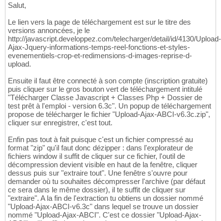
Salut,
Le lien vers la page de téléchargement est sur le titre des
versions annoncées, je le
http://javascript.developpez.com/telecharger/detail/id/4130/Upload-
Ajax-Jquery-informations-temps-reel-fonctions-et-styles-
evenementiels-crop-et-redimensions-d-images-reprise-d-
upload.
Ensuite il faut être connecté à son compte (inscription gratuite)
puis cliquer sur le gros bouton vert de téléchargement intitulé
"Télécharger Classe Javascript + Classes Php + Dossier de
test prêt à l'emploi - version 6.3c". Un popup de téléchargement
propose de télécharger le fichier "Upload-Ajax-ABCI-v6.3c.zip",
cliquer sur enregistrer, c'est tout.
Enfin pas tout à fait puisque c'est un fichier compressé au
format "zip" qu'il faut donc dézipper : dans l'explorateur de
fichiers window il suffit de cliquer sur ce fichier, l'outil de
décompression devient visible en haut de la fenêtre, cliquer
dessus puis sur "extraire tout". Une fenêtre s'ouvre pour
demander où tu souhaites décompresser l'archive (par défaut
ce sera dans le même dossier), il te suffit de cliquer sur
"extraire". A la fin de l'extraction tu obtiens un dossier nommé
"Upload-Ajax-ABCI-v6.3c" dans lequel se trouve un dossier
nommé "Upload-Ajax-ABCI". C'est ce dossier "Upload-Ajax-