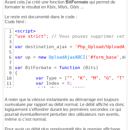
Avant cela j'ai créé une fonction
BitFormate
qui permet de
formater le résultat en Kb/s, Mb/s, Gb/s ...
Le reste est documenté dans le code :
Code html :
<script>
1
"use strict"
; 
// Vous pouvez supprimer cette
2
3
var
 destination_ajax = 
'Php_Upload/UploadAja
4
5
var
 up = 
new
UploadAjaxABCI
(
'#form_base'
,des
6
7
var
 BitFormate = 
function
(
Bits
)
8
{
9
var
 Type = 
[
""
, 
"K"
, 
"M"
, 
"G"
, 
"T"
, 
10
var
 Index = 
0
;

11
while
(
Bits >= 
1000
)
12
{
13
                Bits /= 
1000
;

14
A noter que la vitesse instantanée au démarrage est toujours
                Index++;

surévaluée par rapport au débit normal. Le débit affiché va donc
15
logiquement s'effondrer durant les premières secondes ce qui
}
16
pourrait éventuellement perturber des utilisateurs non avertis,
// J'arrondi à 1 chiffre après la vi
17
même si c'est normal.
        Bits = Type
[
Index
]
 == 
'M'
 || Type
[
In
18
var
 unite = 
'b/s'
;

19
Pour avoir un débit plus représentatif dès le premier affichage