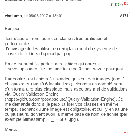
0
0
chatlumo
,
le 08/02/2017 à 18h01
#131
Bonjour,
Tout d'abord merci pour ces classes très pratiques et
performantes.
J'envisage de les utiliser en remplacement du système de
"base" de fichiers d'upload par php.
En ce moment j'ai parfois des fichiers qui après le
"move_uploaded_file" ont une taille de 0 sans savoir pourquoi.
Par contre, les fichiers à uploader, qui sont des images (dont 1
obligatoire et jusqu'à 6 facultatives), viennent en complément
d'un formulaire plus classique mais avec pas mal de validations
via jQuery Validation Engine
(https://github.com/posabsolute/jQuery-Validation-Engine). Je
me demande donc si je peux utiliser vos classes en même
temps, sachant qu'une image est obligatoire, et qu'il y en ait une
ou plusieurs, doivent avoir la même base de nom de fichier (par
exemple $timestamp + '_' + $i + '.jpg').
Merci.