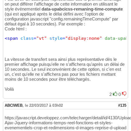
return
(
Bits+
''
+Type
[
Index
]
+
''
+unite
)
20
on peut différer l'affichage de cette information en utilisant le
}
21
style événementiel
data-upabcicss-remaning-time-compute
22
(qui est appliqué après le délai défini avec l'option de
up.config.func_FileInProgressEach = 
function
23
configuration javascript "config.remainingTimeCompute" par
{
24
défaut égal à 10 secondes). Par exemple :
// Utilisez console.log(obj) pour v
25
Code html :
26
// La propriété "qte_upload" inclut
27
<
span
class
=
"vt"
style
=
"display:none"
 data-upabc
var
 bit_upload = 
(
obj.qte_upload - o
28
29
// la propriété "time_end" est déjà 
30
var
 time_upload = obj.time_end - obj
31
La vitesse de transfert sera ainsi plus représentative dès le
32
premier affichage puisqu'elle ne s'affichera qu'après un délai de
// Cela ne devrait pas arriver mais 
33
10 secondes. Le seul inconvénient de cette option, si c'en est
if
(
typeof
 time_upload === 
"number"
 &
un, c'est qu'elle ne s'affichera pas pour les fichiers mettant
34
moins de 10 secondes pour être téléchargés.
{
35
// La propriété "infos_html"
36
Voilà
                obj.infos_html.
find
(
".vt"
)
.
h
37
2
0
}
38
}
39
ABCIWEB
40
,
le 22/03/2017 à 03h02
#135
$
(
function
(
)
{
up.
Start
(
)
}
)
41
</script>
42
https://javascript.developpez.com/telecharger/detail/id/4130/Uploa
Ajax-Jquery-informations-temps-reel-fonctions-et-styles-
evenementiels-crop-et-redimensions-d-images-reprise-d-upload