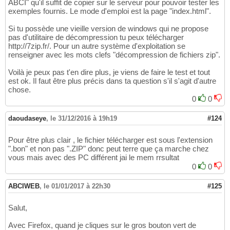
ABCI" qu'il suffit de copier sur le serveur pour pouvoir tester les
exemples fournis. Le mode d'emploi est la page "index.html".
Si tu possède une vieille version de windows qui ne propose
pas d'utilitaire de décompression tu peux télécharger
http://7zip.fr/. Pour un autre système d'exploitation se
renseigner avec les mots clefs "décompression de fichiers zip".
Voilà je peux pas t'en dire plus, je viens de faire le test et tout
est ok. Il faut être plus précis dans ta question s'il s'agit d'autre
chose.
0
0
daoudaseye
,
le 31/12/2016 à 19h19
#124
Pour être plus clair , le fichier télécharger est sous l'extension
".bon" et non pas ".ZIP" donc peut terre que ça marche chez
vous mais avec des PC différent jai le mem rrsultat
0
0
ABCIWEB
,
le 01/01/2017 à 22h30
#125
Salut,
Avec Firefox, quand je cliques sur le gros bouton vert de