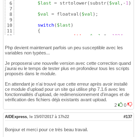
$last
 = strtolower
(
substr
(
$val
,-
1
)
)
;

6
7
$val
 = floatval
(
$val
)
;

8
9
switch
(
$last
)
10
{
11
case
't'
:  
$val
 *= 
1024
;

12
case
'g'
:  
$val
 *= 
1024
;

13
case
'm'
: 
$val
 *= 
1024
;

14
Php devient maintenant parfois un peu susceptible avec les
case
'k'
:  
$val
 *= 
1024
;

variables non typées...
15
}
16
Je proposerai une nouvelle version avec cette correction quand
return
$val
17
j'aurai eu le temps de tester plus en profondeur tous les scripts
}
18
proposés dans le module.
En attendant je n'ai trouvé que cette erreur après avoir installé
ce module d'upload pour un site qui utilise php 7.1.6 avec les
fonctionnalités d'upload, de redimensionnement d'images et de
vérification des fichiers déjà existants avant upload.
2
0
AIDExpress
,
le 15/07/2017 à 17h22
#137
Bonjour et merci pour ce très beau travail.