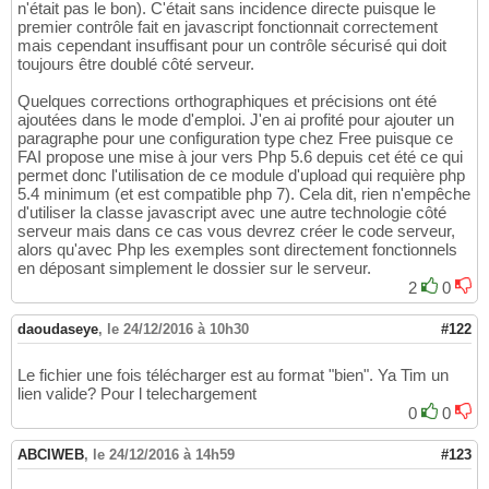
n'était pas le bon). C'était sans incidence directe puisque le
premier contrôle fait en javascript fonctionnait correctement
mais cependant insuffisant pour un contrôle sécurisé qui doit
toujours être doublé côté serveur.
Quelques corrections orthographiques et précisions ont été
ajoutées dans le mode d'emploi. J'en ai profité pour ajouter un
paragraphe pour une configuration type chez Free puisque ce
FAI propose une mise à jour vers Php 5.6 depuis cet été ce qui
permet donc l'utilisation de ce module d'upload qui requière php
5.4 minimum (et est compatible php 7). Cela dit, rien n'empêche
d'utiliser la classe javascript avec une autre technologie côté
serveur mais dans ce cas vous devrez créer le code serveur,
alors qu'avec Php les exemples sont directement fonctionnels
en déposant simplement le dossier sur le serveur.
2
0
daoudaseye
,
le 24/12/2016 à 10h30
#122
Le fichier une fois télécharger est au format "bien". Ya Tim un
lien valide? Pour l telechargement
0
0
ABCIWEB
,
le 24/12/2016 à 14h59
#123