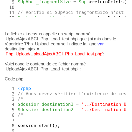
$UpAbci_fragmentSize
 = 
$up
->returnOctets
(
'2
9
10
// Vérifie si $UpAbci_fragmentSize n'est pa
11
$upload_max_filesize
 = 
$up
->returnOctets
(
mi
12
$UpAbci_fragmentSize
 = !
empty
(
$UpAbci_fragm
13
14
$UpAbci_uniqidForm
 = 
$up
->getUniqid
(
)
;
Le fichier ci-dessus appelle un script nommé
15
'UploadAjaxABCI_Php_Load_test.php' que j'ai mis dans le
16
répertoire 'Php_Upload' comme l'indique la ligne
var
// Jeton de formulaire
17
destination_ajax =
$_SESSION
[
'UploadAjaxABCI'
]
[
$UpAbci_uniqidF
18
'Php_Upload/UploadAjaxABCI_Php_Load_test.php'
;
?>
19
<!DOCTYPE html>
20
Voici donc le contenu de ce fichier nommé
<
html
lang
=
"fr"
>
21
'UploadAjaxABCI_Php_Load_test.php' :
<
head
>
22
<
meta
charset
=
"UTF-8"
 /
>
23
Code php :
<
meta
name
=
viewport 
content
=
"width=device-w
24
<
title
>
Progressif Upload Ajax ABCIWEB
</
titl
25
<?php
1
<
link
rel
=
"icon"
type
=
"image/png"
href
=
"Jav
26
// Vous devez vérifier l'existence de ces d
2
27
/*-----------------------------------------
3
<style
 type=
"text/css"
>
28
$dossier_destination1
 = 
'../Destination_Upl
4
html 
{
29
$dossier_destination2
 = 
'../Destination_Upl
5
font-family
:
"Trebuchet MS"
, Arial, 
30
/*-----------------------------------------
6
font-size
:
0.9
31
7
}
32
session_start
(
)
;
8
33
9