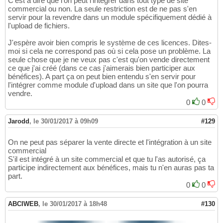
C'est à dire que l'on peut l'intégrer dans tout type de site
commercial ou non. La seule restriction est de ne pas s'en
servir pour la revendre dans un module spécifiquement dédié à
l'upload de fichiers.
J'espère avoir bien compris le système de ces licences. Dites-
moi si cela ne correspond pas où si cela pose un problème. La
seule chose que je ne veux pas c'est qu'on vende directement
ce que j'ai créé (dans ce cas j'aimerais bien participer aux
bénéfices). A part ça on peut bien entendu s'en servir pour
l'intégrer comme module d'upload dans un site que l'on pourra
vendre.
0
0
Jarodd
,
le 30/01/2017 à 09h09
#129
On ne peut pas séparer la vente directe et l'intégration à un site
commercial
S'il est intégré à un site commercial et que tu l'as autorisé, ça
participe indirectement aux bénéfices, mais tu n'en auras pas ta
part.
0
0
ABCIWEB
,
le 30/01/2017 à 18h48
#130