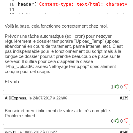
.formajaxabci
 input
[
type=submit
]
{
34
header
(
'Content-type: text/html; charset=UT
10
width
:
100
px;

35
11
font-size
:
1.2
36
// Charge les classes php avec spl_autoload
12
}
37
spl_autoload_register
(
function
(
$class
)
{
re
13
38
14
Voilà la base, cela fonctionne correctement chez moi.
.formajaxabci
 p, 
.reponse_form
 p 
{
39
$up
 = 
new
 UploadAjaxABCIServeur
(
)
;
15
margin
:
0
;

40
Prévoir une tâche automatique (ex : cron) pour nettoyer
16
padding
:
0
41
régulièrement le dossier temporaire "Upload_Temp" (upload
//$up->setModeDebug (); // pour avoir le re
17
}
42
abandonné en cours de traitement, panne internet, etc). C'est
18
43
pas indispensable pour le fonctionnement du script mais à la
// IMPORTANT DANS CE CAS DE FIGURE saveAll(
19
.UpAbci_infosFile
{
44
longue ce dossier pourrait prendre beaucoup de place sur le
$up
->saveAll
(
)
;
20
word-wrap
:
break-word
serveur. Il suffira pour cela d'appeler la classe
45
21
"Php_Upload/Classes/NettoyageTemp.php" spécialement
}
46
$uniqid_form
 = 
$up
->getParam
(
"uniqid_form"
)
22
conçue pour cet usage.
47
// Il est conseillé de ne pas supprimer cet
23
.UpAbci_infosFile
 progress 
{
48
if
(
!
(
isset
(
$uniqid_form
,
$_SESSION
[
'UploadAj
24
Et voilà
width
:
100
49
25
1
0
}
50
26
</style>
51
//J'utilise des variables de session sous l
27
AIDExpress
</
head
,
le 24/07/2017 à 22h06
>
#139
52
function
 &sesInit
(
$uniqid_form
, 
$index
)
28
53
{
29
<
body
>
54
Bonsoir et merci infiniment de votre aide très complète.
$_SESSION
[
'UploadAjaxABCI'
]
[
$uniqid
30
<
form
class
=
"formajaxabci"
id
=
"form_files1"
55
Problem solved
31
<
fieldset
style
=
"color:#900;border:2px sol
56
0
0
return
$_SESSION
[
'UploadAjaxABCI'
]
[
32
<
legend
>
limité aux extensions avi, divx
57
}
33
<
input
type
=
"file"
name
=
"source"
style
58
rvm31
34
,
le 10/08/2017 à 00h27
#140