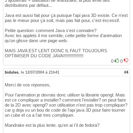
J'ajouterais + utilisation de Mandrake, la plus lente des
		t = new Thread
(
this
)
;

33
distributions par défaut...
		r = new Rectangle
(
10
,
10
,
50
,
5
34
		setSize
(
400
,
400
)
;

35
Java est aussi fait pour çà puisque l'api java 3D existe. Ce n'est
		setVisible
(
true
)
;

36
pas le mieux pour çà soit, mais pas fait pour, c'est éxcessif.
		t.start
(
)
;

37
}
38
Petite question: comment Java s'est connaitre?
	public void paint
(
Graphics g
)
39
Avec les applets il me semble, cette petite forme d'animation
{
40
qu'on glisse dans une page web.
if
(
image == null
)
41
MAIS JAVA EST LENT DONC IL FAUT TOUJOURS
{
42
OPTIMISER DU CODE JAVA!!!!!!!!!!!!!!!!!
			image = createImage
(
43
0
0
			buffer = 
(
Graphics2D
44
}
45
		Graphics2D g2d = 
(
Graphics2D
46
bidules
,
le 12/07/2004 à 21h41
#4
		trans = new AffineTransform
(
47
		trans.translate
(
x,y
)
;

48
Merci de vos reponses,
		buffer.setTransform
(
trans
)
;

49
		buffer.drawRect
(
10
,
10
,
50
,
50
)
50
Pour l'animation je devrais donc utiliser la librairie opengl. Mais
		g2d.drawImage
(
image,
0
,
0
,
400
,
51
est ce compliquer a installer? comment l'installer? on peut faire
52
de la 2D avec opengl? son utilisation n'est pas trop compliquer?
			x+=
1
;

53
car g deja vu un bou de code de l'api java 3D pour faire tourner
			y+=
1
;

un cube et ca a l'air tres compliquer.
54
55
Mandrake est la plus lente. qu'en ai t'il de fedora?
56
57