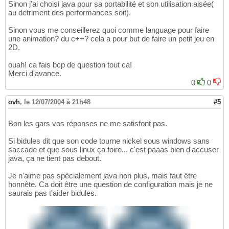
Sinon j'ai choisi java pour sa portabilité et son utilisation aisée(
}
58
au detriment des performances soit).
59
60
Sinon vous me conseillerez quoi comme language pour faire
	public void run
(
)
61
une animation? du c++? cela a pour but de faire un petit jeu en
{
62
2D.
		long tm = System.currentTim
63
while
(
true
)
64
ouah! ca fais bcp de question tout ca!
{
65
Merci d'avance.
			repaint
(
)
;

66
0
0
			try
{
67
				tm+=
30
;

68
ovh
,
le 12/07/2004 à 21h48
#5
				t.sleep
(
Math
69
}
catch
(
Exception ex
)
70
Bon les gars vos réponses ne me satisfont pas.
}
71
}
72
Si bidules dit que son code tourne nickel sous windows sans
73
saccade et que sous linux ça foire... c'est paaas bien d'accuser
	public static void main
(
String
[
]
 arg
74
java, ça ne tient pas debout.
{
75
		Essai e = new Essai
(
)
;

76
Je n'aime pas spécialement java non plus, mais faut être
77
honnête. Ca doit être une question de configuration mais je ne
78
saurais pas t'aider bidules.
}
79