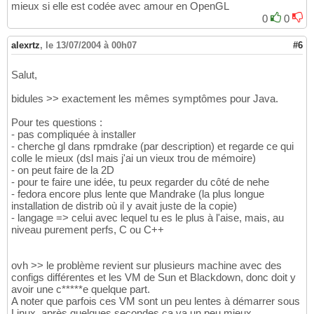
mieux si elle est codée avec amour en OpenGL
0
0
alexrtz
,
le 13/07/2004 à 00h07
#6
Salut,
bidules >> exactement les mêmes symptômes pour Java.
Pour tes questions :
- pas compliquée à installer
- cherche gl dans rpmdrake (par description) et regarde ce qui
colle le mieux (dsl mais j'ai un vieux trou de mémoire)
- on peut faire de la 2D
- pour te faire une idée, tu peux regarder du côté de nehe
- fedora encore plus lente que Mandrake (la plus longue
installation de distrib où il y avait juste de la copie)
- langage => celui avec lequel tu es le plus à l'aise, mais, au
niveau purement perfs, C ou C++
ovh >> le problème revient sur plusieurs machine avec des
configs différentes et les VM de Sun et Blackdown, donc doit y
avoir une c*****e quelque part.
A noter que parfois ces VM sont un peu lentes à démarrer sous
Linux, après quelques secondes ça va un peu mieux.