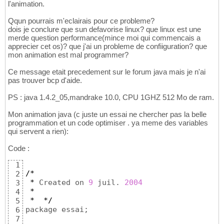
l'animation.
Qqun pourrais m'eclairais pour ce probleme?
dois je conclure que sun defavorise linux? que linux est une
merde question performance(mince moi qui commencais a
apprecier cet os)? que j'ai un probleme de confiiguration? que
mon animation est mal programmer?
Ce message etait precedement sur le forum java mais je n'ai
pas trouver bcp d'aide.
PS : java 1.4.2_05,mandrake 10.0, CPU 1GHZ 512 Mo de ram.
Mon animation java (c juste un essai ne chercher pas la belle
programmation et un code optimiser . ya meme des variables
qui servent a rien):
Code :
1
/*
2
*
 Created on 
9
 juil. 
2004
3
*
4
*
*/
5
package essai;

6
7