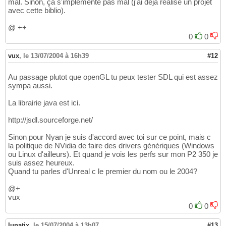
mal. Sinon, ça s'implémente pas mal (j'ai déjà réalisé un projet
avec cette biblio).
@ ++
0
0
vux
,
le 13/07/2004 à 16h39
#12
Au passage plutot que openGL tu peux tester SDL qui est assez
sympa aussi.
La librairie java est ici.
http://jsdl.sourceforge.net/
Sinon pour Nyan je suis d'accord avec toi sur ce point, mais c
la politique de NVidia de faire des drivers génériques (Windows
ou Linux d'ailleurs). Et quand je vois les perfs sur mon P2 350 je
suis assez heureux.
Quand tu parles d'Unreal c le premier du nom ou le 2004?
@+
vux
0
0
lunatix
,
le 15/07/2004 à 13h07
#13