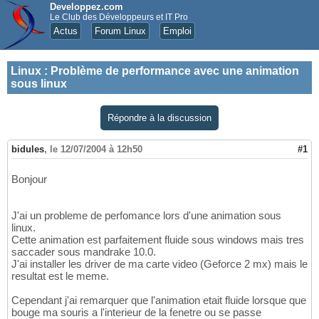
Developpez.com
Le Club des Développeurs et IT Pro
Actus
Forum Linux
Emploi
Linux
:
Problème de performance avec une animation
sous linux
Répondre à la discussion
bidules
,
le 12/07/2004 à 12h50
#1
Bonjour
J'ai un probleme de perfomance lors d'une animation sous
linux.
Cette animation est parfaitement fluide sous windows mais tres
saccader sous mandrake 10.0.
J'ai installer les driver de ma carte video (Geforce 2 mx) mais le
resultat est le meme.
Cependant j'ai remarquer que l'animation etait fluide lorsque que
bouge ma souris a l'interieur de la fenetre ou se passe