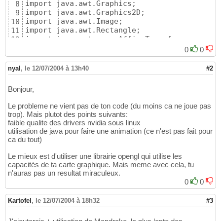
import java.awt.Graphics;

8
import java.awt.Graphics2D;

9
import java.awt.Image;

10
import java.awt.Rectangle;

11
import java.awt.geom.AffineTransform;

12
13
0
0
import javax.swing.JFrame;

14
15
nyal
,
le 12/07/2004 à 13h40
#2
/**
16
*
@
author joffrey

17
Bonjour,
*
18
*
19
Le probleme ne vient pas de ton code (du moins ca ne joue pas
*/
20
trop). Mais plutot des points suivants:
public class Essai extends JFrame implements
21
faible qualite des drivers nvidia sous linux
22
utilisation de java pour faire une animation (ce n'est pas fait pour
	private Graphics2D buffer;

23
ca du tout)
	private Image image;

24
	private AffineTransform trans;

25
Le mieux est d'utiliser une librairie opengl qui utilise les
	private int x,y,top;

26
capacités de ta carte graphique. Mais meme avec cela, tu
	private Thread t;

27
n'auras pas un resultat miraculeux.
	private Rectangle r;

28
0
0
29
	public Essai
(
)
30
Kartofel
,
le 12/07/2004 à 18h32
#3
{
31
top
=
x
=
y
=
0
;

32