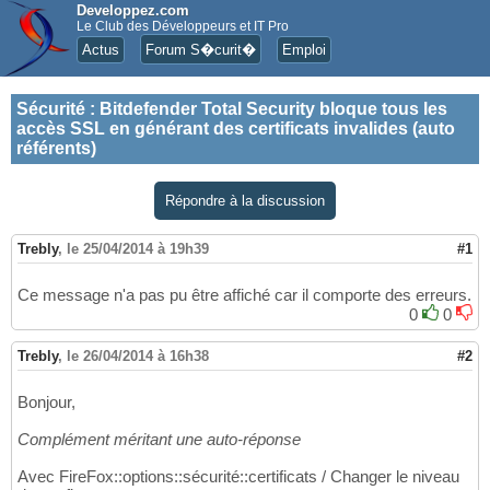
Developpez.com
Le Club des Développeurs et IT Pro
Actus
Forum S�curit�
Emploi
Sécurité
:
Bitdefender Total Security bloque tous les
accès SSL en générant des certificats invalides (auto
référents)
Répondre à la discussion
Trebly
,
le 25/04/2014 à 19h39
#1
Ce message n'a pas pu être affiché car il comporte des erreurs.
0
0
Trebly
,
le 26/04/2014 à 16h38
#2
Bonjour,
Complément méritant une auto-réponse
Avec FireFox::options::sécurité::certificats / Changer le niveau