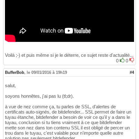
Voilà ;-) et puis même si je le déterre, ce sujet reste d'actualité...
0
0
BufferBob
,
le 09/01/2016 à 19h19
#4
salut,
soyons honnêtes, j'ai pas lu (tl;dr).
à vue de nez comme ça, tu parles de SSL, d'alertes de
certificats auto-signés, de bitdefender... SSL permet de faire un
tuyau étanche, bitdefender a besoin de voir ce qu'il y a dans le
tuyau, conclusion si tu tiens vraiment à ce que bitdefender
mette son nez dans ton contenu SSL il est obligé de percer un
trou dans le tuyau, c'est valable pour n'importe quelle autre
solution pas seulement bitdefender