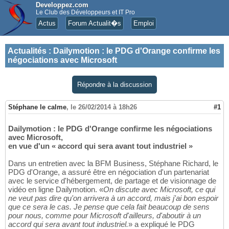
Developpez.com
Le Club des Développeurs et IT Pro
Actus
Forum Actualit�s
Emploi
Actualités
:
Dailymotion : le PDG d'Orange confirme les
négociations avec Microsoft
Répondre à la discussion
Stéphane le calme
,
le 26/02/2014 à 18h26
#1
Dailymotion : le PDG d'Orange confirme les négociations
avec Microsoft,
en vue d'un « accord qui sera avant tout industriel »
Dans un entretien avec la BFM Business, Stéphane Richard, le
PDG d'Orange, a assuré être en négociation d'un partenariat
avec le service d'hébergement, de partage et de visionnage de
vidéo en ligne Dailymotion. «
On discute avec Microsoft, ce qui
ne veut pas dire qu'on arrivera à un accord, mais j'ai bon espoir
que ce sera le cas. Je pense que cela fait beaucoup de sens
pour nous, comme pour Microsoft d'ailleurs, d'aboutir à un
accord qui sera avant tout industriel.
» a expliqué le PDG