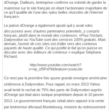
dOrange. Dailleurs, lentreprise confirme sa volonté de garder la
mainmise sur le site français en étant l'actionnaire majoritaire de
ce qu'il qualifie de l'une des «
plus belles réussites de l'internet
français
».
Le patron dOrange a également ajouté quil y avait «
des
discussions avec d'autres partenaires potentiels, y compris
français, plutôt dans le monde des contenus
». «
Pour l'instant,
Dailymotion ou YouTube sont des services 100% gratuits. Mais
demain, l'avenir de ces sites est d'aller vers des contenus
payants de haute qualité. Ce qui justifie le fait qu'on puisse en
discuter avec des éditeurs de contenus
» explique Stéphane
Richard.
http://www.youtube.com/watch?
v=np_sf5PsPlI&feature=youtu.be
Ce nest pas la première fois quune grande enseigne américaine
sintéresse à Dailymotion. Pour rappel, en mars 2013 Yahoo
avait tenté le rachat de 75% des parts de Dailymotion auprès
dOrange qui était alors lunique propriétaire depuis le 10 janvier
2013. Le gouvernement français sétait alors opposé à la vente
par lentremise dArnaud Montebourg, ministre du redressement