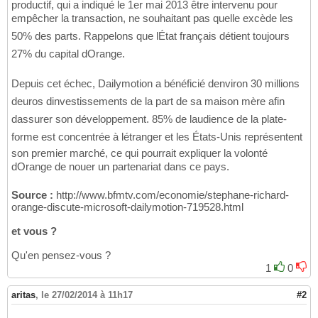
productif, qui a indiqué le 1er mai 2013 être intervenu pour
empêcher la transaction, ne souhaitant pas quelle excède les
50% des parts. Rappelons que lÉtat français détient toujours
27% du capital dOrange.
Depuis cet échec, Dailymotion a bénéficié denviron 30 millions
deuros dinvestissements de la part de sa maison mère afin
dassurer son développement. 85% de laudience de la plate-
forme est concentrée à létranger et les États-Unis représentent
son premier marché, ce qui pourrait expliquer la volonté
dOrange de nouer un partenariat dans ce pays.
Source :
http://www.bfmtv.com/economie/stephane-richard-
orange-discute-microsoft-dailymotion-719528.html
et vous ?
Qu'en pensez-vous ?
1
0
aritas
,
le 27/02/2014 à 11h17
#2