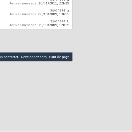
Dernier message:
18/01/2011,
22h29
Réponses:
2
Dernier message:
08/10/2009,
13h15
Réponses:
0
Dernier message:
29/09/2009,
12h19
s contacter
Developpez.com
Haut de page