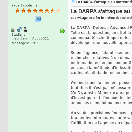
La DARPA s’attaque au moteur d
Expert confirmé
La DARPA s’attaque au
et envisage de créer le moteur de recherc
La DARPA (Defense Advanced Res
Telle est la question, en effet 
Étudiant
communauté scientifique et les 
Inscrit en
Août 2011
développer une nouvelle approc
Messages
283
Selon l’agence, l’aboutissement
recherches relatives à un domain
moteurs de recherche comme Go
en cause la méthode d’indexation
car les résultats de recherche 
On peut donc facilement penser q
toutefois il n’est pas nécessai
(DoD), ainsi « Memex » aura pour
d’investiguer et d’indexer les inf
annonces d’emploi ou encore les
Au vu des précisions énoncées p
traquer les internautes sur le w
l’affiliation de l’agence au dép