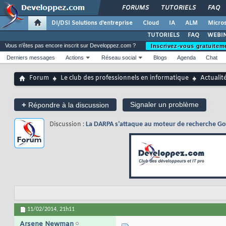
FORUMS
TUTORIELS
FAQ
DI/DSI Solutions d'entreprise
Cloud
IA
ALM
Micros
TUTORIELS
FAQ
WEBIN
Vous n'êtes pas encore inscrit sur Developpez.com ?
Inscrivez-vous gratuitem
Derniers messages
Actions
Réseau social
Blogs
Agenda
Chat
Forum
Le club des professionnels en informatique
Actualit
+
Signaler un problème
Répondre à la discussion
Discussion :
La DARPA s’attaque au moteur de recherche Go
11/02/2014,
21h11
Arsene Newman