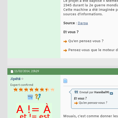
Le projet a été baptisé « Memex
1945 durant la 2e guerre mondia
Cette machine a été imaginée po
sources d’informations.
Source
:
Darpa
Et vous ?
Qu’en pensez-vous ?
Pensez-vous que le moteur de
11/02/2014,
23h29
Jipété
Expert confirmé
Envoyé par
Hannibal90
Et vous ?
Qu’en pensez-vous ?
Mouais, c'est comme donner les 