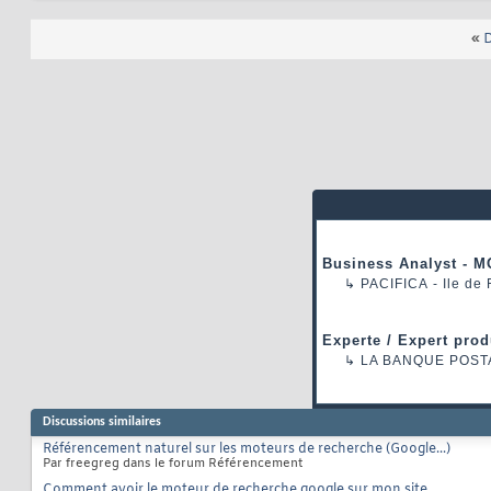
«
D
Business Analyst - M
↳
PACIFICA
- Ile de
Experte / Expert prod
↳
LA BANQUE POST
Discussions similaires
Référencement naturel sur les moteurs de recherche (Google...)
Par freegreg dans le forum Référencement
Comment avoir le moteur de recherche google sur mon site