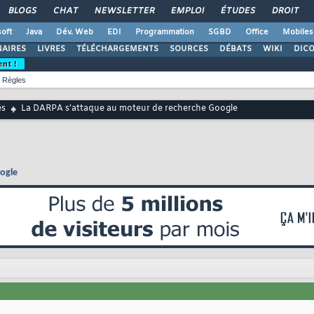
BLOGS
CHAT
NEWSLETTER
EMPLOI
ÉTUDES
DROIT
oft
Java
Dév. Web
EDI
Programmation
SGBD
Office
Mobiles
AIRES
LIVRES
TÉLÉCHARGEMENTS
SOURCES
DÉBATS
WIKI
DIC
ent !
Règles
és
La DARPA s’attaque au moteur de recherche Google
ogle