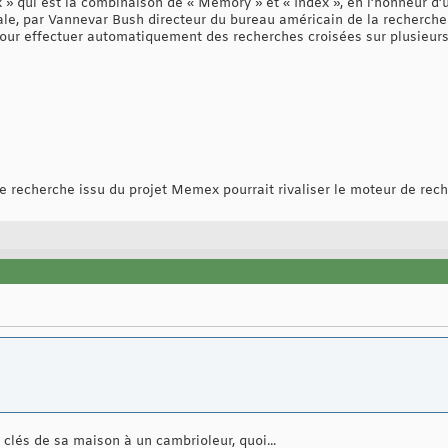
 » qui est la combinaison de « Memory » et « Index », en l’honneur 
le, par Vannevar Bush directeur du bureau américain de la recherche
ur effectuer automatiquement des recherches croisées sur plusieurs
 recherche issu du projet Memex pourrait rivaliser le moteur de rec
clés de sa maison à un cambrioleur, quoi...