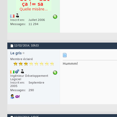
Inscrit en
Juillet 2006
Messages
11 294
12/02/2014,
10h33
Le gris
Membre éclairé
Hummm!
Ingénieur Développement
Logiciel
Inscrit en
Septembre
2005
Messages
290