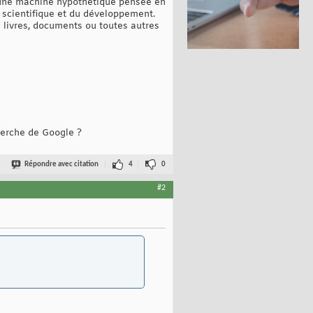
d’une machine hypothétique pensée en
 scientifique et du développement.
 livres, documents ou toutes autres
herche de Google ?
Répondre avec citation
4
0
#2