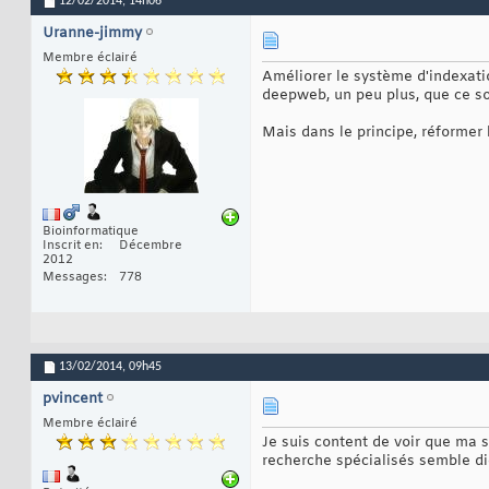
12/02/2014,
14h06
Uranne-jimmy
Membre éclairé
Améliorer le système d'indexatio
deepweb, un peu plus, que ce soi
Mais dans le principe, réformer
Bioinformatique
Inscrit en
Décembre
2012
Messages
778
13/02/2014,
09h45
pvincent
Membre éclairé
Je suis content de voir que ma
recherche spécialisés semble di