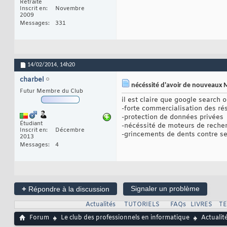
Retraité
Inscrit en
Novembre
2009
Messages
331
14/02/2014,
14h20
charbel
nécéssité d'avoir de nouveaux M
Futur Membre du Club
il est claire que google search 
-forte commercialisation des ré
-protection de données privées
Étudiant
-nécéssité de moteurs de reche
Inscrit en
Décembre
-grincements de dents contre se
2013
Messages
4
+
Signaler un problème
Répondre à la discussion
Actualités
TUTORIELS
FAQs
LIVRES
T
Forum
Le club des professionnels en informatique
Actualit