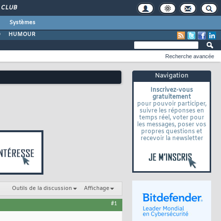
CLUB
Systèmes
O
HUMOUR
Recherche avancée
Navigation
Inscrivez-vous
gratuitement
pour pouvoir participer,
suivre les réponses en
temps réel, voter pour
les messages, poser vos
propres questions et
recevoir la newsletter
Outils de la discussion
Affichage
#1