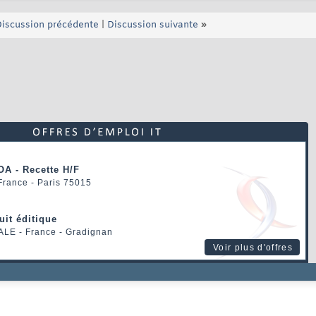
iscussion précédente
|
Discussion suivante
»
OA - Recette H/F
 France - Paris 75015
uit éditique
ALE
- France - Gradignan
Voir plus d'offres