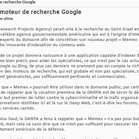
e recherche Google
 moteur de recherche Google
he ultime
earch Projects Agency) serait-elle à la recherche du Saint Graal e
la célèbre agence gouvernementale américaine qui est à l’origine d’Inte
experts du domaine afin de concrétiser son nouveau projet « Memex »
he innovante d’indexation du contenu web.
 de ce projet donnera naissance à une application capable d’indexer
e bien précis pour aider les spécialistes, ce qui n’est pas le cas act
ogle ou Bing, de plus ces derniers ne prennent pas en compte la r
 des moteurs de recherche, qui est globale et non pas spécialisée, ce
sont généralistes, pas suffisamment pertinents et commerciales.
ue « Memex » pourrait être utiliser dans le domaine public, par certa
re de rappeler que la vocation première de la DARPA est de servir le 
 but premier de lutter contre la cybercriminalité et le trafic organisé
ormations distillées ici et là sur le Deep Web, c’est-à-dire les forums, 
 services cachés.
lus haut, la DARPA a tenu à rappeler que « Memex » n’a pas pour but 
eb, mais cela va sans dire que ce n’est pas suffisant pour rassurer le
artement américain de la défense.