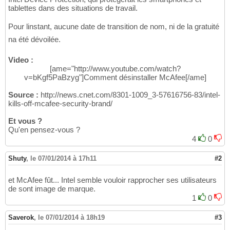
tablettes dans des situations de travail.
Pour linstant, aucune date de transition de nom, ni de la gratuité
na été dévoilée.
Video :
[ame="http://www.youtube.com/watch?
v=bKgf5PaBzyg"]Comment désinstaller McAfee[/ame]
Source :
http://news.cnet.com/8301-1009_3-57616756-83/intel-
kills-off-mcafee-security-brand/
Et vous ?
Qu'en pensez-vous ?
4
0
Shuty
,
le 07/01/2014 à 17h11
#2
et McAfee fût... Intel semble vouloir rapprocher ses utilisateurs
de sont image de marque.
1
0
Saverok
,
le 07/01/2014 à 18h19
#3