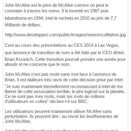
John McAfee est le père de McAfee comme on peut le
constater à travers les noms. Il la inventé en 1987 puis
labandonna en 1994. Intel le racheta en 2010 au prix de 7,7
Milliards de dollars.
http://www.developpez.com/public/images/news/mcaffejhon.jpg
Cest au cours des présentations au CES 2014 à Las Vegas,
que lannonce de transition de nom a été faite par le CEO dIntel,
Brian Krzanich. Cette transition pourrait prendre une année pour
aboutir et ne concerne que le nom.
John McAfee n'est pas resté sans mot face à l'annonce de
Brian. Il est dailleurs très ravis de cette décision prise par Intel:
"Je suis maintenant éternellement reconnaissant à Intel de me
libérer de cette association terrible, le pire logiciel sur la planète.
Ce ne sont pas mes mots, mais les mots de millions
d'utilisateurs en colère" déclare-t-il sur BBC.
Les utilisateurs peuvent maintenant utiliser McAfee sans
perturbation. Ils peuvent dire : au revoir les bouffonneries de
John McAfee.