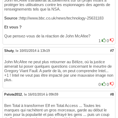
John McAfee travaillerait actuellement sur un projet visant à
protéger les utilisateurs contre les espionnages des agents de
renseignements tels que la NSA.
Source :
http://www.bbc.co.uk/news/technology-25631183
Et vous ?
Que pensez-vous de la réaction de John McAfee?
1
0
Shuty
,
le 10/01/2014 à 13h19
#7
John McAfee ne peut plus retourner au Bélize, où la justice
aimerait lui poser quelques questions concernant le meurtre de
Gregory Viant Faull. A partir de là, on peut comprendre Intel...
+1 ! Intel ne veut pas être impacté par une mauvaise image non
plus.
0
0
Pelote2012
,
le 16/01/2014 à 09h59
#8
Ben Total à transformer Elf en Total Access ... Toutes les
marques qui rachètent un gros morceaux, garde au début le
nom pour la popularité et pas effrayé les gens ... puis un coup