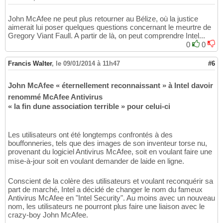
John McAfee ne peut plus retourner au Bélize, où la justice
aimerait lui poser quelques questions concernant le meurtre de
Gregory Viant Faull. A partir de là, on peut comprendre Intel...
0
0
Francis Walter
,
le 09/01/2014 à 11h47
#6
John McAfee « éternellement reconnaissant » à Intel davoir
renommé McAfee Antivirus
« la fin dune association terrible » pour celui-ci
Les utilisateurs ont été longtemps confrontés à des
bouffonneries, tels que des images de son inventeur torse nu,
provenant du logiciel Antivirus McAfee, soit en voulant faire une
mise-à-jour soit en voulant demander de laide en ligne.
Conscient de la colère des utilisateurs et voulant reconquérir sa
part de marché, Intel a décidé de changer le nom du fameux
Antivirus McAfee en "Intel Security". Au moins avec un nouveau
nom, les utilisateurs ne pourront plus faire une liaison avec le
crazy-boy John McAfee.