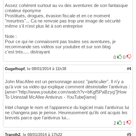
Assez cohérent surtout au vu des aventures de son fantasque
créateur éponyme
Prostitués, drogues, évasion fiscale et en ce moment
"meurtres"... Ca ne renvoie pas trop une image de sécurité
même s'il n'est plus lié à son entreprise
Note :
Pour ce qui ne connaissent pas toutes ses aventures, je
recommande ses vidéos sur youtubre et sur son blog
c'est très..... distrayant
0
0
Gugelhupf
,
le 08/01/2014 à 11h38
#4
John MacAfee est un personnage assez "particulier". Il n'y a
qu'à voir sa vidéo qui explique comment désinstaller l'antivirus :
[ame="http://www.youtube.com/watch?v=bKgf5PaBzyg"]How
To Uninstall McAfee Antivirus - YouTube[/ame]
Intel change le nom et l'apparence du logiciel mais l'antivirus lui
ne changera pas je pense. Heureusement qu'ils ont acquis les
brevets parce que l'antivirus lui...
2
1
Traroth2
,
le 08/01/2014 à 17h22
#5