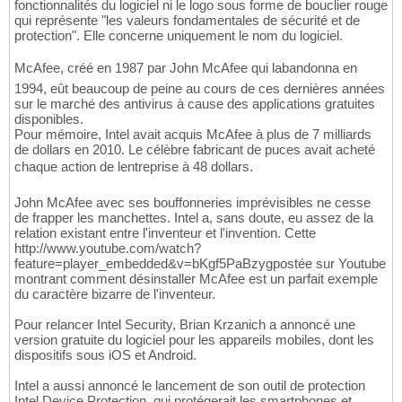
fonctionnalités du logiciel ni le logo sous forme de bouclier rouge
qui représente "les valeurs fondamentales de sécurité et de
protection". Elle concerne uniquement le nom du logiciel.
McAfee, créé en 1987 par John McAfee qui labandonna en
1994, eût beaucoup de peine au cours de ces dernières années
sur le marché des antivirus à cause des applications gratuites
disponibles.
Pour mémoire, Intel avait acquis McAfee à plus de 7 milliards
de dollars en 2010. Le célèbre fabricant de puces avait acheté
chaque action de lentreprise à 48 dollars.
John McAfee avec ses bouffonneries imprévisibles ne cesse
de frapper les manchettes. Intel a, sans doute, eu assez de la
relation existant entre l'inventeur et l'invention. Cette
http://www.youtube.com/watch?
feature=player_embedded&v=bKgf5PaBzygpostée sur Youtube
montrant comment désinstaller McAfee est un parfait exemple
du caractère bizarre de l'inventeur.
Pour relancer Intel Security, Brian Krzanich a annoncé une
version gratuite du logiciel pour les appareils mobiles, dont les
dispositifs sous iOS et Android.
Intel a aussi annoncé le lancement de son outil de protection
Intel Device Protection, qui protégerait les smartphones et