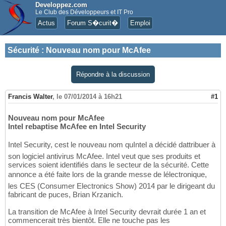
Developpez.com
Le Club des Développeurs et IT Pro
Actus
Forum S�curit�
Emploi
Sécurité
:
Nouveau nom pour McAfee
Répondre à la discussion
Francis Walter
,
le 07/01/2014 à 16h21
#1
Nouveau nom pour McAfee
Intel rebaptise McAfee en Intel Security
Intel Security, cest le nouveau nom quIntel a décidé dattribuer à
son logiciel antivirus McAfee. Intel veut que ses produits et
services soient identifiés dans le secteur de la sécurité. Cette
annonce a été faite lors de la grande messe de lélectronique,
les CES (Consumer Electronics Show) 2014 par le dirigeant du
fabricant de puces, Brian Krzanich.
La transition de McAfee à Intel Security devrait durée 1 an et
commencerait très bientôt. Elle ne touche pas les