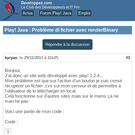
Developpez.com
Le Club des Développeurs et IT Pro
Actus
Forum Play! Java
Emploi
Play! Java
:
Problème dl fichier avec renderBinary
Répondre à la discussion
kyryan
,
le 29/11/2013 à 11h25
#1
Bonjour,
J'ai donc un site web développé avec play! 1.2.4...
Mon problème est que sur l'action d'un bouton je suis censé
récupérer un fichier .cvs sur mon serveur et de permettre à
l'utilisateur de le télécharger en local.
Celà fonctionne sur d'autres sites mais sur le miens ça ne
marche pas
Voici une partie de mon code :
Code :
1