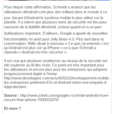
Pour étayer cette affirmation, Schmidt a avancé que les
utilisateurs dAndroid sont plus dun milliard dans le monde à ce
jour, faisant d'Android le système mobile le plus utilisé sur la
planète. Il a relevé que plusieurs tests de sécurité ont lieu pour
sassurer de la fiabilité dAndroid, surtout quand on a un parc
dutilisateurs important. D'ailleurs, Google a ajouté de nouvelles
fonctionnalités en août pour Jelly Bean 4.3. Plus tard dans la
conversation, Willis disait à nouveau «
Ce que j'ai entendu c'est
qu'Android est plus sûr qu'iPhone
» ce à quoi Schmidt a
répondu «
Android est très sécurisé
».
Il est vrai que plusieurs problèmes au niveau de la sécurité ont
été soulevés au fil des mois. Ce point est très important pour
les utilisateurs et encore plus pour les entreprises qui adoptent
progressivement Apple à l'instar
http://www.developpez.com/actu/62021/Developpement-mobile-
les-entreprises-preferent-iOS-et-Android-selon-une-enquete-d-
Appcelerator/.
Source :
http://www.zdnet.com/googles-schmidt-android-more-
secure-than-iphone-7000021670/
Et vous ?