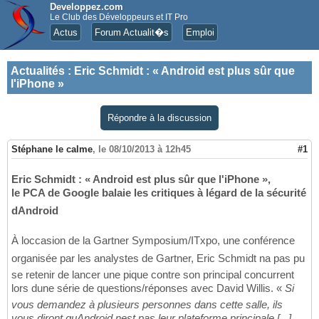
Developpez.com
Le Club des Développeurs et IT Pro
Actus
Forum Actualit�s
Emploi
Actualités
:
Eric Schmidt : « Android est plus sûr que
l'iPhone »
Répondre à la discussion
Stéphane le calme
,
le 08/10/2013 à 12h45
#1
Eric Schmidt : « Android est plus sûr que l'iPhone »,
le PCA de Google balaie les critiques à légard de la sécurité
dAndroid
À loccasion de la Gartner Symposium/ITxpo, une conférence
organisée par les analystes de Gartner, Eric Schmidt na pas pu
se retenir de lancer une pique contre son principal concurrent
lors dune série de questions/réponses avec David Willis. «
Si
vous demandez à plusieurs personnes dans cette salle, ils
vous diront quAndroid nest pas leur plateforme principale [...]