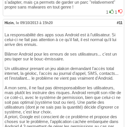
s'adapter, mais ça permets de garder un parc "relativement"
propre sans malwares en tout genre !
1
1
Hizin
,
le 09/10/2013 à 15h20
#11
La responsabilité des apps sous Android est à l'utilisateur. Si
celui-ci ne fait pas attention à ce qu'il fait, il est normal qu'il lui
arrive des ennuis.
Blâmer Android pour les erreurs de ses utilisateurs... c'est un
peu taper sur le bouc-émissaire.
Un utilisateur prenant un jeu alakon demandant l'accès total
internet, la géoloc, l'accès au journal d'appel, SMS, contacts...
et l'installant... le problème ne vient pas vraiment d'Android.
A mon sens, il ne faut pas déresponsabiliser les utilisateurs,
mais plutôt les instruire des risques. Android remplit son rôle de
ce coté-ci, avec le système de permission, bien que celui-ci ne
soit pas optimal (système tout ou rien). Une partie des
utilisateurs (dont je ne sais pas la quantité) décide d'ignorer ce
système, c'est leur choix.
A priori, Google est conscient de ce problème et propose des
choses sur le problème, l'application cachée embarquée dans
Android 4.3 permettant de gérer les permissions au cas par