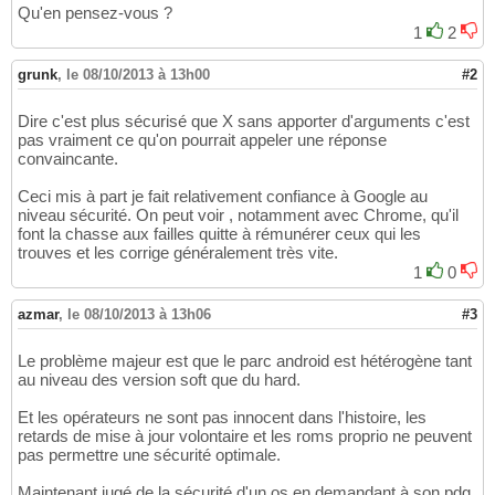
Qu'en pensez-vous ?
1
2
grunk
,
le 08/10/2013 à 13h00
#2
Dire c'est plus sécurisé que X sans apporter d'arguments c'est
pas vraiment ce qu'on pourrait appeler une réponse
convaincante.
Ceci mis à part je fait relativement confiance à Google au
niveau sécurité. On peut voir , notamment avec Chrome, qu'il
font la chasse aux failles quitte à rémunérer ceux qui les
trouves et les corrige généralement très vite.
1
0
azmar
,
le 08/10/2013 à 13h06
#3
Le problème majeur est que le parc android est hétérogène tant
au niveau des version soft que du hard.
Et les opérateurs ne sont pas innocent dans l'histoire, les
retards de mise à jour volontaire et les roms proprio ne peuvent
pas permettre une sécurité optimale.
Maintenant jugé de la sécurité d'un os en demandant à son pdg