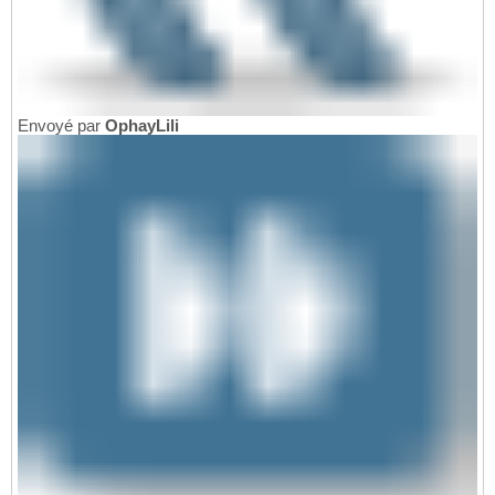
Envoyé par
OphayLili