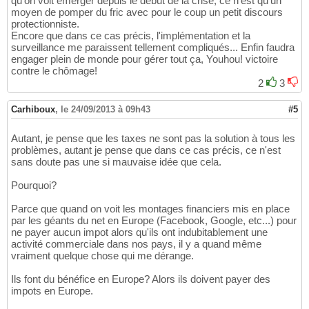
qu'on voit émerger depuis le début de la crise, ce n'est qu'un
moyen de pomper du fric avec pour le coup un petit discours
protectionniste.
Encore que dans ce cas précis, l'implémentation et la
surveillance me paraissent tellement compliqués... Enfin faudra
engager plein de monde pour gérer tout ça, Youhou! victoire
contre le chômage!
2
3
Carhiboux
,
le 24/09/2013 à 09h43
#5
Autant, je pense que les taxes ne sont pas la solution à tous les
problèmes, autant je pense que dans ce cas précis, ce n'est
sans doute pas une si mauvaise idée que cela.
Pourquoi?
Parce que quand on voit les montages financiers mis en place
par les géants du net en Europe (Facebook, Google, etc...) pour
ne payer aucun impot alors qu'ils ont indubitablement une
activité commerciale dans nos pays, il y a quand même
vraiment quelque chose qui me dérange.
Ils font du bénéfice en Europe? Alors ils doivent payer des
impots en Europe.