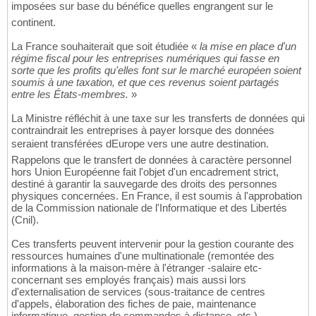
imposées sur base du bénéfice quelles engrangent sur le
continent.
La France souhaiterait que soit étudiée «
la mise en place d'un
régime fiscal pour les entreprises numériques qui fasse en
sorte que les profits qu'elles font sur le marché européen soient
soumis à une taxation, et que ces revenus soient partagés
entre les États-membres.
»
La Ministre réfléchit à une taxe sur les transferts de données qui
contraindrait les entreprises à payer lorsque des données
seraient transférées dEurope vers une autre destination.
Rappelons que le transfert de données à caractère personnel
hors Union Européenne fait l'objet d'un encadrement strict,
destiné à garantir la sauvegarde des droits des personnes
physiques concernées. En France, il est soumis à l'approbation
de la Commission nationale de l'Informatique et des Libertés
(Cnil).
Ces transferts peuvent intervenir pour la gestion courante des
ressources humaines d'une multinationale (remontée des
informations à la maison-mère à l'étranger -salaire etc-
concernant ses employés français) mais aussi lors
d'externalisation de services (sous-traitance de centres
d'appels, élaboration des fiches de paie, maintenance
informatique, gestion de commandes à distance, etc.).