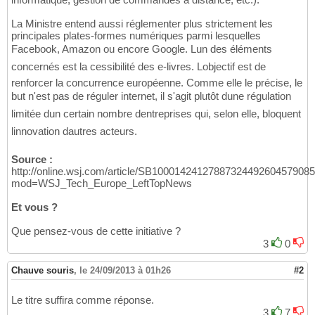
La Ministre entend aussi réglementer plus strictement les
principales plates-formes numériques parmi lesquelles
Facebook, Amazon ou encore Google. Lun des éléments
concernés est la cessibilité des e-livres. Lobjectif est de
renforcer la concurrence européenne. Comme elle le précise, le
but n'est pas de réguler internet, il s'agit plutôt dune régulation
limitée dun certain nombre dentreprises qui, selon elle, bloquent
linnovation dautres acteurs.
Source :
http://online.wsj.com/article/SB1000142412788732449260457908
mod=WSJ_Tech_Europe_LeftTopNews
Et vous ?
Que pensez-vous de cette initiative ?
3
0
Chauve souris
,
le 24/09/2013 à 01h26
#2
Le titre suffira comme réponse.
3
7