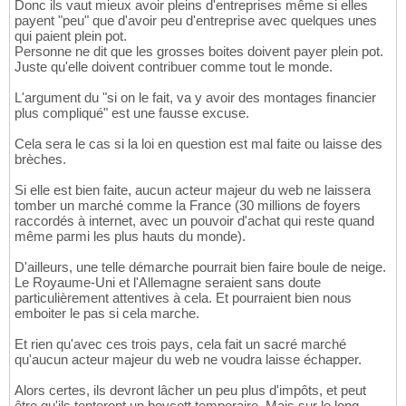
Donc ils vaut mieux avoir pleins d'entreprises même si elles
payent "peu" que d'avoir peu d'entreprise avec quelques unes
qui paient plein pot.
Personne ne dit que les grosses boites doivent payer plein pot.
Juste qu'elle doivent contribuer comme tout le monde.
L'argument du "si on le fait, va y avoir des montages financier
plus compliqué" est une fausse excuse.
Cela sera le cas si la loi en question est mal faite ou laisse des
brèches.
Si elle est bien faite, aucun acteur majeur du web ne laissera
tomber un marché comme la France (30 millions de foyers
raccordés à internet, avec un pouvoir d'achat qui reste quand
même parmi les plus hauts du monde).
D'ailleurs, une telle démarche pourrait bien faire boule de neige.
Le Royaume-Uni et l'Allemagne seraient sans doute
particulièrement attentives à cela. Et pourraient bien nous
emboiter le pas si cela marche.
Et rien qu'avec ces trois pays, cela fait un sacré marché
qu'aucun acteur majeur du web ne voudra laisse échapper.
Alors certes, ils devront lâcher un peu plus d'impôts, et peut
être qu'ils tenteront un boycott temporaire. Mais sur le long