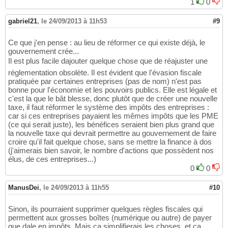
1
0
gabriel21
,
le 24/09/2013 à 11h53
#9
Ce que j'en pense : au lieu de réformer ce qui existe déjà, le
gouvernement crée...
Il est plus facile dajouter quelque chose que de réajuster une
réglementation obsolète. Il est évident que l'évasion fiscale
pratiquée par certaines entreprises (pas de nom) n'est pas
bonne pour l'économie et les pouvoirs publics. Elle est légale et
c'est la que le bât blesse, donc plutôt que de créer une nouvelle
taxe, il faut réformer le système des impôts des entreprises :
car si ces entreprises payaient les mêmes impôts que les PME
(ce qui serait juste), les bénéfices seraient bien plus grand que
la nouvelle taxe qui devrait permettre au gouvernement de faire
croire qu'il fait quelque chose, sans se mettre la finance à dos
(j'aimerais bien savoir, le nombre d'actions que possèdent nos
élus, de ces entreprises...)
0
0
ManusDei
,
le 24/09/2013 à 11h55
#10
Sinon, ils pourraient supprimer quelques règles fiscales qui
permettent aux grosses boîtes (numérique ou autre) de payer
que dale en impôts. Mais ça simplifierais les choses, et ça,