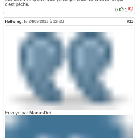
c'est péché.
0
1
Hellwing
,
le 24/09/2013 à 12h23
#11
Envoyé par
ManusDei