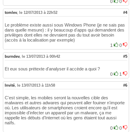
0
0
tomlev
,
le 12/07/2013 à 22h52
#4
Le problème existe aussi sous Windows Phone (je ne sais pas
dans quelle mesure) : il y beaucoup d'apps qui demandent des
privilèges dont elles ne devraient pas du tout avoir besoin
(accès à la localisation par exemple)
1
0
burndev
,
le 13/07/2013 à 00h42
#5
Et eux sous prétexte d'analyser il accède a quoi ?
0
1
Invité
,
le 13/07/2013 à 11h58
#6
C'est simple, les mobiles seront la nouvelles cible des
malwares et autres adwares qui peuvent aller fouiner n'importe
où. Les utilisateurs de smartphones croient encore qu'il est
impossible d'infecter un appareil par un malware, ça me
rappelle les débuts d'Internet où les gens étaient tout aussi
naïfs.
0
0