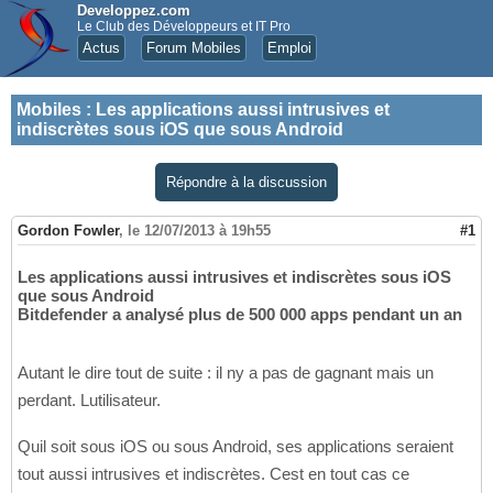
Developpez.com
Le Club des Développeurs et IT Pro
Actus
Forum Mobiles
Emploi
Mobiles
:
Les applications aussi intrusives et
indiscrètes sous iOS que sous Android
Répondre à la discussion
Gordon Fowler
,
le 12/07/2013 à 19h55
#1
Les applications aussi intrusives et indiscrètes sous iOS
que sous Android
Bitdefender a analysé plus de 500 000 apps pendant un an
Autant le dire tout de suite : il ny a pas de gagnant mais un
perdant. Lutilisateur.
Quil soit sous iOS ou sous Android, ses applications seraient
tout aussi intrusives et indiscrètes. Cest en tout cas ce