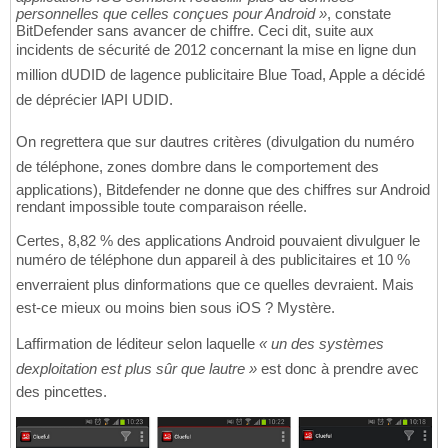
personnelles que celles conçues pour Android »
, constate
BitDefender sans avancer de chiffre. Ceci dit, suite aux
incidents de sécurité de 2012 concernant la mise en ligne dun
million dUDID de lagence publicitaire Blue Toad, Apple a décidé
de déprécier lAPI UDID.
On regrettera que sur dautres critères (divulgation du numéro
de téléphone, zones dombre dans le comportement des
applications), Bitdefender ne donne que des chiffres sur Android
rendant impossible toute comparaison réelle.
Certes, 8,82 % des applications Android pouvaient divulguer le
numéro de téléphone dun appareil à des publicitaires et 10 %
enverraient plus dinformations que ce quelles devraient. Mais
est-ce mieux ou moins bien sous iOS ? Mystère.
Laffirmation de léditeur selon laquelle
« un des systèmes
dexploitation est plus sûr que lautre »
est donc à prendre avec
des pincettes.