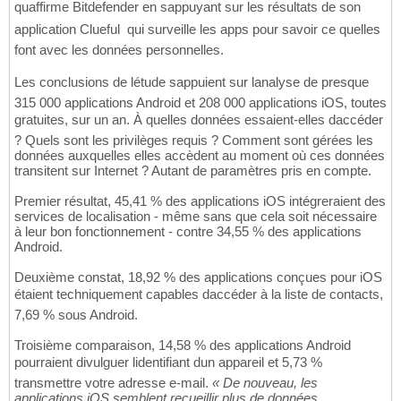
quaffirme Bitdefender en sappuyant sur les résultats de son
application Clueful  qui surveille les apps pour savoir ce quelles
font avec les données personnelles.
Les conclusions de létude sappuient sur lanalyse de presque
315 000 applications Android et 208 000 applications iOS, toutes
gratuites, sur un an. À quelles données essaient-elles daccéder
? Quels sont les privilèges requis ? Comment sont gérées les
données auxquelles elles accèdent au moment où ces données
transitent sur Internet ? Autant de paramètres pris en compte.
Premier résultat, 45,41 % des applications iOS intégreraient des
services de localisation - même sans que cela soit nécessaire
à leur bon fonctionnement - contre 34,55 % des applications
Android.
Deuxième constat, 18,92 % des applications conçues pour iOS
étaient techniquement capables daccéder à la liste de contacts,
7,69 % sous Android.
Troisième comparaison, 14,58 % des applications Android
pourraient divulguer lidentifiant dun appareil et 5,73 %
transmettre votre adresse e-mail.
« De nouveau, les
applications iOS semblent recueillir plus de données