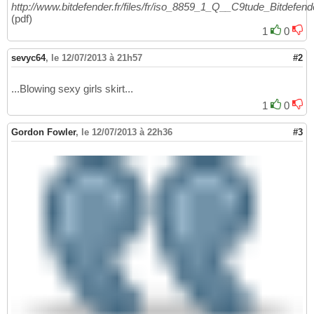
http://www.bitdefender.fr/files/fr/iso_8859_1_Q__C9tude_Bitdef
(pdf)
1
0
sevyc64
,
le 12/07/2013 à 21h57
#2
...Blowing sexy girls skirt...
1
0
Gordon Fowler
,
le 12/07/2013 à 22h36
#3