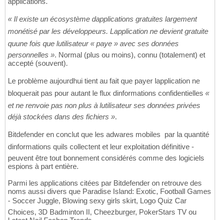
applications.
« Il existe un écosystème dapplications gratuites largement
monétisé par les développeurs. Lapplication ne devient gratuite
quune fois que lutilisateur « paye » avec ses données
personnelles »
. Normal (plus ou moins), connu (totalement) et
accepté (souvent).
Le problème aujourdhui tient au fait que payer lapplication ne
bloquerait pas pour autant le flux dinformations confidentielles
«
et ne renvoie pas non plus à lutilisateur ses données privées
déjà stockées dans des fichiers »
.
Bitdefender en conclut que les adwares mobiles  par la quantité
dinformations quils collectent et leur exploitation définitive -
peuvent être tout bonnement considérés comme des logiciels
espions à part entière.
Parmi les applications citées par Bitdefender on retrouve des
noms aussi divers que Paradise Island: Exotic, Football Games
- Soccer Juggle, Blowing sexy girls skirt, Logo Quiz Car
Choices, 3D Badminton II, Cheezburger, PokerStars TV ou