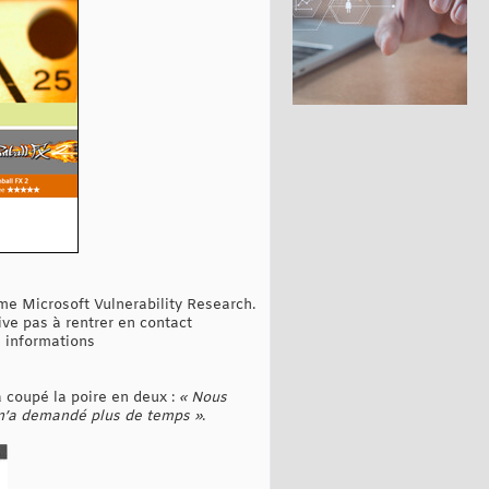
me Microsoft Vulnerability Research.
ive pas à rentrer en contact
s informations
a coupé la poire en deux :
« Nous
f n’a demandé plus de temps »
.