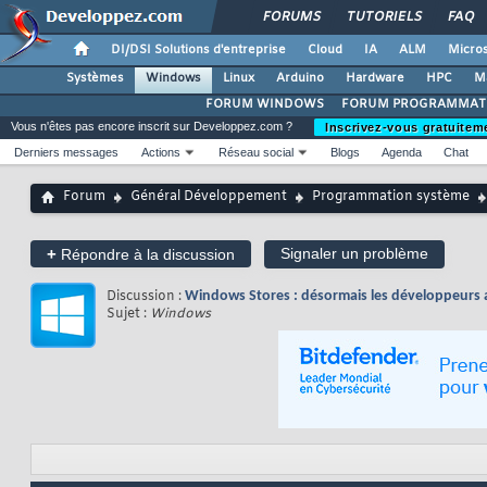
FORUMS
TUTORIELS
FAQ
DI/DSI Solutions d'entreprise
Cloud
IA
ALM
Micros
Systèmes
Windows
Linux
Arduino
Hardware
HPC
M
FORUM WINDOWS
FORUM PROGRAMMAT
Vous n'êtes pas encore inscrit sur Developpez.com ?
Inscrivez-vous gratuitem
Derniers messages
Actions
Réseau social
Blogs
Agenda
Chat
Forum
Général Développement
Programmation système
+
Signaler un problème
Répondre à la discussion
Discussion :
Windows Stores : désormais les développeurs au
Sujet :
Windows