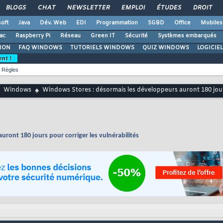
BLOGS
CHAT
NEWSLETTER
EMPLOI
ÉTUDES
DROIT
oft
Java
Dév. Web
EDI
Programmation
SGBD
Office
Mobiles
ac
Raspberry Pi
Réseau
Green IT
Sécurité
Systèmes embarqués
ION
FAQ WINDOWS
TUTORIELS WINDOWS
QUIZ WINDOWS
LOGICIE
ent !
Règles
Windows
Windows Stores : désormais les développeurs auront 180 jours
ront 180 jours pour corriger les vulnérabilités