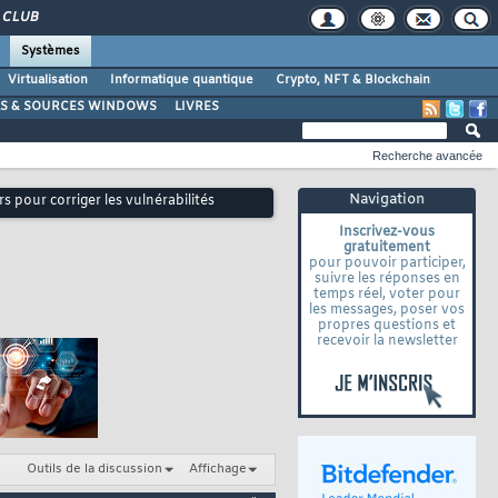
CLUB
Systèmes
Virtualisation
Informatique quantique
Crypto, NFT & Blockchain
LS & SOURCES WINDOWS
LIVRES
Recherche avancée
Navigation
 pour corriger les vulnérabilités
Inscrivez-vous
gratuitement
pour pouvoir participer,
suivre les réponses en
temps réel, voter pour
les messages, poser vos
propres questions et
recevoir la newsletter
Outils de la discussion
Affichage