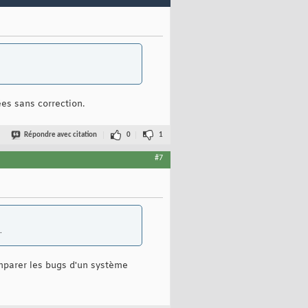
ées sans correction.
Répondre avec citation
0
1
#7
.
mparer les bugs d'un système