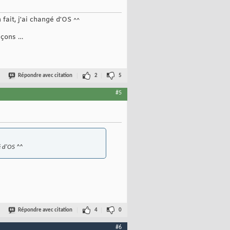
 fait, j'ai changé d'OS ^^
leçons …
Répondre avec citation
2
5
#5
é d'OS ^^
Répondre avec citation
4
0
#6