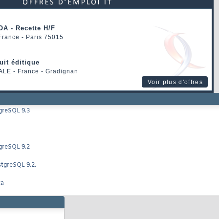
OA - Recette H/F
 France - Paris 75015
uit éditique
ALE
- France - Gradignan
Voir plus d'offres
greSQL 9.3
greSQL 9.2
tgreSQL 9.2.
ta