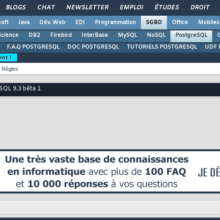
BLOGS
CHAT
NEWSLETTER
EMPLOI
ÉTUDES
DROIT
oft
Java
Dév. Web
EDI
Programmation
SGBD
Office
Mobiles
Science
DB2
Firebird
InterBase
MySQL
NoSQL
PostgreSQL
O
F.A.Q POSTGRESQL
DOC POSTGRESQL
TUTORIELS POSTGRESQL
UDF 
ent !
Règles
SQL 9.3 bêta 1