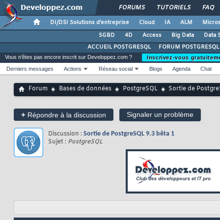
FORUMS
TUTORIELS
FAQ
DI/DSI Solutions d'entreprise
Cloud
IA
ALM
Micros
SGBD
4D
Access
Big Data
Data 
ACCUEIL POSTGRESQL
FORUM POSTGRESQL
Vous n'êtes pas encore inscrit sur Developpez.com ?
Inscrivez-vous gratuitem
Derniers messages
Actions
Réseau social
Blogs
Agenda
Chat
Forum
Bases de données
PostgreSQL
Sortie de Postgre
+
Signaler un problème
Répondre à la discussion
Discussion :
Sortie de PostgreSQL 9.3 bêta 1
Sujet :
PostgreSQL