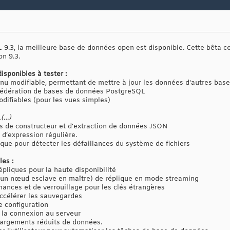
9.3, la meilleure base de données open est disponible. Cette bêta con
on 9.3.
isponibles à tester :
nu modifiable, permettant de mettre à jour les données d'autres bas
fédération de bases de données PostgreSQL
ifiables (pour les vues simples)
(…)
s de constructeur et d'extraction de données JSON
d’expression régulière.
que pour détecter les défaillances du système de fichiers
les :
pliques pour la haute disponibilité
un nœud esclave en maître) de réplique en mode streaming
ances et de verrouillage pour les clés étrangères
ccélérer les sauvegardes
e configuration
e la connexion au serveur
argements réduits de données.