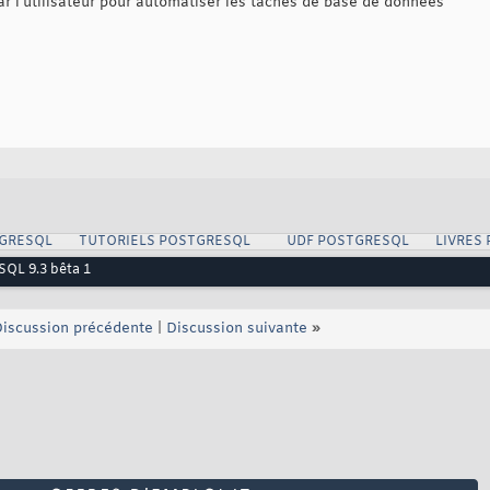
ar l'utilisateur pour automatiser les tâches de base de données
GRESQL
TUTORIELS POSTGRESQL
UDF POSTGRESQL
LIVRES
SQL 9.3 bêta 1
iscussion précédente
|
Discussion suivante
»