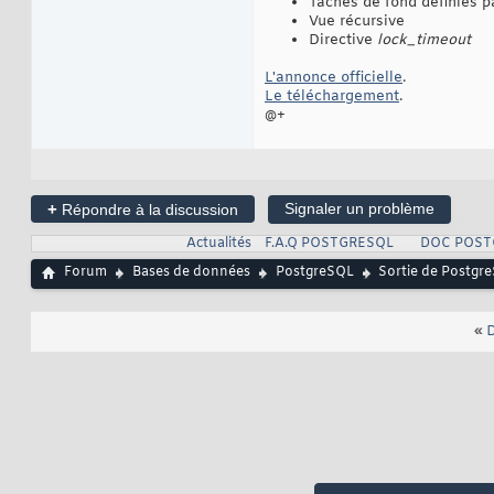
Tâches de fond définies p
Vue récursive
Directive
lock_timeout
L'annonce officielle
.
Le téléchargement
.
@+
+
Signaler un problème
Répondre à la discussion
Actualités
F.A.Q POSTGRESQL
DOC POST
Forum
Bases de données
PostgreSQL
Sortie de Postgre
«
D