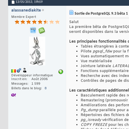
13/05/2013,
19h59
alassanediakite
Sortie de PostgreSQL 9.3 bêta 1
Membre Expert
Salut
La première bêta de PostgreSQL 
seront disponibles dans la versi
Les principales fonctionnalités d
Tables étrangères à conte
Pilote
pgsql_fdw
pour la 
Vues automatiquement mod
Vue matérialisée
Jointure latérale
LATERAL
Fonctions supplémentaire
Développeur informatique
Recherche avec des index 
Inscrit en
Août 2006
Contrôles de pages de dis
Messages
1 599
Billets dans le blog
8
Les caractéristiques additionnel
Basculement rapide des ré
Remastering (promouvoir 
Améliorations des perform
Pg_dump
parallèle pour a
Répertoires des fichiers d
pg_isready
vérification d
COPY FREEZE
pour les ch