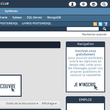
CLUB
Systèmes
racle
Sybase
SQL-Server
MongoDB
POSTGRESQL
LIVRES POSTGRESQL
Recherche avancée
Navigation
Inscrivez-vous
gratuitement
pour pouvoir participer,
suivre les réponses en
temps réel, voter pour
les messages, poser vos
propres questions et
recevoir la newsletter
Outils de la discussion
Affichage