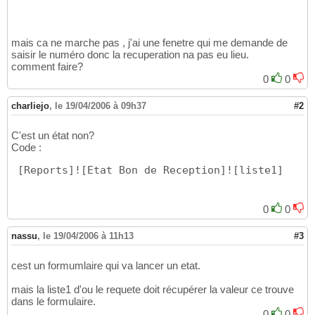
mais ca ne marche pas , j'ai une fenetre qui me demande de
saisir le numéro donc la recuperation na pas eu lieu.
comment faire?
0
0
charliejo
,
le 19/04/2006 à 09h37
#2
C'est un état non?
Code :
[
Reports
]
!
[
Etat Bon de Reception
]
!
[
liste1
]
0
0
nassu
,
le 19/04/2006 à 11h13
#3
cest un formumlaire qui va lancer un etat.
mais la liste1 d'ou le requete doit récupérer la valeur ce trouve
dans le formulaire.
0
0