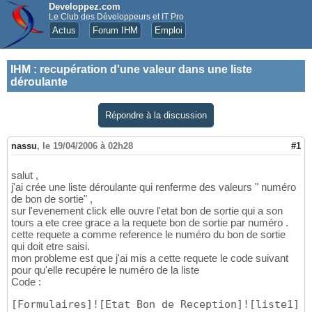
Developpez.com
Le Club des Développeurs et IT Pro
Actus
Forum IHM
Emploi
IHM
:
recupération d'une valeur dans une liste
déroulante
Répondre à la discussion
nassu
,
le 19/04/2006 à 02h28
#1
salut ,
j'ai crée une liste déroulante qui renferme des valeurs " numéro
de bon de sortie" ,
sur l'evenement click elle ouvre l'etat bon de sortie qui a son
tours a ete cree grace a la requete bon de sortie par numéro .
cette requete a comme reference le numéro du bon de sortie
qui doit etre saisi.
mon probleme est que j'ai mis a cette requete le code suivant
pour qu'elle recupére le numéro de la liste
Code :
[
Formulaires
]
!
[
Etat Bon de Reception
]
!
[
liste1
]