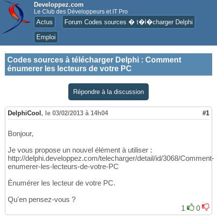
Developpez.com
Le Club des Développeurs et IT Pro
Actus
Forum Codes sources � t�l�charger Delphi
Emploi
Codes sources à télécharger Delphi
:
Comment
énumerer les lecteurs de votre PC
Répondre à la discussion
DelphiCool
,
le 03/02/2013 à 14h04
#1
Bonjour,
Je vous propose un nouvel élément à utiliser :
http://delphi.developpez.com/telecharger/detail/id/3068/Comment-
enumerer-les-lecteurs-de-votre-PC
Énumérer les lecteur de votre PC.
Qu'en pensez-vous ?
1
0