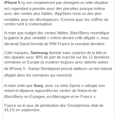
iPhone 5
ny est certainement pas étrangère et cette situation
est cependant à prendre avec des pincettes puisque même
avec des ventes plus faibles, lAppStore reste un des plus
rentables pour les développeurs. Comme quoi, les chiffres de
ventes sont à contextualiser.
A noter que malgré des ventes faibles, BlackBerry revendique
la galerie la plus rentable
« même devant celle dApple »
, nous
déclarait David Derrida de RIM France la semaine dernière.
Côté marques,
Samsung
domine sans surprise de la tête et
des épaules avec 48% de part de marché sur les 12 dernières
semaines en Europe (à modérer toujours avec lattente autour
de liPhone 5 - Kantar Worldpanel prévoit dailleurs un fort rebond
dApple dans les semaines qui viennent).
A noter enfin que
Sony
, avec sa série Xperia
« rattrape son
retard et dépasse aujourdhui les ventes de Nokia et de
BlackBerry en Espagne, en Allemagne et en France »
.
France où le taux de pénétration des Smartphones était de
43.1% en septembre.