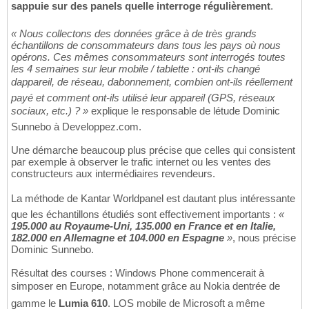
sappuie sur des panels quelle interroge régulièrement
.
« Nous collectons des données grâce à de très grands
échantillons de consommateurs dans tous les pays où nous
opérons. Ces mêmes consommateurs sont interrogés toutes
les 4 semaines sur leur mobile / tablette : ont-ils changé
dappareil, de réseau, dabonnement, combien ont-ils réellement
payé et comment ont-ils utilisé leur appareil (GPS, réseaux
sociaux, etc.) ? »
explique le responsable de létude Dominic
Sunnebo à Developpez.com.
Une démarche beaucoup plus précise que celles qui consistent
par exemple à observer le trafic internet ou les ventes des
constructeurs aux intermédiaires revendeurs.
La méthode de Kantar Worldpanel est dautant plus intéressante
que les échantillons étudiés sont effectivement importants :
«
195.000 au Royaume-Uni, 135.000 en France et en Italie,
182.000 en Allemagne et 104.000 en Espagne
»
, nous précise
Dominic Sunnebo.
Résultat des courses : Windows Phone commencerait à
simposer en Europe, notamment grâce au Nokia dentrée de
gamme le
Lumia 610
. LOS mobile de Microsoft a même