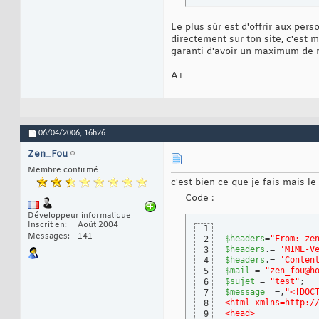
Le plus sûr est d'offrir aux pers
directement sur ton site, c'est 
garanti d'avoir un maximum de 
A+
06/04/2006,
16h26
Zen_Fou
Membre confirmé
c'est bien ce que je fais mais l
Code :
Développeur informatique
Inscrit en
Août 2004
1
Messages
141
$headers
=
"From: ze
2
$headers
.= 
'MIME-V
3
$headers
.= 
'Conten
4
$mail
 = 
"zen_fou@h
5
$sujet
 = 
"test"
6
$message
  =,
"<!DOC
7
<html xmlns=http:/
8
<head>
9