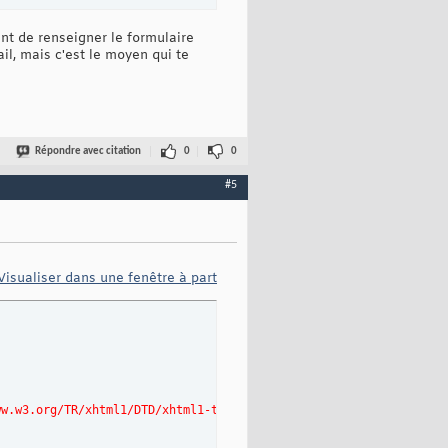
ant de renseigner le formulaire
il, mais c'est le moyen qui te
Répondre avec citation
0
0
#5
Visualiser dans une fenêtre à part
ww.w3.org/TR/xhtml1/DTD/xhtml1-transitional.dtd>