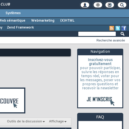
CLUB
Systèmes
Web sémantique
Webmarketing
(X)HTML
ny
Zend Framework
Recherche avancée
Navigation
Inscrivez-vous
gratuitement
pour pouvoir participer,
suivre les réponses en
temps réel, voter pour
les messages, poser vos
propres questions et
recevoir la newsletter
Outils de la discussion
Affichage