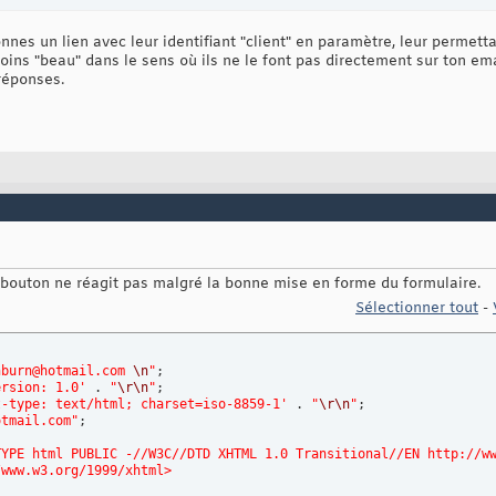
onnes un lien avec leur identifiant "client" en paramètre, leur permett
moins "beau" dans le sens où ils ne le font pas directement sur ton ema
réponses.
e bouton ne réagit pas malgré la bonne mise en forme du formulaire.
Sélectionner tout
-
nburn@hotmail.com 
\n
"
ersion: 1.0'
 . 
"
\r
\n
"
t-type: text/html; charset=iso-8859-1'
 . 
"
\r
\n
"
otmail.com"
TYPE html PUBLIC -//W3C//DTD XHTML 1.0 Transitional//EN http://w
/www.w3.org/1999/xhtml>