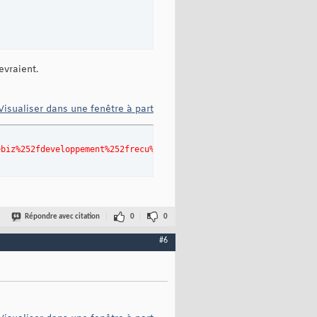
evraient.
Visualiser dans une fenêtre à part
ebiz%252fdeveloppement%252frecu%252ephp%2526quot%253b"
>
Répondre avec citation
0
0
#6