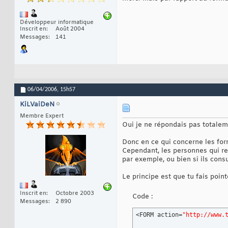
Développeur informatique
Inscrit en
Août 2004
Messages
141
06/04/2006,
15h57
KiLVaiDeN
Membre Expert
Oui je ne répondais pas totalem
Donc en ce qui concerne les for
Cependant, les personnes qui rec
par exemple, ou bien si ils cons
Le principe est que tu fais poin
Inscrit en
Octobre 2003
Code :
Messages
2 890
<FORM action=
"http://www.