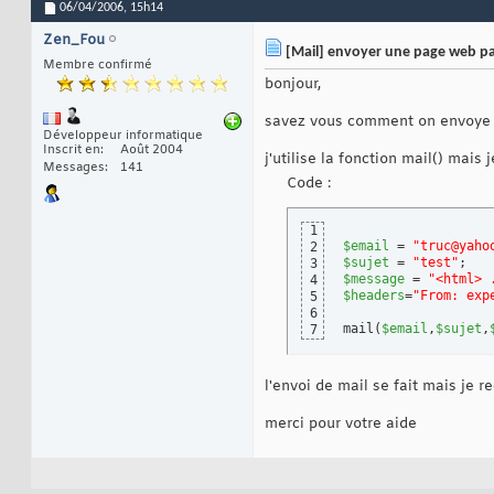
06/04/2006,
15h14
Zen_Fou
[Mail] envoyer une page web pa
Membre confirmé
bonjour,
savez vous comment on envoye un
Développeur informatique
Inscrit en
Août 2004
j'utilise la fonction mail() mais 
Messages
141
Code :
1
$email
 = 
"truc@yaho
2
$sujet
 = 
"test"
3
$message
 = 
"<html> 
4
$headers
=
"From: exp
5
6
mail
(
$email
,
$sujet
,
7
l'envoi de mail se fait mais je 
merci pour votre aide