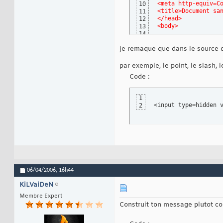
<meta http-equiv=C
10
<title>Document sa
11
</head>
12
<body>
13
14
<form id=form1 nam
15
je remaque que dans le source d
  <table width=200
16
    <tr>
17
      <td>nom</td>
18
par exemple, le point, le slash, 
      <td><input t
19
Code :
    </tr>
20
    <tr>
21
      <td>pr&eacut
22
1
      <td><input t
23
<input type=hidden 
2
    </tr>
24
    <tr>
25
      <td>&nbsp;</
26
      <td><input t
27
    </tr>
28
  </table>
29
</form>
30
</body>
31
</html>"
;

32
06/04/2006,
16h44
mail
(
$mail
,
$sujet
,
33
KiLVaiDeN
Membre Expert
Construit ton message plutot c