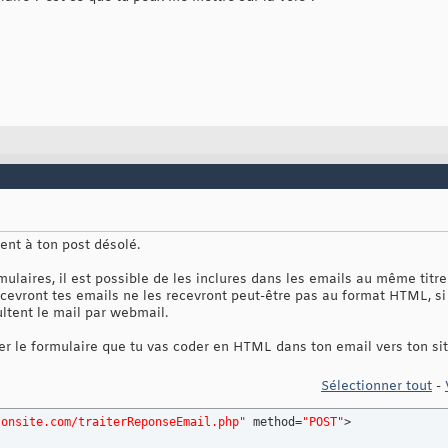
ent à ton post désolé.
mulaires, il est possible de les inclures dans les emails au même tit
evront tes emails ne les recevront peut-être pas au format HTML, si l
ultent le mail par webmail.
ter le formulaire que tu vas coder en HTML dans ton email vers ton sit
Sélectionner tout
-
tonsite.com/traiterReponseEmail.php"
 method=
"POST"
>