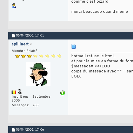
comme c'est bizard
merci beaucoup quand meme
06/04/2006,
17h01
spilliaert
Membre éclairé
hotmail refuse le html...
et pour la mise en forme du form
$message= <<<EOD
corps du message avec " " ' ' s
EOD;
Inscrit en
Septembre
2005
Messages
268
06/04/2006,
17h06