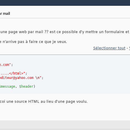
r mail
e page web par mail ?? est ce possible d'y mettre un formulaire et 
je n'arrive pas à faire ce que je veux.
Sélectionner tout
-
o.com"
.....</html>"
editeur@yahoo.com 
\n
"
;

$message
, 
$header
)
recoi une source HTML au lieu d'une page voulu.