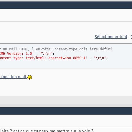
Sélectionner tout
-
r un mail HTML, l'en-tête Content-type doit être défini
IME-Version: 1.0'
 . 
"
\r
\n
"
;

ontent-type: text/html; charset=iso-8859-1'
 . 
"
\r
\n
"
;
a fonction mail
aire ? est ce que tu peux me mettre sur la voie ?