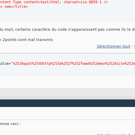
ontent-Type content=text/html; charset=iso-8859-1 />
ns nom</title>
e=form1 method=post action=http://www.monsite.biz/recu.php>
u mail, certains caractère du code n'apparaissent pas comme ils le d
 border=1>
le 2points sont mal transmis
ype=text name=nom /></td>
Sélectionner tout
-
e;nom</td>
ype=text name=prenom /></td>
value=
"%2526quot%253bhttp%253a%252f%252fwww%252emon%252dsite%252
td>
ype=submit name=Submit value=Envoyer /></td>
$headers
)
;
omme ceci :