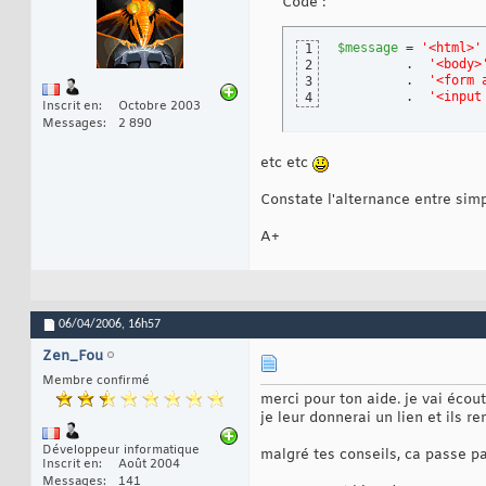
Code :
$message
 = 
'<html>'
1
         .  
'<body>
2
         .  
'<form 
3
         .  
'<input
4
Inscrit en
Octobre 2003
Messages
2 890
etc etc
Constate l'alternance entre sim
A+
06/04/2006,
16h57
Zen_Fou
Membre confirmé
merci pour ton aide. je vai écou
je leur donnerai un lien et ils re
Développeur informatique
malgré tes conseils, ca passe pa
Inscrit en
Août 2004
Messages
141