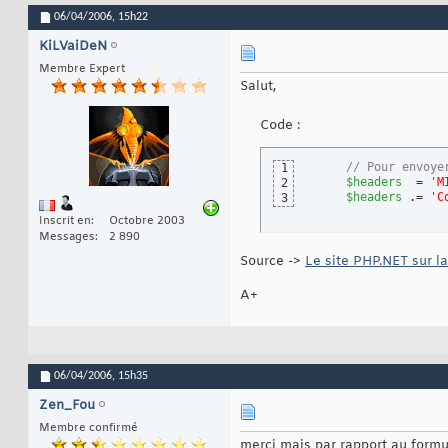
06/04/2006,
15h22
KiLVaiDeN
Membre Expert
Salut,
Code :
// Pour envoye
1
$headers
  = 
'M
2
$headers
 .= 
'C
3
Inscrit en
Octobre 2003
Messages
2 890
Source ->
Le site PHP.NET sur l
A+
06/04/2006,
15h35
Zen_Fou
Membre confirmé
merci mais par rapport au formul