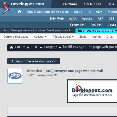
FORUMS
TUTORIELS
FAQ
DI/DSI Solutions d'entreprise
Cloud
IA
ALM
Micros
Dév. Web
AJAX
Apache
ASP
CSS
Forum PHP
FAQ PHP
Cours
Vous n'êtes pas encore inscrit sur Developpez.com ?
Inscrivez-vous gratuitem
Derniers messages
Actions
Réseau social
Blogs
Agenda
Chat
Forum
PHP
Langage
[Mail] envoyer une page web par m
+
Répondre à la discussion
Discussion :
[Mail] envoyer une page web par mail
Sujet :
Langage PHP