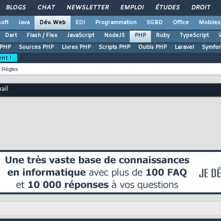
BLOGS
CHAT
NEWSLETTER
EMPLOI
ÉTUDES
DROIT
oft
Java
Dév. Web
EDI
Programmation
SGBD
Office
Mobiles
Dart
Flash / Flex
JavaScript
NodeJS
PHP
Ruby
TypeScript
 PHP
Sources PHP
Livres PHP
Scripts PHP
Outils PHP
Laravel
Symfo
ent !
Règles
ail