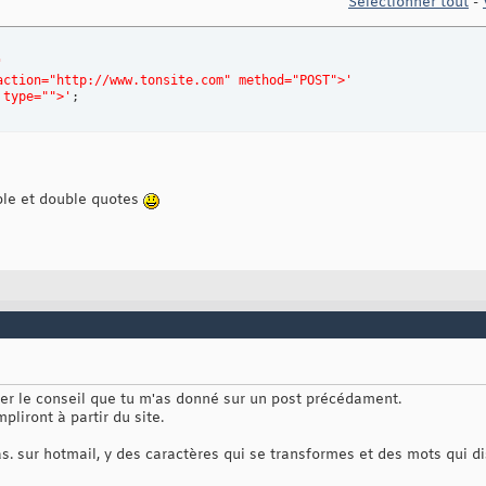
Sélectionner tout
-
'
action="http://www.tonsite.com" method="POST">'
 type="">'
;
ple et double quotes
ter le conseil que tu m'as donné sur un post précédament.
mpliront à partir du site.
s. sur hotmail, y des caractères qui se transformes et des mots qui di