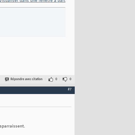
Visualiser dans une fenêtre à part
Répondre avec citation
0
0
#7
sparraissent.