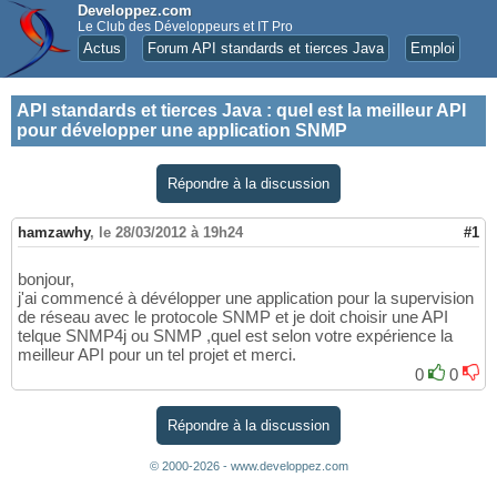
Developpez.com
Le Club des Développeurs et IT Pro
Actus
Forum API standards et tierces Java
Emploi
API standards et tierces Java
:
quel est la meilleur API
pour développer une application SNMP
Répondre à la discussion
hamzawhy
,
le 28/03/2012 à 19h24
#1
bonjour,
j'ai commencé à dévélopper une application pour la supervision
de réseau avec le protocole SNMP et je doit choisir une API
telque SNMP4j ou SNMP ,quel est selon votre expérience la
meilleur API pour un tel projet et merci.
0
0
Répondre à la discussion
© 2000-2026 - www.developpez.com