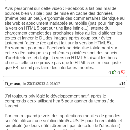
Avis personnel sur cette vidéo : Facebook a fait pas mal de
bourdes bien visible : pas de mise en cache des données
(même pas un peu), ergonomie des commentaires identique au
site web et absolument inadaptée au mobile (pas pour rien que
la version HTML 5 part sur une liste infinie...), attente du
chargement complet des prochaines infos au lieu d'afficher les
textes et lancer le DL des images après-coup pour éviter
justement l'attente (ce qui est fait sur la version HTML 5)...
En somme, pour moi, Facebook se ridiculise totalement sur
cette vidéo puisque les problèmes pointées sont des soucis
d'architectures et d'algo, la version HTML 5 faisant les bons
choix... celle-ci ne prouve pas que le HTML 5 est mieux, juste
que FB ne sait pas faire des interfaces mobiles.
0
0
Ti_muso
,
le 23/11/2013 à 01h17
#14
J'ai toujours privilégié le développement natif, après je
comprends ceux utilisant html5 pour gagner du temps / de
l'argent...
Par contre quand je vois des applications mobiles de grandes
société utilisant une solution html5 JUSTE pour la rentabilité et
simplicité (de leurs côté sûrement pas de celui de l'utilisateur)