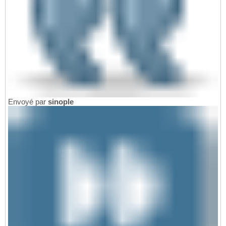
Envoyé par
sinople