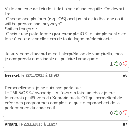
Vu le contexte de l'étude, il doit s'agir d'une coquille. On devrait
lire :
"Choose one platform (
e.g.
iOS) and just stick to that one as it
will be predominant anyways"
Soit en français :
"Choisir une plate-forme (
par exemple
iOS) et simplement s'en
tenir à celle-ci car elle sera de toute façon prédominante"
Je suis donc d'accord avec l'interprétation de vampirella, mais
je comprends que sinople ait pu faire l'amalgame.
1
0
freesket
,
le 22/11/2013 à 11h49
#6
Personellement je ne suis pas porté sur
l'HTML5/CSS/Javascript...si j'avais à faire un choix je me
tournerais plutôt vers du Xamarin ou du QT qui permettent de
créer des programmes complets et qui se rapprochent de la
performance du code natif...
0
0
Arnard
,
le 22/11/2013 à 11h57
#7