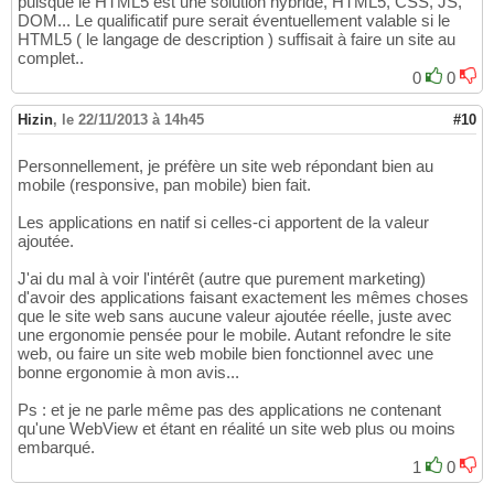
puisque le HTML5 est une solution hybride, HTML5, CSS, JS,
DOM... Le qualificatif pure serait éventuellement valable si le
HTML5 ( le langage de description ) suffisait à faire un site au
complet..
0
0
Hizin
,
le 22/11/2013 à 14h45
#10
Personnellement, je préfère un site web répondant bien au
mobile (responsive, pan mobile) bien fait.
Les applications en natif si celles-ci apportent de la valeur
ajoutée.
J'ai du mal à voir l'intérêt (autre que purement marketing)
d'avoir des applications faisant exactement les mêmes choses
que le site web sans aucune valeur ajoutée réelle, juste avec
une ergonomie pensée pour le mobile. Autant refondre le site
web, ou faire un site web mobile bien fonctionnel avec une
bonne ergonomie à mon avis...
Ps : et je ne parle même pas des applications ne contenant
qu'une WebView et étant en réalité un site web plus ou moins
embarqué.
1
0