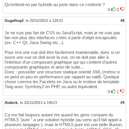
Qu'entend-on par hybride au juste dans ce contexte ?
0
0
Gugelhupf
,
le 22/11/2013 à 12h33
#8
Je ne suis pas fan de CSS ou JavaScript, mais je ne suis pas
fan non plus des interfaces créés à partir d'objet encapsulés
(ex: C++ Qt, Java Swing etc...).
Pour moi une vue doit être facilement maintenable, donc si on
ouvre une vue on doit avoir la vue, on ne doit pas aller à
l'intérieur d'un composant graphique qui qui contient d'autres
composants graphiques et ainsi de suite...
Donc : posséder une structure statique orienté XML (même si
on perd un peu en performance par rapport au natif). Quelque
chose comme les Facelets en Java ou le moteur de template
Twig avec Symfony2 en PHP, ou autre équivalent.
0
1
Aiekick
,
le 22/11/2013 à 14h13
#9
Ca me fait toujours autant rire quand les gens compare du
HTML5 "pure " a une solution hybride (au sens qu'il fait appel a
plusieurs langages ). mais le HTML5 pure est une belle illusion,