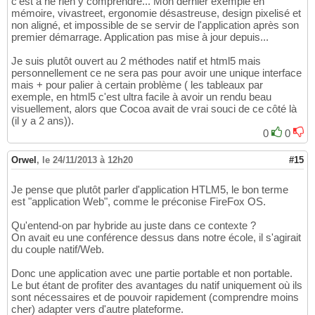
c'est à ne rien y comprendre... Mon dernier exemple en
mémoire, vivastreet, ergonomie désastreuse, design pixelisé et
non aligné, et impossible de se servir de l'application après son
premier démarrage. Application pas mise à jour depuis...
Je suis plutôt ouvert au 2 méthodes natif et html5 mais
personnellement ce ne sera pas pour avoir une unique interface
mais + pour palier à certain problème ( les tableaux par
exemple, en html5 c'est ultra facile à avoir un rendu beau
visuellement, alors que Cocoa avait de vrai souci de ce côté là
(il y a 2 ans)).
0
0
Orwel
,
le 24/11/2013 à 12h20
#15
Je pense que plutôt parler d'application HTLM5, le bon terme
est "application Web", comme le préconise FireFox OS.
Qu'entend-on par hybride au juste dans ce contexte ?
On avait eu une conférence dessus dans notre école, il s'agirait
du couple natif/Web.
Donc une application avec une partie portable et non portable.
Le but étant de profiter des avantages du natif uniquement où ils
sont nécessaires et de pouvoir rapidement (comprendre moins
cher) adapter vers d'autre plateforme.