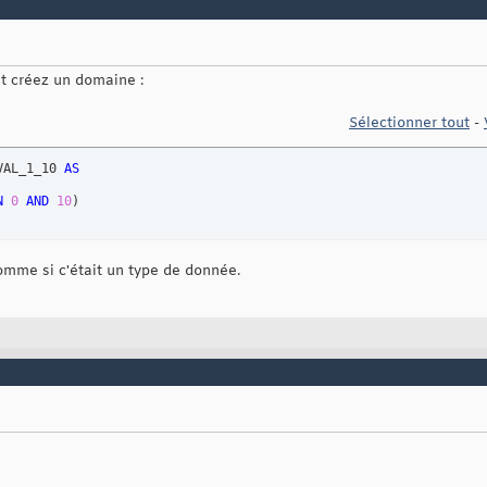
nt créez un domaine :
Sélectionner tout
-
VAL_1_10 
AS
N
0
AND
10
)
omme si c'était un type de donnée.