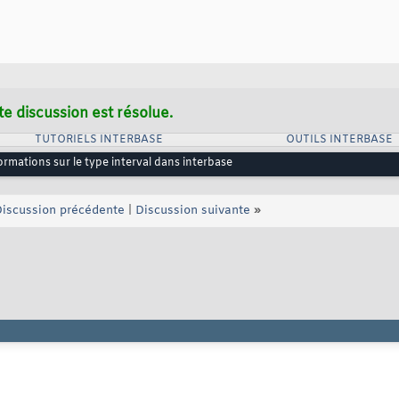
te discussion est résolue.
TUTORIELS INTERBASE
OUTILS INTERBASE
ormations sur le type interval dans interbase
iscussion précédente
|
Discussion suivante
»