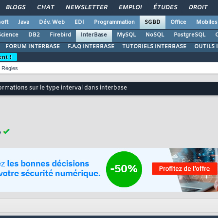
BLOGS
CHAT
NEWSLETTER
EMPLOI
ÉTUDES
DROIT
oft
Java
Dév. Web
EDI
Programmation
SGBD
Office
Mobiles
Science
DB2
Firebird
InterBase
MySQL
NoSQL
PostgreSQL
O
FORUM INTERBASE
F.A.Q INTERBASE
TUTORIELS INTERBASE
OUTILS 
ent !
Règles
ormations sur le type interval dans interbase
e