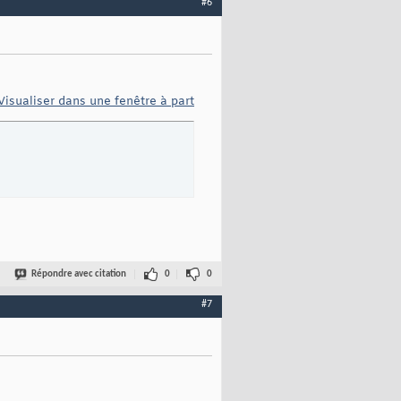
#6
Visualiser dans une fenêtre à part
Répondre avec citation
0
0
#7