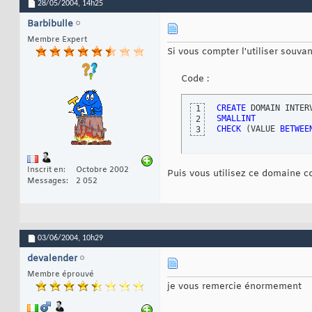
28/05/2004,
14h25
Barbibulle
Membre Expert
Si vous compter l'utiliser souva
Code :
CREATE
 DOMAIN INTER
1
SMALLINT
2
CHECK
(
VALUE 
BETWEE
3
Inscrit en
Octobre 2002
Puis vous utilisez ce domaine c
Messages
2 052
03/06/2004,
10h29
devalender
Membre éprouvé
je vous remercie énormement