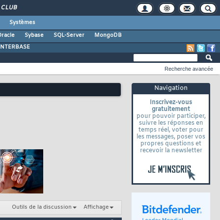
CLUB
Systèmes
racle
Sybase
SQL-Server
MongoDB
INTERBASE
Recherche avancée
Navigation
Inscrivez-vous
gratuitement
pour pouvoir participer,
suivre les réponses en
temps réel, voter pour
les messages, poser vos
propres questions et
recevoir la newsletter
Outils de la discussion
Affichage