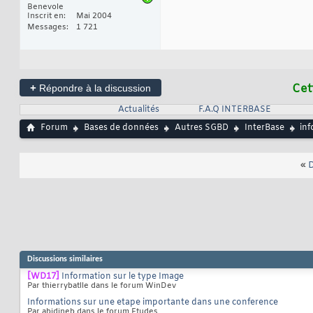
Benevole
Inscrit en
Mai 2004
Messages
1 721
+
Cet
Répondre à la discussion
Actualités
F.A.Q INTERBASE
Forum
Bases de données
Autres SGBD
InterBase
inf
«
D
Discussions similaires
[WD17]
Information sur le type Image
Par thierrybatlle dans le forum WinDev
Informations sur une etape importante dans une conference
Par abidineb dans le forum Etudes