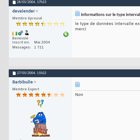
26/05/2004,
17h23
devalender
informations sur le type interva
Membre éprouvé
le type de données intervalle exi
merci
Benevole
Inscrit en
Mai 2004
Messages
1 721
27/05/2004,
11h22
Barbibulle
Membre Expert
Non