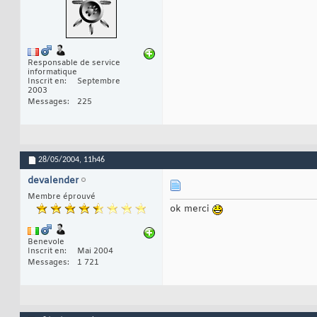
Responsable de service
informatique
Inscrit en
Septembre
2003
Messages
225
28/05/2004,
11h46
devalender
Membre éprouvé
ok merci
Benevole
Inscrit en
Mai 2004
Messages
1 721