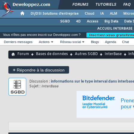
FORUMS
TUTORIELS
FAQ
DI/DSI Solutions d'entreprise
Cloud
IA
ALM
Micros
SGBD
4D
Access
Big Data
Data 
ACCUEIL INTERBASE
Vous n'êtes pas encore inscrit sur Developpez.com ?
Inscrivez-vous gratuitem
Derniers messages
Actions
Réseau social
Blogs
Agenda
Chat
Forum
Bases de données
Autres SGBD
InterBase
inf
+
Répondre à la discussion
Discussion :
informations sur le type interval dans interbas
Sujet :
InterBase