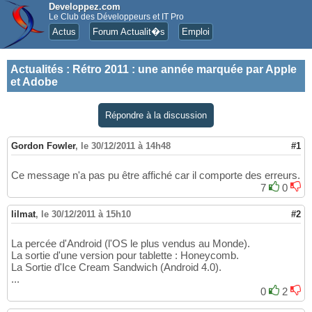
Developpez.com
Le Club des Développeurs et IT Pro
Actus
Forum Actualit�s
Emploi
Actualités
:
Rétro 2011 : une année marquée par Apple
et Adobe
Répondre à la discussion
Gordon Fowler
,
le 30/12/2011 à 14h48
#1
Ce message n'a pas pu être affiché car il comporte des erreurs.
7
0
lilmat
,
le 30/12/2011 à 15h10
#2
La percée d'Android (l'OS le plus vendus au Monde).
La sortie d'une version pour tablette : Honeycomb.
La Sortie d'Ice Cream Sandwich (Android 4.0).
...
0
2