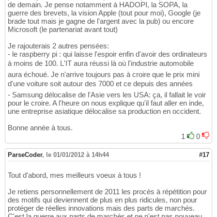
de demain. Je pense notamment à HADOPI, la SOPA, la
guerre des brevets, la vision Apple (tout pour moi), Google (je
brade tout mais je gagne de l'argent avec la pub) ou encore
Microsoft (le partenariat avant tout)
Je rajouterais 2 autres pensées:
- le raspberry pi : qui laisse l'espoir enfin d'avoir des ordinateurs
à moins de 100. L'IT aura réussi là où l'industrie automobile
aura échoué. Je n'arrive toujours pas à croire que le prix mini
d'une voiture soit autour des 7000 et ce depuis des années
- Samsung délocalise de l'Asie vers les USA: ça, il fallait le voir
pour le croire. A l'heure on nous explique qu'il faut aller en inde,
une entreprise asiatique délocalise sa production en occident.
Bonne année à tous.
1
0
ParseCoder
,
le 01/01/2012 à 14h44
#17
Tout d'abord, mes meilleurs voeux à tous !
Je retiens personnellement de 2011 les procès à répétition pour
des motifs qui deviennent de plus en plus ridicules, non pour
protéger de réelles innovations mais des parts de marchés.
C'est la guerre aux parts de marchés et ne n'est pas nouveau