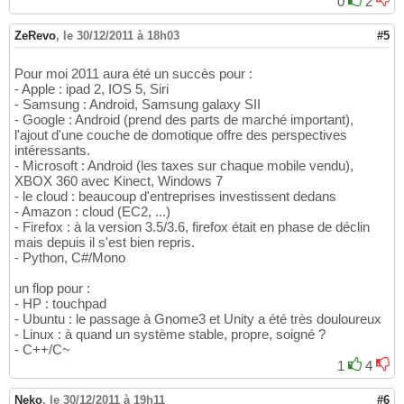
0
2
ZeRevo
,
le 30/12/2011 à 18h03
#5
Pour moi 2011 aura été un succès pour :
- Apple : ipad 2, IOS 5, Siri
- Samsung : Android, Samsung galaxy SII
- Google : Android (prend des parts de marché important),
l'ajout d'une couche de domotique offre des perspectives
intéressants.
- Microsoft : Android (les taxes sur chaque mobile vendu),
XBOX 360 avec Kinect, Windows 7
- le cloud : beaucoup d'entreprises investissent dedans
- Amazon : cloud (EC2, ...)
- Firefox : à la version 3.5/3.6, firefox était en phase de déclin
mais depuis il s'est bien repris.
- Python, C#/Mono
un flop pour :
- HP : touchpad
- Ubuntu : le passage à Gnome3 et Unity a été très douloureux
- Linux : à quand un système stable, propre, soigné ?
- C++/C~
1
4
Neko
,
le 30/12/2011 à 19h11
#6