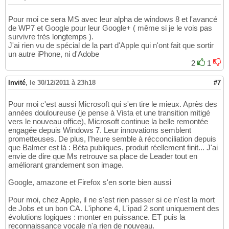
Pour moi ce sera MS avec leur alpha de windows 8 et l'avancé
de WP7 et Google pour leur Google+ ( même si je le vois pas
survivre très longtemps ).
J'ai rien vu de spécial de la part d'Apple qui n'ont fait que sortir
un autre iPhone, ni d'Adobe
2
1
Invité
,
le 30/12/2011 à 23h18
#7
Pour moi c'est aussi Microsoft qui s'en tire le mieux. Après des
années douloureuse (je pense à Vista et une transition mitigé
vers le nouveau office), Microsoft continue la belle remontée
engagée depuis Windows 7. Leur innovations semblent
prometteuses. De plus, l'heure semble à récconciliation depuis
que Balmer est là : Béta publiques, produit réellement finit... J'ai
envie de dire que Ms retrouve sa place de Leader tout en
améliorant grandement son image.
Google, amazone et Firefox s'en sorte bien aussi
Pour moi, chez Apple, il ne s'est rien passer si ce n'est la mort
de Jobs et un bon CA. L'iphone 4, L'ipad 2 sont uniquement des
évolutions logiques : monter en puissance. ET puis la
reconnaissance vocale n'a rien de nouveau.