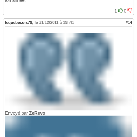
ton année.
1
0
lequebecois79
,
le 31/12/2011 à 19h41
#14
Envoyé par
ZeRevo