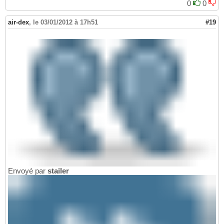
0
0
air-dex
,
le 03/01/2012 à 17h51
#19
Envoyé par
stailer