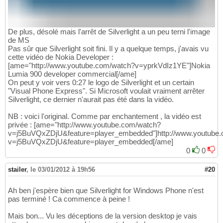
De plus, désolé mais l'arrêt de Silverlight a un peu terni l'image
de MS
Pas sûr que Silverlight soit fini. Il y a quelque temps, j'avais vu
cette vidéo de Nokia Developer :
[ame="http://www.youtube.com/watch?v=yprkVdIz1YE"]Nokia
Lumia 900 developer commercial[/ame]
On peut y voir vers 0:27 le logo de Silverlight et un certain
"Visual Phone Express". Si Microsoft voulait vraiment arrêter
Silverlight, ce dernier n'aurait pas été dans la vidéo.
NB : voici l'original. Comme par enchantement , la vidéo est
privée : [ame="http://www.youtube.com/watch?
v=j5BuVQxZDjU&feature=player_embedded"]http://www.youtube
v=j5BuVQxZDjU&feature=player_embedded[/ame]
0
0
stailer
,
le 03/01/2012 à 19h56
#20
Ah ben j'espère bien que Silverlight for Windows Phone n'est
pas terminé ! Ca commence à peine !
Mais bon... Vu les déceptions de la version desktop je vais