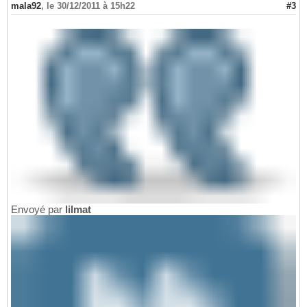
mala92
,
le 30/12/2011 à 15h22
#3
Envoyé par
lilmat