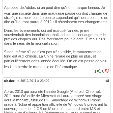
A propos de Adobe, si on peut dire qu'il ont marqué lannée. Je
vois une société dans une mauvaise passe qui doit changer de
stratégie rapidement. Je pense cependant qu'il sera possible de
dire qu'il auront marqué 2012 s'il réussissent ces changements.
Dans les évènements qui ont marqué l'année, je me
souviendrait des inondations thaïlandaise qui ont augmenter le
prix des disques dur. Pas forcement pour le coté IT, mais plus
dans le sens de la mondialisation.
Sinon, même s'il ce n'est pas très visible, le mouvement de
fond est aux chinois. La Chine remue de plus en plus, et
particulièrement dans lannée écoulée. On en est passe de voir
les Usa perdre le monopole de l'informatique.
1
0
air-dex
,
le 30/12/2011 à 23h20
#8
Après 2010 qui aura été l'année Google (Android, Chrome),
2011 aura été celle de Microsoft qui aura amorcé son virage
vers la mobilité, futur de l'IT. Sauvetage de Windows Phone
grâce à Nokia et apparition officielle de Windows 8 préparant la
convergence des 2 OS de Microsoft. L'accord entre MS et
Nokia aura d'ailleurs été l'évènement qui aura marqué mon