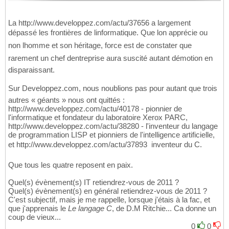
La http://www.developpez.com/actu/37656 a largement
dépassé les frontières de linformatique. Que lon apprécie ou
non lhomme et son héritage, force est de constater que
rarement un chef dentreprise aura suscité autant démotion en
disparaissant.
Sur Developpez.com, nous noublions pas pour autant que trois
autres « géants » nous ont quittés :
http://www.developpez.com/actu/40178 - pionnier de
l'informatique et fondateur du laboratoire Xerox PARC,
http://www.developpez.com/actu/38280 - l'inventeur du langage
de programmation LISP et pionniers de l'intelligence artificielle,
et http://www.developpez.com/actu/37893  inventeur du C.
Que tous les quatre reposent en paix.
Quel(s) évènement(s) IT retiendrez-vous de 2011 ?
Quel(s) évènement(s) en général retiendrez-vous de 2011 ?
C'est subjectif, mais je me rappelle, lorsque j'étais à la fac, et
que j'apprenais le
Le langage C
, de D.M Ritchie... Ca donne un
coup de vieux...
0
0