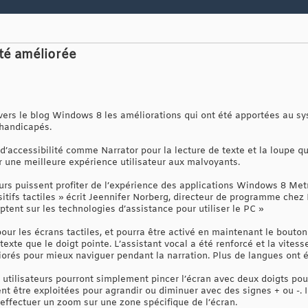
ité améliorée
ravers le blog Windows 8 les améliorations qui ont été apportées au s
 handicapés.
 d’accessibilité comme Narrator pour la lecture de texte et la loupe qu
r une meilleure expérience utilisateur aux malvoyants.
eurs puissent profiter de l’expérience des applications Windows 8 Met
itifs tactiles » écrit Jeennifer Norberg, directeur de programme chez M
ent sur les technologies d’assistance pour utiliser le PC »
our les écrans tactiles, et pourra être activé en maintenant le bout
l texte que le doigt pointe. L’assistant vocal a été renforcé et la vites
liorés pour mieux naviguer pendant la narration. Plus de langues ont 
s utilisateurs pourront simplement pincer l’écran avec deux doigts p
t être exploitées pour agrandir ou diminuer avec des signes + ou -. Il
 effectuer un zoom sur une zone spécifique de l’écran.