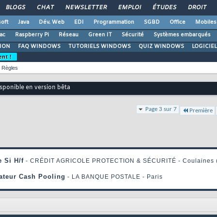
BLOGS
CHAT
NEWSLETTER
EMPLOI
ÉTUDES
DROIT
oft
Java
Dév. Web
EDI
Programmation
SGBD
Office
Mobiles
ac
Raspberry Pi
Réseau
Green IT
Sécurité
Systèmes embarqués
ION
FAQ WINDOWS
TUTORIELS WINDOWS
QUIZ WINDOWS
LOGICIE
ent !
Règles
sponible en version bêta
Page 3 sur 7
Première