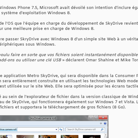
Windows Phone 7.5, Microsoft avait dévoilé son intention d’inclure é
r système d’exploitation Windows 8.
l de l’OS que l’équipe en charge du développement de SkyDrive revient 
ur une meilleure prise en charge de Windows 8.
aire passer SkryDrive avec Windows 8 d’un simple site Web à un vérit
périphériques sous Windows.
ulu faire en sorte que vos fichiers soient instantanément disponible
add-ons ou utiliser une clé USB
» déclarent Omar Shahine et Mike Tor
e application Metro SkyDrive, qui sera disponible dans la Consumer 
n sera entièrement construite en utilisant les technologies Web mode
st utilisée sur le site Web. Elle sera optimisée pour les écrans tactil
 au sein de l’explorateur de fichier dans la version classique de Win
eau de SkyDrive, qui fonctionnera également sur Windows 7 et Vista. 
ichiers et supportera le téléchargement de gros fichiers (8 Go).