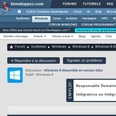
FORUMS
TUTORIELS
FAQ
DI/DSI Solutions d'entreprise
Cloud
IA
ALM
Micros
Systèmes
Windows
Linux
Arduino
Hardware
HPC
M
FORUM WINDOWS
FORUM PROGRAMMAT
Vous n'êtes pas encore inscrit sur Developpez.com ?
Inscrivez-vous gratuitem
Derniers messages
Actions
Réseau social
Blogs
Agenda
Chat
Forum
Systèmes
Windows
Windows 8
Windows 8 di
+
Signaler un problème
Répondre à la discussion
Discussion :
Windows 8 disponible en version bêta
Sujet :
Windows 8