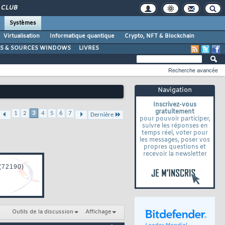
CLUB
Systèmes
Virtualisation
Informatique quantique
Crypto, NFT & Blockchain
LS & SOURCES WINDOWS
LIVRES
Recherche avancée
Navigation
Inscrivez-vous
gratuitement
1
2
3
4
5
6
7
Dernière
pour pouvoir participer,
suivre les réponses en
temps réel, voter pour
les messages, poser vos
propres questions et
recevoir la newsletter
Outils de la discussion
Affichage