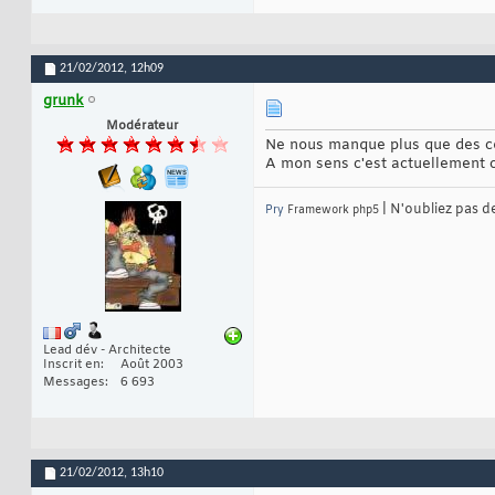
21/02/2012,
12h09
grunk
Modérateur
Ne nous manque plus que des co
A mon sens c'est actuellement ce
| N'oubliez pas d
Pry
Framework php5
Lead dév - Architecte
Inscrit en
Août 2003
Messages
6 693
21/02/2012,
13h10