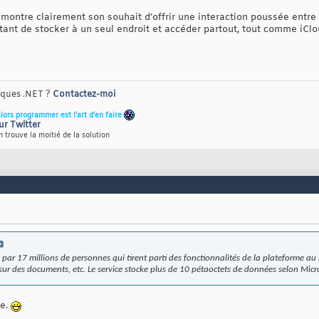
montre clairement son souhait d’offrir une interaction poussée entre
tant de stocker à un seul endroit et accéder partout, tout comme iClo
riques .NET ?
Contactez-moi
alors programmer est l’art d’en faire
ur Twitter
 trouve la moitié de la solution
é par 17 millions de personnes qui tirent parti des fonctionnalités de la plateforme au
sur des documents, etc. Le service stocke plus de 10 pétaoctets de données selon Micr
pe.