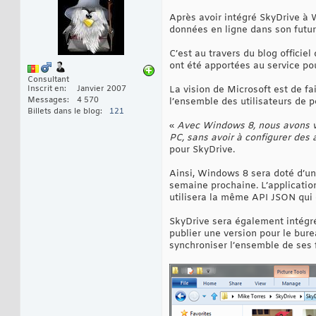
Après avoir intégré SkyDrive à 
données en ligne dans son futu
C’est au travers du blog officie
ont été apportées au service po
Consultant
Inscrit en
Janvier 2007
La vision de Microsoft est de f
Messages
4 570
l’ensemble des utilisateurs de 
Billets dans le blog
121
«
Avec Windows 8, nous avons vo
PC, sans avoir à configurer des 
pour SkyDrive.
Ainsi, Windows 8 sera doté d’un
semaine prochaine. L’applicatio
utilisera la même API JSON qui e
SkyDrive sera également intégré
publier une version pour le bur
synchroniser l’ensemble de ses f