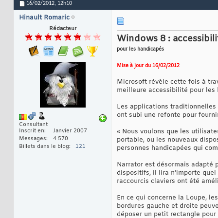
16/02/2012,
12h10
Hinault Romaric
Rédacteur
Windows 8 : accessibil
pour les handicapés
Mise à jour du 16/02/2012
Microsoft révèle cette fois à t
meilleure accessibilité pour les
Les applications traditionnelles
ont subi une refonte pour fourni
Consultant
Inscrit en
Janvier 2007
« Nous voulons que les utilisat
Messages
4 570
portable, ou les nouveaux dispos
Billets dans le blog
121
personnes handicapées qui compt
Narrator est désormais adapté p
dispositifs, il lira n’importe que
raccourcis claviers ont été amé
En ce qui concerne la Loupe, le
bordures gauche et droite peuven
déposer un petit rectangle pour