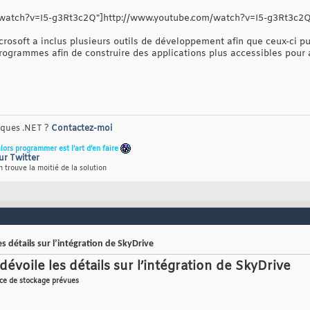
watch?v=I5-g3Rt3c2Q"]http://www.youtube.com/watch?v=I5-g3Rt3c2
crosoft a inclus plusieurs outils de développement afin que ceux-ci p
rogrammes afin de construire des applications plus accessibles pour a
riques .NET ?
Contactez-moi
alors programmer est l’art d’en faire
ur Twitter
 trouve la moitié de la solution
s détails sur l’intégration de SkyDrive
évoile les détails sur l’intégration de SkyDrive
ice de stockage prévues