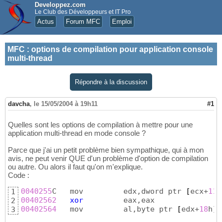
Developpez.com
Le Club des Développeurs et IT Pro
Actus
Forum MFC
Emploi
MFC
:
options de compilation pour application console
multi-thread
Répondre à la discussion
davcha
,
le 15/05/2004 à 19h11
#1
Quelles sont les options de compilation à mettre pour une
application multi-thread en mode console ?
Parce que j'ai un petit problème bien sympathique, qui à mon
avis, ne peut venir QUE d'un problème d'option de compilation
ou autre. Ou alors il faut qu'on m'explique.
Code :
0040255
C   mov         edx,dword ptr 
[
ecx+
110
1
00402562
xor
2
00402564
   mov         al,byte ptr 
[
edx+
18
h
]
3