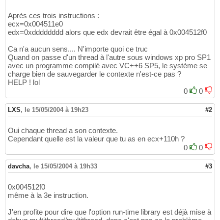
Après ces trois instructions :
ecx=0x004511e0
edx=0xdddddddd alors que edx devrait être égal à 0x004512f0
Ca n'a aucun sens.... N'importe quoi ce truc
Quand on passe d'un thread à l'autre sous windows xp pro SP1
avec un programme compilé avec VC++6 SP5, le système se
charge bien de sauvegarder le contexte n'est-ce pas ?
HELP ! lol
0
0
LXS
,
le 15/05/2004 à 19h23
#2
Oui chaque thread a son contexte.
Cependant quelle est la valeur que tu as en ecx+110h ?
0
0
davcha
,
le 15/05/2004 à 19h33
#3
0x004512f0
même à la 3e instruction.
J'en profite pour dire que l'option run-time library est déjà mise à