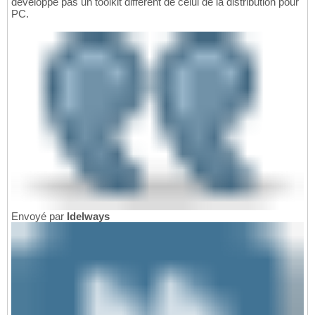
développe pas un toolkit différent de celui de la distribution pour
PC.
Envoyé par
Idelways