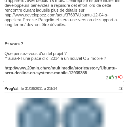
d'appareils ARM depuis 18 mois. L'entreprise espère inciter les
développeurs bénévoles à rejoindre cet effort lors de cette
rencontre durant laquelle plus de détails sur
http://www.developpez.com/actu/37687/Ubuntu-12-04-s-
appellera-Precise-Pangolin-et-sera-une-version-de-support-a-
long-terme/ devront être dévoilés.
Et vous ?
Que pensez-vous d'un tel projet ?
Y'aura-t-il une place d'ici 2014 à un nouvel OS mobile ?
http://www.20min.ch/ro/multimedia/stories/story/Ubuntu-
sera-decline-en-systeme-mobile-12939355
2
3
ProgVal
,
le 31/10/2011 à 21h34
#2