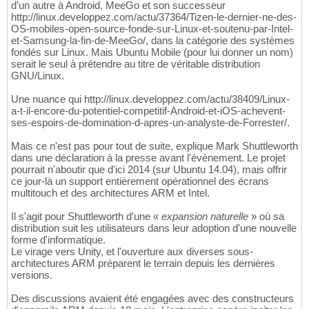
d'un autre à Android, MeeGo et son successeur
http://linux.developpez.com/actu/37364/Tizen-le-dernier-ne-des-
OS-mobiles-open-source-fonde-sur-Linux-et-soutenu-par-Intel-
et-Samsung-la-fin-de-MeeGo/, dans la catégorie des systèmes
fondés sur Linux. Mais Ubuntu Mobile (pour lui donner un nom)
serait le seul à prétendre au titre de véritable distribution
GNU/Linux.
Une nuance qui http://linux.developpez.com/actu/38409/Linux-
a-t-il-encore-du-potentiel-competitif-Android-et-iOS-achevent-
ses-espoirs-de-domination-d-apres-un-analyste-de-Forrester/.
Mais ce n'est pas pour tout de suite, explique Mark Shuttleworth
dans une déclaration à la presse avant l'évènement. Le projet
pourrait n'aboutir que d'ici 2014 (sur Ubuntu 14.04), mais offrir
ce jour-là un support entièrement opérationnel des écrans
multitouch et des architectures ARM et Intel.
Il s'agit pour Shuttleworth d'une «
expansion naturelle
» où sa
distribution suit les utilisateurs dans leur adoption d'une nouvelle
forme d'informatique.
Le virage vers Unity, et l'ouverture aux diverses sous-
architectures ARM préparent le terrain depuis les dernières
versions.
Des discussions avaient été engagées avec des constructeurs