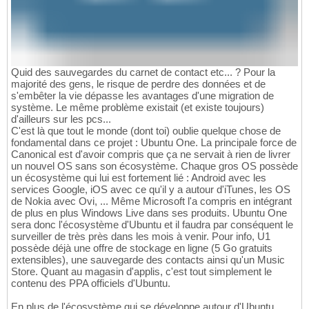
Quid des sauvegardes du carnet de contact etc... ? Pour la
majorité des gens, le risque de perdre des données et de
s'embêter la vie dépasse les avantages d'une migration de
système. Le même problème existait (et existe toujours)
d'ailleurs sur les pcs...
C'est là que tout le monde (dont toi) oublie quelque chose de
fondamental dans ce projet : Ubuntu One. La principale force de
Canonical est d'avoir compris que ça ne servait à rien de livrer
un nouvel OS sans son écosystème. Chaque gros OS possède
un écosystème qui lui est fortement lié : Android avec les
services Google, iOS avec ce qu'il y a autour d'iTunes, les OS
de Nokia avec Ovi, ... Même Microsoft l'a compris en intégrant
de plus en plus Windows Live dans ses produits. Ubuntu One
sera donc l'écosystème d'Ubuntu et il faudra par conséquent le
surveiller de très près dans les mois à venir. Pour info, U1
possède déjà une offre de stockage en ligne (5 Go gratuits
extensibles), une sauvegarde des contacts ainsi qu'un Music
Store. Quant au magasin d'applis, c'est tout simplement le
contenu des PPA officiels d'Ubuntu.
En plus de l'écosystème qui se développe autour d'Ubuntu,