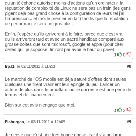
qu'un téléphone autorise moins d'actions qu'un ordinateur, la
réputation de complexité de Linux ne sera pas un frein (les gens
pigent déjà pas grand chose à la configuration de leurs tel j'ai
l'impression... et moi le premier en fait) tandis que la réputation
de performance sera un gros plus.
Enfin, j'espère qu'ils arriveront à le faire, parce que c'est vrai
qu'ils arriveront tard et avec un sacré handicap comparé aux
grosse boîtes que sont microsoft, google et apple (pour citer
celles qui, je suppose, finiront par avoir le haut du pavé)
3
0
frp31
,
le 02/11/2011 à 11h51
#8
Le marché de l'OS mobile est déja saturé d'offres dont seules
quelques une tirent vraiment leur épingle du jeu. Lancer un
acteur de plus dans le brouillard inutile qui reste est une perte de
temps et de financement.
Bien sur cet avis n'engage que moi.
0
2
Flaburgan
,
le 02/11/2011 à 12h05
#9
Je pense que c'est une très bonne chose, car il y a un large