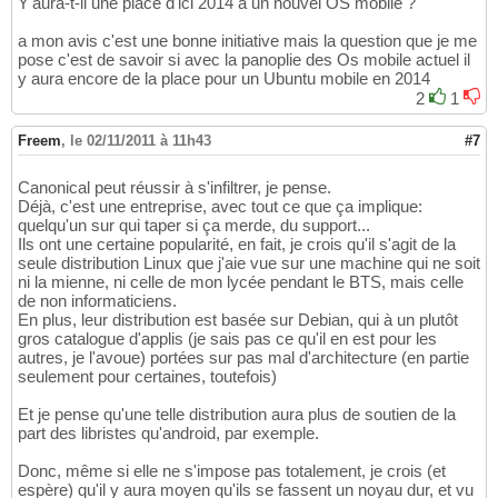
Y'aura-t-il une place d'ici 2014 à un nouvel OS mobile ?
a mon avis c'est une bonne initiative mais la question que je me
pose c'est de savoir si avec la panoplie des Os mobile actuel il
y aura encore de la place pour un Ubuntu mobile en 2014
2
1
Freem
,
le 02/11/2011 à 11h43
#7
Canonical peut réussir à s'infiltrer, je pense.
Déjà, c'est une entreprise, avec tout ce que ça implique:
quelqu'un sur qui taper si ça merde, du support...
Ils ont une certaine popularité, en fait, je crois qu'il s'agit de la
seule distribution Linux que j'aie vue sur une machine qui ne soit
ni la mienne, ni celle de mon lycée pendant le BTS, mais celle
de non informaticiens.
En plus, leur distribution est basée sur Debian, qui à un plutôt
gros catalogue d'applis (je sais pas ce qu'il en est pour les
autres, je l'avoue) portées sur pas mal d'architecture (en partie
seulement pour certaines, toutefois)
Et je pense qu'une telle distribution aura plus de soutien de la
part des libristes qu'android, par exemple.
Donc, même si elle ne s'impose pas totalement, je crois (et
espère) qu'il y aura moyen qu'ils se fassent un noyau dur, et vu