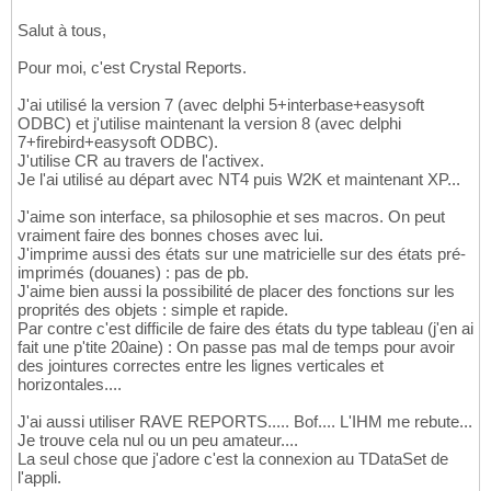
Salut à tous,
Pour moi, c'est Crystal Reports.
J'ai utilisé la version 7 (avec delphi 5+interbase+easysoft
ODBC) et j'utilise maintenant la version 8 (avec delphi
7+firebird+easysoft ODBC).
J'utilise CR au travers de l'activex.
Je l'ai utilisé au départ avec NT4 puis W2K et maintenant XP...
J'aime son interface, sa philosophie et ses macros. On peut
vraiment faire des bonnes choses avec lui.
J'imprime aussi des états sur une matricielle sur des états pré-
imprimés (douanes) : pas de pb.
J'aime bien aussi la possibilité de placer des fonctions sur les
proprités des objets : simple et rapide.
Par contre c'est difficile de faire des états du type tableau (j'en ai
fait une p'tite 20aine) : On passe pas mal de temps pour avoir
des jointures correctes entre les lignes verticales et
horizontales....
J'ai aussi utiliser RAVE REPORTS..... Bof.... L'IHM me rebute...
Je trouve cela nul ou un peu amateur....
La seul chose que j'adore c'est la connexion au TDataSet de
l'appli.