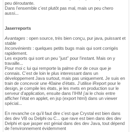
peu déroutante.
Dans l'ensemble c'est plutôt pas mal, mais un peu chero
aussi...
Jaserreports
Avantages
: open source, très bien conçu, pur java, puissant et
stable
Inconvénients
: quelques petits bugs mais qui sont corrigés
rapidement.
Les exports qui sont un peu "just" pour l'instant. Mais on y
travaille...
Pour moi c lui qui remporte la palme d'or de ceux que je
connais. C'est de loin le plus interessant dans un
développement Java surtout, mais pas uniquement. Je suis en
train de concevoir une 40aine d'états. J'utilise iReport pour le
design, je compile les états, je les mets en production sur le
serveur d'application, ensuite dans l'IHM j'ai le choix entre
afficher l'état en applet, en jsp (export html) dans un viewer
spécial...
En revanche ce qu'il faut dire c'est que Crystal est bien dans
des dev VB ou Delphi ou C... que rave est bien dans des dev
Delphi et que jasper est génial dans des dev Java, tout dépend
de l'environnement évidemment