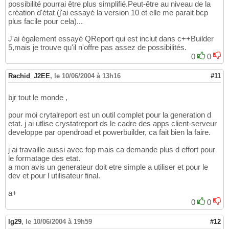
possibilité pourrai être plus simplifié.Peut-être au niveau de la
création d'état (j'ai essayé la version 10 et elle me parait bcp
plus facile pour cela)...
J'ai également essayé QReport qui est inclut dans c++Builder
5,mais je trouve qu'il n'offre pas assez de possibilités.
0
0
Rachid_J2EE
,
le 10/06/2004 à 13h16
#11
bjr tout le monde ,
pour moi crytalreport est un outil complet pour la generation d
etat. j ai utlise crystatreport ds le cadre des apps client-serveur
developpe par opendroad et powerbuilder, ca fait bien la faire.
j ai travaille aussi avec fop mais ca demande plus d effort pour
le formatage des etat.
a mon avis un generateur doit etre simple a utiliser et pour le
dev et pour l utilisateur final.
a+
0
0
lg29
,
le 10/06/2004 à 19h59
#12