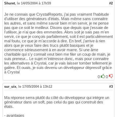
Shuret
,
le 14/05/2004 à 17h59
#2
Je ne connais que CrystalReports, j'ai pas vraiment l'habitude
d'utiliser des générateurs d'états. Mais même sans connaitre
les autres, et sans même savoir bien m'en servir, je ne pense
pas que ce soit le meilleur. Disons que depuis que j'essaie de
l'utiliser, je n'ai que des emmerdes. Alors soit je sais pas m'en
servir, ce que je conçois parfaitement, soit il est particulièrement
mal foutu, ce que je m'accorde à dire. En bref, j'arrive à rien
alors que je veux faire des trucs plutôt basiques et je
commence sérieusement à en avoir marre. Si une âme
charitable qui s'y connait veut bien me filer un coup de main, je
suis preneur... Le sujet m'intéresse donc, mais pour connaitre
les alternatives à Crystal, car je vais laisser tomber tellement je
galère. Et ouais, je suis devenu un développeur dépressif grâce
à Crystal
0
0
sur_uix
,
le 17/05/2004 à 13h12
#3
Ma réponse serra plutôt du côté du développeur qui intégre un
générateur dans un soft, pas celui du gas qui construit des
états.
- avantages