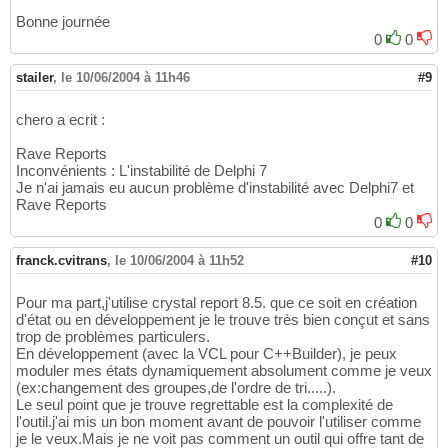
Bonne journée
0
0
stailer
,
le 10/06/2004 à 11h46
#9
chero a ecrit :
Rave Reports
Inconvénients : L'instabilité de Delphi 7
Je n'ai jamais eu aucun problème d'instabilité avec Delphi7 et
Rave Reports
0
0
franck.cvitrans
,
le 10/06/2004 à 11h52
#10
Pour ma part,j'utilise crystal report 8.5. que ce soit en création
d'état ou en développement je le trouve très bien conçut et sans
trop de problèmes particulers.
En développement (avec la VCL pour C++Builder), je peux
moduler mes états dynamiquement absolument comme je veux
(ex:changement des groupes,de l'ordre de tri.....).
Le seul point que je trouve regrettable est la complexité de
l'outil.j'ai mis un bon moment avant de pouvoir l'utiliser comme
je le veux.Mais je ne voit pas comment un outil qui offre tant de