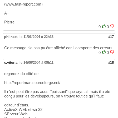
(www.fast-report.com)
A+
Pierre
0
0
philnext
,
le 11/06/2004 à 22h36
#17
Ce message n'a pas pu être affiché car il comporte des erreurs.
0
0
c.vitoria
,
le 14/06/2004 à 09h11
#18
regardez du côté de:
http://reportman.sourceforge.net/
Il n'est peut-être pas aussi "puissant" que crystal, mais il a été
conçu pour les developpeurs, on y trouve tout ce qu'il faut:
editeur d'états,
ActiveX WEb et win32,
SErveur Web,