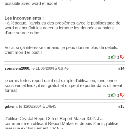
possible avec word et excel
Les inconvenients :
- à l'époque, j'avais eu des problèmes avec le publipostage de
word qui bouffait les accents lorsque les données venaient
d'une source odbc
Voila, si ça intéresse certains, je peux donner plus de détails.
c'est mon 1er post !
0
0
sonialem2000
,
le 11/06/2004 à 03h46
#14
je dirais fortes report car il est simple d'utilisation, fonctionne
sous win et linux, il est gratuit et on peut exporter dans différent
format
0
0
gdavin
,
le 11/06/2004 à 14h45
#15
J'utilise Crystal Report 8.5 et Report Maker 3.02. J'ai
commencé en utilisant Report Maker et depuis 2 ans, j'utilise
presque exclusivement CR 8.5.