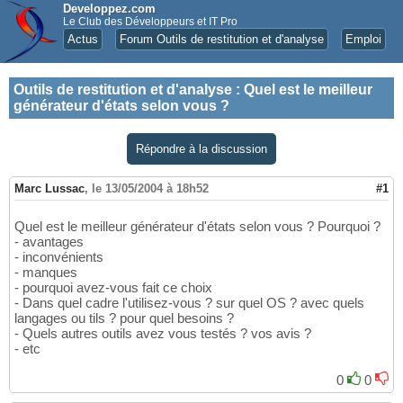
Developpez.com
Le Club des Développeurs et IT Pro
Actus
Forum Outils de restitution et d'analyse
Emploi
Outils de restitution et d'analyse
:
Quel est le meilleur
générateur d'états selon vous ?
Répondre à la discussion
Marc Lussac
,
le 13/05/2004 à 18h52
#1
Quel est le meilleur générateur d'états selon vous ? Pourquoi ?
- avantages
- inconvénients
- manques
- pourquoi avez-vous fait ce choix
- Dans quel cadre l'utilisez-vous ? sur quel OS ? avec quels
langages ou tils ? pour quel besoins ?
- Quels autres outils avez vous testés ? vos avis ?
- etc
0
0