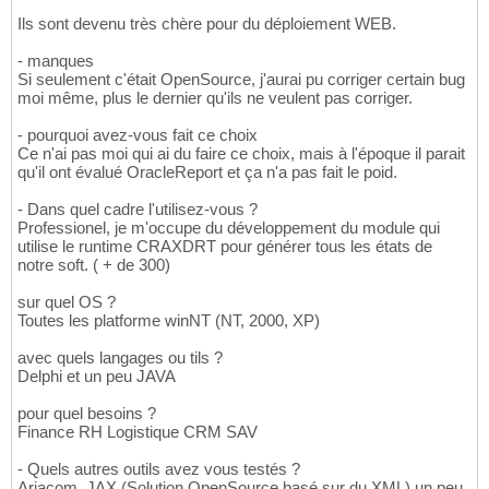
Ils sont devenu très chère pour du déploiement WEB.
- manques
Si seulement c'était OpenSource, j'aurai pu corriger certain bug
moi même, plus le dernier qu'ils ne veulent pas corriger.
- pourquoi avez-vous fait ce choix
Ce n'ai pas moi qui ai du faire ce choix, mais à l'époque il parait
qu'il ont évalué OracleReport et ça n'a pas fait le poid.
- Dans quel cadre l'utilisez-vous ?
Professionel, je m'occupe du développement du module qui
utilise le runtime CRAXDRT pour générer tous les états de
notre soft. ( + de 300)
sur quel OS ?
Toutes les platforme winNT (NT, 2000, XP)
avec quels langages ou tils ?
Delphi et un peu JAVA
pour quel besoins ?
Finance RH Logistique CRM SAV
- Quels autres outils avez vous testés ?
Ariacom, JAX (Solution OpenSource basé sur du XML) un peu