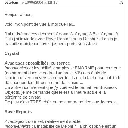
esteban
,
le 10/06/2004 à 11h13
#8
Bonjour à tous,
voici mon point de vue à moi que j'ai...
J'ai utilisé successivement Crystal 8, Crystal 8.5 et Crystal 9.
Puis j'ai travaillé avec Rave Reports sous Delphi 7 et enfin je
travaille maintenant avec jasperreports sous Java.
Crystal
Avantages
: possibilités, puissance
Inconvénients
: instabilité, complexité ENORME pour convertir
(notamment dans le cadre d'un projet VB) des états de
l'ancienne version vers la nouvelle. Ils ont la facheuse habitude
de changer des dll, des noms de fichiers...
Un autre inconvénient que j'y vois est le rachat par Business
Objects, je me demande quelle est à l'heure actuelle la
pérénnité de crystal
De plus c'est TRES chèr, on ne comprend rien aux licences...
Rave Reports
Avantages
: complet, relativement stable
Inconvénients
: L'instabilité de Delphi 7, la philosophie est un