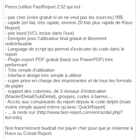
Perso j'utilise FastReport 2.52 qui est :
- pas cher (voire gratuit si on ne veut pas les sources) 99$
- rapide (en fait, très rapide, environ 20 fois plus rapide de Rave
Report)
- pas lourd (VCL inclus dans l'exe)
- Designer pour l'utilisateur final gratuit et librement
redistribuable
- Language de script qui permet d'exécuter du code dans le
report
- Plugin export PDF gratuit (basé sur PowerPDF) très
performant
- Très simple d'utilisation
- Interface design très simple à utiliser
- super prise en charge des imprimantes et de tous les formats
de papier
- support des colonnes, de 3 niveaux d'imbrication
(Master/Detail/SubDetail), groupes, codes à barres,...
- Accès aux composants du report depuis le code delphi (mais
moins simple quand même qu'avec QuickReport)
- ... le reste sur (http://www.fast-report.com/en/razdel.php?
list=info)
Non franchement faudrait me payer cher pour que je revienne à
Rave ou Cristal Report.