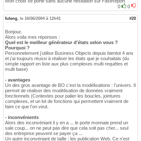
Mon choix se porte sans aucune hésitation sur FastReport
0
0
fuleng
,
le 16/06/2004 à 12h41
#20
Bonjour,
Alors voila mes réponses :
Quel est le meilleur générateur d'états selon vous ?
Pourquoi ?
Personnelement j'utilise Business Objects depuis bientot 4 ans
et j'ai toujours réussi à réaliser les états que je souhaitais (du
simple rapport en liste aux plus complexes multi requêtes et
multi base)
- avantages
Un des gros avantage de BO c'est la modélisations : l'univers. Il
permet de réaliser des modèlisation de données vraiment
fonctionnels (Contextes pour palier les boucles, jointures
complexes, et un lot de fonctions qui permettent vraiment de
faire ce que l'on veut.
- inconvénients
Alors des inconvéniant il y en a ... le porte monnaie prend un
sale coup... on ne peut pas dire que cela soit pas cher... seul
des entreprise peuvent se payer ça ...
Un autre inconvéniant de taille : les publication Web. Ce n'est