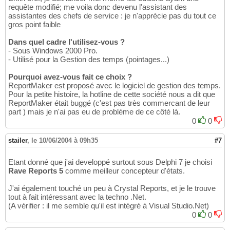
requête modifié; me voila donc devenu l'assistant des
assistantes des chefs de service : je n'apprécie pas du tout ce
gros point faible
Dans quel cadre l'utilisez-vous ?
- Sous Windows 2000 Pro.
- Utilisé pour la Gestion des temps (pointages...)
Pourquoi avez-vous fait ce choix ?
ReportMaker est proposé avec le logiciel de gestion des temps.
Pour la petite histoire, la hotline de cette société nous a dit que
ReportMaker était buggé (c'est pas très commercant de leur
part ) mais je n'ai pas eu de problème de ce côté là.
0
0
stailer
,
le 10/06/2004 à 09h35
#7
Etant donné que j'ai developpé surtout sous Delphi 7 je choisi
Rave Reports 5
comme meilleur concepteur d'états.
J'ai également touché un peu à Crystal Reports, et je le trouve
tout à fait intéressant avec la techno .Net.
(A vérifier : il me semble qu'il est intégré à Visual Studio.Net)
0
0