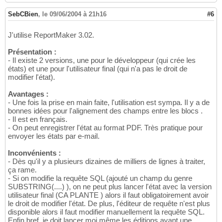
SebCBien
,
le 09/06/2004 à 21h16
#6
J'utilise ReportMaker 3.02.
Présentation :
- Il existe 2 versions, une pour le développeur (qui crée les
états) et une pour l'utilisateur final (qui n'a pas le droit de
modifier l'état).
Avantages :
- Une fois la prise en main faite, l'utilisation est sympa. Il y a de
bonnes idées pour l'alignement des champs entre les blocs .
- Il est en français.
- On peut enregistrer l'état au format PDF. Très pratique pour
envoyer les états par e-mail.
Inconvénients :
- Dès qu'il y a plusieurs dizaines de milliers de lignes à traiter,
ça rame.
- Si on modifie la requête SQL (ajouté un champ du genre
SUBSTRING(....) ), on ne peut plus lancer l'état avec la version
utilisateur final (CA PLANTE ) alors il faut obligatoirement avoir
le droit de modifier l'état. De plus, l'éditeur de requête n'est plus
disponible alors il faut modifier manuellement la requête SQL.
Enfin bref, je doit lancer moi même les éditions ayant une