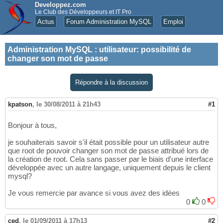
Developpez.com
Le Club des Développeurs et IT Pro
Actus
Forum Administration MySQL
Emploi
Administration MySQL
:
utilisateur: possibilité de
changer son mot de passe
Répondre à la discussion
kpatson
,
le 30/08/2011 à 21h43
#1
Bonjour à tous,
je souhaiterais savoir s'il était possible pour un utilisateur autre
que root de pouvoir changer son mot de passe attribué lors de
la création de root. Cela sans passer par le biais d'une interface
développée avec un autre langage, uniquement depuis le client
mysql?
Je vous remercie par avance si vous avez des idées
0
0
ced
,
le 01/09/2011 à 17h13
#2