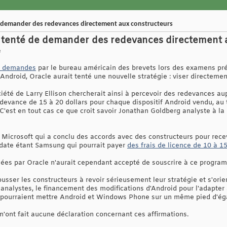
de demander des redevances directement aux constructeurs
it tenté de demander des redevances directement 
e
rs demandes
par le bureau américain des brevets lors des examens prél
ndroid, Oracle aurait tenté une nouvelle stratégie : viser directemen
ciété de Larry Ellison chercherait ainsi à percevoir des redevances au
evance de 15 à 20 dollars pour chaque dispositif Android vendu, au t
. C'est en tout cas ce que croit savoir Jonathan Goldberg analyste à la
de Microsoft qui a conclu des accords avec des constructeurs pour rec
 date étant Samsung qui pourrait payer
des frais de licence de 10 à 15
ées par Oracle n'aurait cependant accepté de souscrire à ce program
ousser les constructeurs à revoir sérieusement leur stratégie et s'or
nalystes, le financement des modifications d'Android pour l'adapter 
pourraient mettre Android et Windows Phone sur un même pied d'éga
 n'ont fait aucune déclaration concernant ces affirmations.