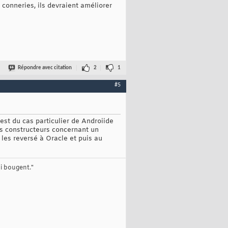
conneries, ils devraient améliorer
Répondre avec citation
2
1
#5
 est du cas particulier de Androiide
es constructeurs concernant un
 les reversé à Oracle et puis au
ui bougent."