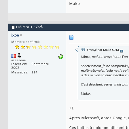
Mako.
11/07/2011,
17h28
ixpe
Membre confirmé
Envoyé par
Mako 5013
Mince, moi qui croyait que l'on 
azeazeae
Inscrit en
Septembre
Sérieusement, je ne comprends 
2002
multinationales (cela ne s'appl
Messages
114
a des millions d'euros/dollar en
C'est désolant, certes, mais pas
Mako.
+1
Apres Microsoft, apres Google,
Ces boites à poignon utilisent 