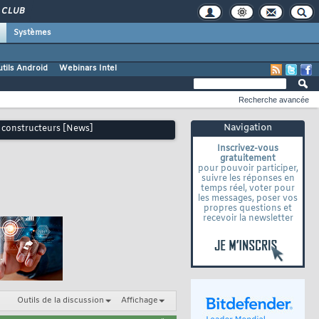
CLUB
Systèmes
tils Android
Webinars Intel
Recherche avancée
Navigation
x constructeurs [News]
Inscrivez-vous
gratuitement
pour pouvoir participer,
suivre les réponses en
temps réel, voter pour
les messages, poser vos
propres questions et
recevoir la newsletter
Outils de la discussion
Affichage