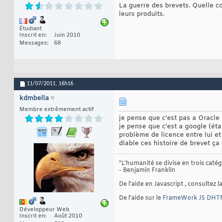
La guerre des brevets. Quelle co
leurs produits.
Étudiant
Inscrit en
Juin 2010
Messages
68
11/07/2011,
16h16
kdmbella
Membre extrêmement actif
je pense que c'est pas a Oracle 
je pense que c'est a google (ét
problème de licence entre lui et
diable ces histoire de brevet ç
"L'humanité se divise en trois caté
- Benjamin Franklin
De l'aide en Javascript , consultez l
De l'aide sur le
FrameWork JS DH
Développeur Web
Inscrit en
Août 2010