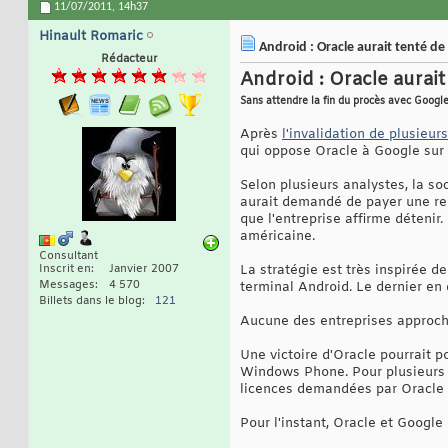
11/07/2011,
14h37
Hinault Romaric
Android : Oracle aurait tenté 
Rédacteur
Android : Oracle aura
Sans attendre la fin du procès avec Googl
Après
l'invalidation de plusieu
qui oppose Oracle à Google sur A
Selon plusieurs analystes, la so
aurait demandé de payer une red
que l'entreprise affirme détenir
américaine.
Consultant
Inscrit en
Janvier 2007
La stratégie est très inspirée 
Messages
4 570
terminal Android. Le dernier en
Billets dans le blog
121
Aucune des entreprises approch
Une victoire d'Oracle pourrait p
Windows Phone. Pour plusieurs a
licences demandées par Oracle 
Pour l'instant, Oracle et Google