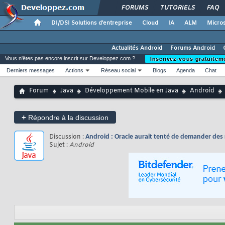
FORUMS
TUTORIELS
FAQ
DI/DSI Solutions d'entreprise
Cloud
IA
ALM
Micros
Actualités Android
Forums Android
Vous n'êtes pas encore inscrit sur Developpez.com ?
Inscrivez-vous gratuitem
Derniers messages
Actions
Réseau social
Blogs
Agenda
Chat
Forum
Java
Développement Mobile en Java
Android
+
Répondre à la discussion
Discussion :
Android : Oracle aurait tenté de demander de
Sujet :
Android