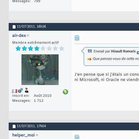
Messages
799
11/07/2011,
16h36
air-dex
Membre extrêmement actif
Envoyé par
Hinault Romaric
Que pensez-vous de cette nou
J'en pense que si j'étais un con
ni Microsoft, ni Oracle ne viend
Inscrit en
Août 2010
Messages
1 712
11/07/2011,
17h04
helper_moi