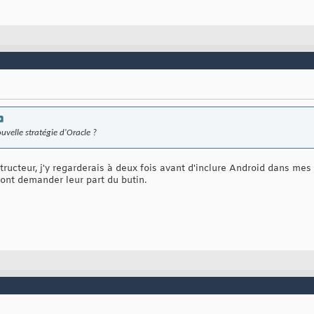
velle stratégie d'Oracle ?
structeur, j'y regarderais à deux fois avant d'inclure Android dans m
ront demander leur part du butin.