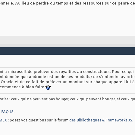
nnerie. Au lieu de perdre du temps et des ressources sur ce genre de 
ni a microsoft de prélever des royalties au constructeurs. Pour ce qui
ant donnée que androïde est un de ses produits) de s'entendre avec l
 Oracle et de ce fait de prélever un montant sur chaque appareil kit à
a commence à bien faire
gories : ceux qui ne peuvent pas bouger, ceux qui peuvent bouger, et ceux q
a
FAQ JS
.
TMLX
: posez vos questions sur le forum
des Bibliothèques & Frameworks JS
.