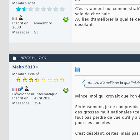
Membre actif
C'est vraiment nul comme stratégi
sale de chez sale...
Au lieu d'améliorer la qualité de 
Inscrit en
Novembre
désolant.
2008
Messages
53
11/07/2011,
17h09
Mako 5013
Membre éclairé
Au lieu d'améliorer la qualité de
Développeur informatique
Mince, moi qui croyait que l'on 
Inscrit en
Avril 2010
Messages
394
Sérieusement, je ne comprends 
des grosses multinationales (ce
faut pas perdre de vue qu'il y a 
pour ces sociétés.
C'est désolant, certes, mais pas