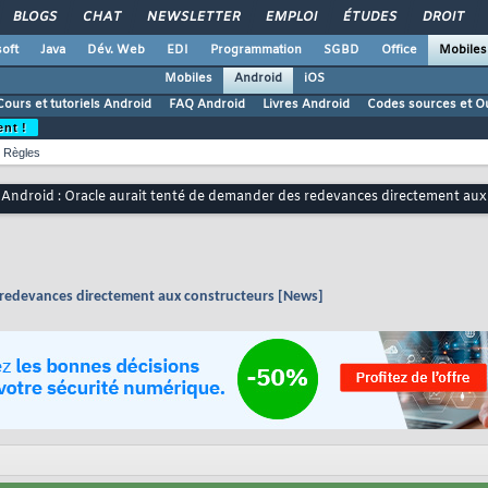
BLOGS
CHAT
NEWSLETTER
EMPLOI
ÉTUDES
DROIT
oft
Java
Dév. Web
EDI
Programmation
SGBD
Office
Mobiles
Mobiles
Android
iOS
Cours et tutoriels Android
FAQ Android
Livres Android
Codes sources et Ou
ent !
Règles
Android : Oracle aurait tenté de demander des redevances directement au
s redevances directement aux constructeurs [News]