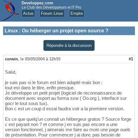
Developpez.com
Le Club des Développeurs et IT Pro
Actus
Forum Linux
Emploi
Linux
:
Ou héberger un projet open source ?
Répondre à la discussion
corwin
,
le 05/05/2004 à 12h55
#1
Salut,
je sais pas si le forum est bien adapté mais bon :
tout est dans le titre, enfin presque.
Je développe un petit projet (logiciel de reconnaissance de
document avec export au forma sxw ( Oo.org ), interfacé sur
gocr le tout sous tux).
Bon c est un coup d essai faudra voir a la premiere version.
Es ce que quelq'un connait un hébergeur gratos ? Source forge
c est payant non ? et comme j en suis pas encore a une
version fonctionnel, j aimerais me faire au moin une page oueb
de présentation. Pour commencer j ai donc pas besoin de