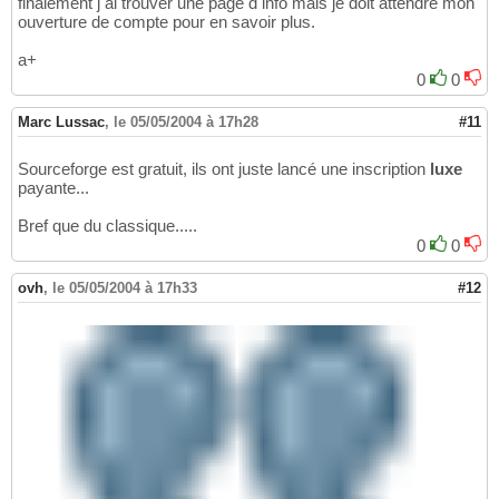
finalement j ai trouver une page d info mais je doit attendre mon
ouverture de compte pour en savoir plus.
a+
0
0
Marc Lussac
,
le 05/05/2004 à 17h28
#11
Sourceforge est gratuit, ils ont juste lancé une inscription
luxe
payante...
Bref que du classique.....
0
0
ovh
,
le 05/05/2004 à 17h33
#12