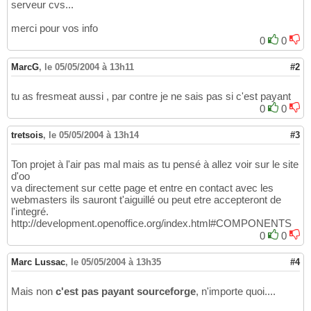
serveur cvs...
merci pour vos info
0
0
MarcG
,
le 05/05/2004 à 13h11
#2
tu as fresmeat aussi , par contre je ne sais pas si c'est payant
0
0
tretsois
,
le 05/05/2004 à 13h14
#3
Ton projet à l'air pas mal mais as tu pensé à allez voir sur le site
d'oo
va directement sur cette page et entre en contact avec les
webmasters ils sauront t'aiguillé ou peut etre accepteront de
l'integré.
http://development.openoffice.org/index.html#COMPONENTS
0
0
Marc Lussac
,
le 05/05/2004 à 13h35
#4
Mais non
c'est pas payant sourceforge
, n'importe quoi....