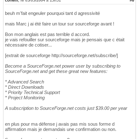
corwin
,
le 05/05/2004 à 15h51
#6
beuh m'fait engeuler pourquoi tant d agressivité
mais Marc j ai été faire un tour sur sourceforge avant !
Bon mon anglais est pas terrible d accord.
je vais refouiller sur sourceforge mais je pensais que c était
nécessaire de cotiser...
[extrait de sourceforge http://sourceforge.net/subscribe/]
Become a SourceForge.net power user by subscribing to
SourceForge.net and get these great new features:
* Advanced Search
* Direct Downloads
* Priority Technical Support
* Project Monitoring
A subscription to SourceForge.net costs just $39.00 per year
en plus pour ma défense j avais pas mis sous forme d
affirmation mais je demandais une confirmation ou non.