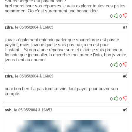
Source forge c est payant non ?
bref merci pour vos réponses je vais explorer toutes ces pistes
notamment Oo c'est suremment une bonne idée.
0
0
zdra
,
le 05/05/2004 à 16h05
#7
j'avais également entendu parler que sourceforge est passé
payant, mais j'avoue que je sais pas où ça en est pour
l'instant... Si qqn a une réponse sure et claire je suis prenneur...
fin note que jpeux aller la chercher moi meme l'info, bon jv voire,
jvous tient au courant
0
0
zdra
,
le 05/05/2004 à 16h09
#8
ouai bon ben il a pas tord corwin, faut payer pour ouvrir son
compte.
0
0
ovh
,
le 05/05/2004 à 16h53
#9