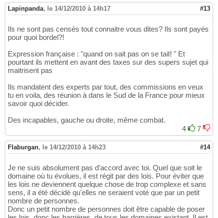
Lapinpanda
,
le 14/12/2010 à 14h17
#13
Ils ne sont pas censés tout connaitre vous dites? Ils sont payés
pour quoi bordel?!
Expression française : "quand on sait pas on se tait! " Et
pourtant ils mettent en avant des taxes sur des supers sujet qui
maitrisent pas
Ils mandatent des experts par tout, des commissions en veux
tu en voila, des réunion à dans le Sud de la France pour mieux
savoir quoi décider.
Des incapables, gauche ou droite, même combat.
4
7
Flaburgan
,
le 14/12/2010 à 14h23
#14
Je ne suis absolument pas d'accord avec toi. Quel que soit le
domaine où tu évolues, il est régit par des lois. Pour éviter que
les lois ne deviennent quelque chose de trop complexe et sans
sens, il a été décidé qu'elles ne seraient voté que par un petit
nombre de personnes.
Donc un petit nombre de personnes doit être capable de poser
les lois, donc les barrières, de tous les domaines existant. Il est