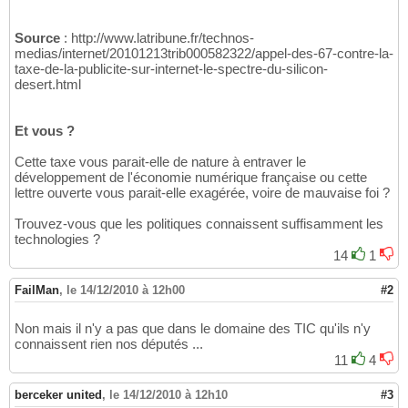
Source
: http://www.latribune.fr/technos-
medias/internet/20101213trib000582322/appel-des-67-contre-la-
taxe-de-la-publicite-sur-internet-le-spectre-du-silicon-
desert.html
Et vous ?
Cette taxe vous parait-elle de nature à entraver le
développement de l'économie numérique française ou cette
lettre ouverte vous parait-elle exagérée, voire de mauvaise foi ?
Trouvez-vous que les politiques connaissent suffisamment les
technologies ?
14
1
FailMan
,
le 14/12/2010 à 12h00
#2
Non mais il n'y a pas que dans le domaine des TIC qu'ils n'y
connaissent rien nos députés ...
11
4
berceker united
,
le 14/12/2010 à 12h10
#3