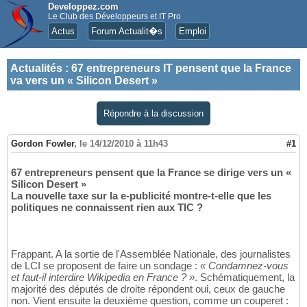
Developpez.com
Le Club des Développeurs et IT Pro
Actus
Forum Actualit�s
Emploi
Actualités
:
67 entrepreneurs IT pensent que la France
va vers un « Silicon Desert »
Répondre à la discussion
Gordon Fowler
,
le 14/12/2010 à 11h43
#1
67 entrepreneurs pensent que la France se dirige vers un «
Silicon Desert »
La nouvelle taxe sur la e-publicité montre-t-elle que les
politiques ne connaissent rien aux TIC ?
Frappant. A la sortie de l'Assemblée Nationale, des journalistes
de LCI se proposent de faire un sondage :
« Condamnez-vous
et faut-il interdire Wikipedia en France ? »
. Schématiquement, la
majorité des députés de droite répondent oui, ceux de gauche
non. Vient ensuite la deuxième question, comme un couperet :