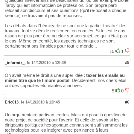
Quelques intervenants se détachaient du lot, par exemple Lionel
Tardy qui est informaticien de profession. Son propre parti
refusait son discours et ses questions (qu'il re-posait à chaque
séance) ne trouvaient pas de réponses.
Les débats dans l'hémicycle ne sont que la partie "théatre" des
travaux, tout se décide réellement en comités. Si tel est le cas,
raison de plus pour être au clair sur son sujet, ce qui n'était pas
le cas. Même en comité, les aspects techniques ne sont
certainement pas limpides pour tout le monde...
15
1
_informix_
,
le 14/12/2010 à 12h39
#5
On avait même le droit à une super idée :
taxer les emails au
même titre que le timbre postal
. Décidément, nos chers élus
ont des capacités étonnantes à innover.
9
0
Eric013
,
le 14/12/2010 à 12h45
#6
Un argumentaire partisan, certes. Mais qui pose la question de
notre projet de société pour l'avenir. Et celle de savoir si les
dirigeants politiques hexagonaux connaissent suffisamment les
technologies pour les intégrer avec pertinence à leurs