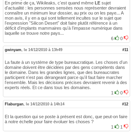
En prime de ça, Wikileaks, c'est quand même
LE
sujet
d'actualité : les personnes sensées nous représenter devraient
connaître un minimum leur dossier, au prix ou on les paye... A
mon avis, il y en a qui sont tellement incultes sur le sujet que
l'expression "Silicon Desert" doit faire plutôt référence à un
déficit d'implants mammaires qu'à l'impasse numérique dans
laquelle se trouve notre pays...
6
0
gwinyam
,
le 14/12/2010 à 13h49
#11
La faute à un système de type bureaucratique. Les choses d'un
domaine doivent être décidées par des gens compétents dans
le domaine. Dans les grandes lignes, que des bureaucrates
participent n'est pas dérangeant parce qu'il faut faire marcher
l'ensemble. Mais les décisions précises devraient revenir à des
experts réels. Et ce dans tous les domaines.
1
0
Flaburgan
,
le 14/12/2010 à 14h14
#12
Et la question qui se poste à présent est donc, que peut-on faire
à notre échelle pour faire évoluer les choses ?
1
1