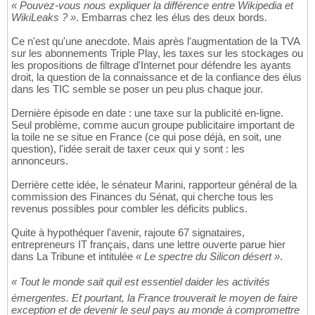
« Pouvez-vous nous expliquer la différence entre Wikipedia et
WikiLeaks ? »
. Embarras chez les élus des deux bords.
Ce n'est qu'une anecdote. Mais après l'augmentation de la TVA
sur les abonnements Triple Play, les taxes sur les stockages ou
les propositions de filtrage d'Internet pour défendre les ayants
droit, la question de la connaissance et de la confiance des élus
dans les TIC semble se poser un peu plus chaque jour.
Dernière épisode en date : une taxe sur la publicité en-ligne.
Seul problème, comme aucun groupe publicitaire important de
la toile ne se situe en France (ce qui pose déjà, en soit, une
question), l'idée serait de taxer ceux qui y sont : les
annonceurs.
Derrière cette idée, le sénateur Marini, rapporteur général de la
commission des Finances du Sénat, qui cherche tous les
revenus possibles pour combler les déficits publics.
Quite à hypothéquer l'avenir, rajoute 67 signataires,
entrepreneurs IT français, dans une lettre ouverte parue hier
dans La Tribune et intitulée
« Le spectre du Silicon désert »
.
« Tout le monde sait quil est essentiel daider les activités
émergentes. Et pourtant, la France trouverait le moyen de faire
exception et de devenir le seul pays au monde à compromettre