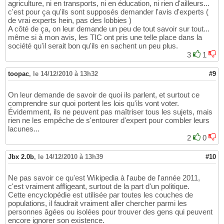
agriculture, ni en transports, ni en éducation, ni rien d'ailleurs...
c'est pour ça qu'ils sont supposés demander l'avis d'experts (
de vrai experts hein, pas des lobbies )
A côté de ça, on leur demande un peu de tout savoir sur tout...
même si à mon avis, les TIC ont pris une telle place dans la
société qu'il serait bon qu'ils en sachent un peu plus.
3
1
toopac
,
le 14/12/2010 à 13h32
#9
On leur demande de savoir de quoi ils parlent, et surtout ce
comprendre sur quoi portent les lois qu'ils vont voter.
Évidemment, ils ne peuvent pas maîtriser tous les sujets, mais
rien ne les empêche de s'entourer d'expert pour combler leurs
lacunes...
2
0
Jbx 2.0b
,
le 14/12/2010 à 13h39
#10
Ne pas savoir ce qu'est Wikipedia à l'aube de l'année 2011,
c'est vraiment affligeant, surtout de la part d'un politique.
Cette encyclopédie est utilisée par toutes les couches de
populations, il faudrait vraiment aller chercher parmi les
personnes âgées ou isolées pour trouver des gens qui peuvent
encore ignorer son existence.