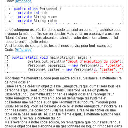
Code: [
Affichage
]
public
class
 Personnel 
{
1
private
int
 id;

2
private
 String name;

3
private
 String role;

4
public
 Personnel
(
int
 ident, String nom, String fonction
5
this
.setId
(
ident
)
;

6
Le développeur est très fier de ce code car seul un personnel autorisé peut
this
.setName
(
nom
)
;

7
invoquer la méthode lire sur un dossier. Mais voilà, un paparazzi à usurpé
this
.setRole
(
fonction
)
;

8
l'identité d'une infirmière absente et ainsi pu voler des informations qui lui
}
9
rapporteront une jolie prime.
public
void
 lire
(
Dossier dossier
)
{
10
Voici le code du scenario de test qui nous servira pour tout l'exercice :
	dossier.lire
(
this
)
;

11
Code: [
Affichage
]
}
12
// getter et setter
13
public
static
void
 main
(
String
[
]
 args
)
{
1
}
14
	System.out.println
(
"début d'execution du code"
)
;

2
15
	Personnel paparazzi = 
new
 Personnel
(
1
, 
"Joelle"
, 
"
3
public
class
 Dossier 
{
16
	Personnel carter = 
new
 Personnel
(
2
, 
"carter"
, 
"Med
4
private
int
 id;

17
	Dossier dossier = 
new
 Dossier
(
1
, 
"RockStar"
, 
"addi
5
private
 String nomPatient;

18
	paparazzi.lire
(
dossier
)
;

6
Modifions maintenant ce code pour mettre sous surveillance la méthode lire
private
 String maladie;

19
	carter.lire
(
dossier
)
*;

7
de notre dossier.
private
 String traitement;

20
	System.out.println
(
"fin d'execution du code"
)
8
L'idée sera de créer un objet (classe Enregistreur) qui journalisera tous les
public
 Dossier
(
int
 ident, String nom, String mal, Strin
21
}
9
personnels qui lisent un dossier. Nous utiliserons le Design pattern
this
.setId
(
ident
)
;

22
Observateur qui permettra d'abonner les objets dossier à l'enregistreur.
this
.setNomPatient
(
nom
)
;

23
Notre enregistreur sera mis en place au démarrage du système et
this
.setMaladie
(
mal
)
;

24
possèdera une méthode audit que l'administrateur pourra invoquer pour
this
.setTraitement
(
trait
)
;

25
visualiser le log. Pour les besoins de ce billet notre enregistreur stockera les
}
26
données dans une collection (List) mais dans la réalité un fichier ou une
// getter et setter
27
table de la base sera utilisé. Dans le même esprit, la méthode audit ne fera
public
void
 lire
(
Personnel pers
)
{
28
que lister à l'écran le contenu du log.
	System.out.println
(
this
.getNomPatient
(
)
 + 
" a été
29
Mais revenons à notre code source, on remarquera que pour s'assurer que
}
30
chaque objet dossier s'abonne à un gestionnaire de log, on l'imposera dans