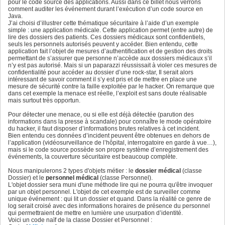
pour le code source des applications. Aussi dans ce billet nous verrons
comment auditer les événement durant l’exécution d’un code source en
Java.
J’ai choisi d’illustrer cette thématique sécuritaire à l’aide d’un exemple
simple : une application médicale. Cette application permet (entre autre) de
lire des dossiers des patients. Ces dossiers médicaux sont confidentiels,
seuls les personnels autorisés peuvent y accéder. Bien entendu, cette
application fait l’objet de mesures d’authentification et de gestion des droits
permettant de s’assurer que personne n’accède aux dossiers médicaux s’il
n’y est pas autorisé. Mais si un paparazzi réussissait à violer ces mesures de
confidentialité pour accéder au dossier d’une rock-star, Il serait alors
intéressant de savoir comment il s’y est pris et de mettre en place une
mesure de sécurité contre la faille exploitée par le hacker. On remarque que
dans cet exemple la menace est réelle, l’exploit est sans doute réalisable
mais surtout très opportun.
Pour détecter une menace, ou si elle est déjà détectée (parution des
informations dans la presse à scandale) pour connaître le mode opératoire
du hacker, il faut disposer d’informations brutes relatives à cet incident.
Bien entendu ces données d’incident peuvent être obtenues en dehors de
l’application (vidéosurveillance de l’hôpital, interrogatoire en garde à vue…),
mais si le code source possède son propre système d’enregistrement des
événements, la couverture sécuritaire est beaucoup complète.
Nous manipulerons 2 types d'objets métier : le
dossier médical
(classe
Dossier) et le
personnel médical
(classe Personnel).
L'objet dossier sera muni d'une méthode lire qui ne pourra qu'être invoquer
par un objet personnel. L'objet de cet exemple est de surveiller comme
unique événement : qui lit un dossier et quand. Dans la réalité ce genre de
log serait croisé avec des informations horaires de présence du personnel
qui permettraient de mettre en lumière une usurpation d’identité.
Voici un code naïf de la classe Dossier et Personnel :