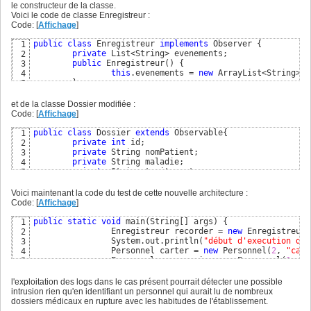
}
31
le constructeur de la classe.
Voici le code de classe Enregistreur :
Code: [
Affichage
]
public
class
 Enregistreur 
implements
 Observer 
{
1
private
 List<String> evenements;

2
public
 Enregistreur
(
)
{
3
this
.evenements = 
new
 ArrayList<String>
(
)
4
}
5
public
void
 update
(
Observable o, Object arg
)
{
6
if
(
o 
instanceof
 Dossier
)
7
et de la classe Dossier modifiée :
this
.evenements.add
(
"Dossier N° "
8
Code: [
Affichage
]
}
9
public
void
 audit
(
)
{
10
public
class
 Dossier 
extends
 Observable
{
1
		Iterator<String> it = 
this
.evenements.ite
11
private
int
 id;

2
while
(
it.hasNext
(
)
)
12
private
 String nomPatient;

3
			System.out.println
(
it.next
(
)
)
;

13
private
 String maladie;

4
}
14
private
 String traitement;

5
}
15
public
 Dossier
(
int
 ident, String nom, String mal,
6
this
.setId
(
ident
)
;

7
Voici maintenant la code du test de cette nouvelle architecture :
this
.setNomPatient
(
nom
)
;

8
Code: [
Affichage
]
this
.setMaladie
(
mal
)
;

9
this
.setTraitement
(
trait
)
;

10
public
static
void
 main
(
String
[
]
 args
)
{
1
this
.addObserver
(
o
)
;

11
		Enregistreur recorder = 
new
 Enregistreur
(
2
}
12
		System.out.println
(
"début d'execution du 
3
public
void
 lire
(
Personnel pers
)
{
13
		Personnel carter = 
new
 Personnel
(
2
, 
"cart
4
		System.out.println
(
this
.getNomPatient
(
)
 +
14
		Personnel paparazzi = 
new
 Personnel
(
1
, 
"J
5
		setChanged
(
)
;

15
		Dossier dossier = 
new
 Dossier
(
1
, 
"RockSta
6
		notifyObservers
(
pers
)
;

16
		paparazzi.lire
(
dossier
)
;

7
l'exploitation des logs dans le cas présent pourrait détecter une possible
}
17
		carter.lire
(
dossier
)
;

8
intrusion rien qu'en identifiant un personnel qui aurait lu de nombreux
// getter et setter
18
		System.out.println
(
"fin d'execution du co
9
dossiers médicaux en rupture avec les habitudes de l'établissement.
}
19
		recorder.audit
(
)
; 
// à l'initiative de l'
10