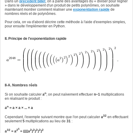
Dans un
précédent billet
, on a parlé des avantages du « diviser pour régner
» dans le développement d'un produit de petits polynômes, on souhaite
maintenant montrer comment réaliser une
exponentiation rapide
de
nombres réels et de polynômes.
Pour cela, on va d'abord décrire cette méthode à l'aide d'exemples simples,
pour ensuite l'implémenter en Python.
II. Principe de l'exponentiation rapide
II-A. Nombres réels
n
Si on souhaite calculer
a
, on peut naïvement effectuer
n−1
multiplications
en réalisant le produit :
n
a
= a × a × ... × a
32
Cependant, l'exemple suivant montre que l'on peut calculer
a
en effectuant
seulement
5
multiplications au lieu de
31
:
5
32
2
2
2
2
2
2
a
= a
= ((((a
)
)
)
)