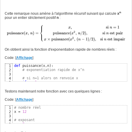
n
Cette remarque nous amène à l'algorithme récursif suivant qui calcule
x
pour un entier strictement positif
n
:
On obtient ainsi la fonction d'exponentiation rapide de nombres réels :
Code: [
Affichage
]
def
 puissance
(
x,n
)
:

1
# exponentiation rapide de x^n
2
3
# si n=1 alors on renvoie x
4
if
 n==
1
:

5
return
 x

6
else
: 
# sinon
7
Testons maintenant notre fonction avec ces quelques lignes :
# si n est pair
8
if
(
n % 
2
 == 
0
)
:

9
Code: [
Affichage
]
# appel récursif : puissance(x^2,n/2)
10
return
 puissance
(
x**
2
,n//
2
)
11
# nombre réel
1
else
: 
# sinon si n est impair
12
x = 
12
2
# appel récursif : x*puissance(x^2,(n-1)/2)
13
3
return
 x*puissance
(
x**
2
,n//
2
)
14
# exposant
4
n = 
8
5
6