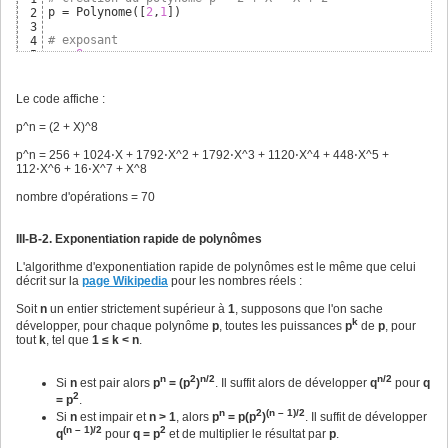
# copie de self avec un nombre d'opérations de mu
13
p = Polynome
(
[
2
,
1
]
)
2
        pol = Polynome
(
self.coefs
)
14
3
15
# exposant
4
for
 i 
in
 range
(
n-
1
)
: 
# on multiplie n fois poly p
16
n = 
8
5
            poly = poly*pol 
# équivalent à : poly = poly.
17
6
18
# exponentiation du polynôme
7
return
 poly 
# renvoie le polynôme résultat de l'o
19
pn = p**n

8
Le code affiche :
9
print
(
"p^n = ({0})^{1}"
.format
(
p,n
)
)
10
p^n = (2 + X)^8
print
(
)
11
12
p^n = 256 + 1024⋅X + 1792⋅X^2 + 1792⋅X^3 + 1120⋅X^4 + 448⋅X^5 +
print
(
"p^n = "
 + str
(
pn
)
)
13
112⋅X^6 + 16⋅X^7 + X^8
print
(
)
14
15
nombre d'opérations = 70
print
(
"nombre d'opérations = "
 + str
(
pn.nombre_operations
16
III-B-2. Exponentiation rapide de polynômes
L'algorithme d'exponentiation rapide de polynômes est le même que celui
décrit sur la
page Wikipedia
pour les nombres réels :
Soit
n
un entier strictement supérieur à
1
, supposons que l'on sache
k
développer, pour chaque polynôme
p
, toutes les puissances
p
de
p
, pour
tout
k
, tel que
1 ≤ k < n
.
n
2
n/2
n/2
Si
n
est pair alors
p
= (p
)
. Il suffit alors de développer
q
pour
q
2
= p
.
n
2
(n – 1)/2
Si
n
est impair et
n > 1
, alors
p
= p(p
)
. Il suffit de développer
(n – 1)/2
2
q
pour
q = p
et de multiplier le résultat par
p
.