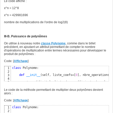
# exponentiation du polynôme
7
Le code affiche :
xn =  puissance
(
x,n
)
8
9
x^n = 12^8
print
(
"x^n = {0}^{1}"
.format
(
x,n
)
)
10
print
(
)
11
x^n = 429981696
12
print
(
"x^n = "
 + str
(
xn
)
)
13
nombre de multiplications de l'ordre de log2(8)
print
(
)
14
15
print
(
"nombre de multiplications de l'ordre de log2({0})"
16
III-B. Puissance de polynômes
On utilise à nouveau notre
classe Polynome
, comme dans le billet
précédent, en ajoutant un attribut permettant de compter le nombre
d'opérations de multiplication entre termes nécessaires pour développer le
produit de polynômes :
Code: [
Affichage
]
class
 Polynome:

1
2
def
__init__
(
self, liste_coefs=
[
0
]
, nbre_operations=
0
3
4
# on définit la liste des coefficients du polynôm
5
        self.coefs = liste_coefs

6
7
Le code de la méthode permettant de multiplier deux polynômes devient
# on initialise le nombre d'opérations de multipl
8
alors :
        self.nombre_operations = nbre_operations

9
10
Code: [
Affichage
]
# suppression si nécessaire des zéros en queue de
11
        self.reduire
(
)
12
class
 Polynome:

1
13
2