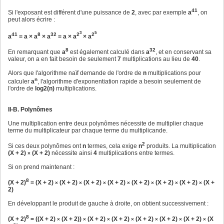
41
Si l'exposant est différent d'une puissance de
2
, avec par exemple
a
, on
peut alors écrire :
3
5
41
8
32
2
2
a
= a × a
× a
= a × a
× a
8
32
En remarquant que
a
est également calculé dans
a
, et en conservant sa
valeur, on a en fait besoin de seulement
7
multiplications au lieu de
40
.
Alors que l'algorithme naïf demande de l'ordre de
n
multiplications pour
n
calculer
a
, l'algorithme d'exponentiation rapide a besoin seulement de
l'ordre de
log2(n)
multiplications.
II-B. Polynômes
Une multiplication entre deux polynômes nécessite de multiplier chaque
terme du multiplicateur par chaque terme du multiplicande.
2
Si ces deux polynômes ont
n
termes, cela exige
n
produits. La multiplication
(X + 2)
(X + 2)
nécessite ainsi
4
multiplications entre termes.
×
Si on prend maintenant :
8
(X + 2)
= (X + 2)
(X + 2)
(X + 2)
(X + 2)
(X + 2)
(X + 2)
(X + 2)
(X +
×
×
×
×
×
×
×
2)
En développant le produit de gauche à droite, on obtient successivement :
8
(X + 2)
= ((X + 2)
(X + 2))
(X + 2)
(X + 2)
(X + 2)
(X + 2)
(X + 2)
(X
×
×
×
×
×
×
×