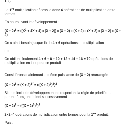
+ 2)
re
La
1
multiplication nécessite donc
4
opérations de multiplication entre
termes.
En poursuivant le développement :
8
2
(X + 2)
= ((X
+ 4X + 4)
(X + 2))
(X + 2)
(X + 2)
(X + 2)
(X + 2)
(X +
×
×
×
×
×
×
2)
On a ainsi besoin jusque là de
4 + 6
opérations de multiplication.
etc..
On obtient finalement
4 + 6 + 8 + 10 + 12 + 14 + 16 = 70
opérations de
multiplication en tout pour ce produit.
Considérons maintenant la même puissance de
(X + 2)
réarrangée :
3
8
2
2
2
2
(X + 2)
= (X + 2)
= (((X + 2)
)
)
Si on effectue le développement en respectant la règle de priorité des
parenthèses, on obtient successivement :
8
2
2
2
(X + 2)
= (((X + 2)
)
)
re
2×2=4
opérations de multiplication entre termes pour la
1
produit.
Puis :