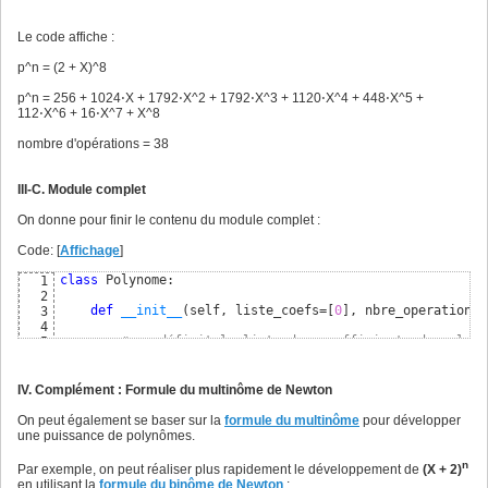
6
# exponentiation du polynôme
7
pn = puissance_polynome
(
p,n
)
8
Le code affiche :
9
print
(
"p^n = ({0})^{1}"
.format
(
p,n
)
)
10
p^n = (2 + X)^8
print
(
)
11
12
p^n = 256 + 1024⋅X + 1792⋅X^2 + 1792⋅X^3 + 1120⋅X^4 + 448⋅X^5 +
print
(
"p^n = "
 + str
(
pn
)
)
13
112⋅X^6 + 16⋅X^7 + X^8
print
(
)
14
15
nombre d'opérations = 38
print
(
"nombre d'opérations = "
 + str
(
pn.nombre_operations
16
III-C. Module complet
On donne pour finir le contenu du module complet :
Code: [
Affichage
]
class
 Polynome:

1
2
def
__init__
(
self, liste_coefs=
[
0
]
, nbre_operations=
3
4
# on définit la liste des coefficients du polynô
5
        self.coefs = liste_coefs

6
7
# on initialise le nombre d'opérations de multip
8
IV. Complément : Formule du multinôme de Newton
        self.nombre_operations = nbre_operations

9
10
On peut également se baser sur la
formule du multinôme
pour développer
# suppression si nécessaire des zéros en queue d
11
une puissance de polynômes.
        self.reduire
(
)
12
13
n
Par exemple, on peut réaliser plus rapidement le développement de
(X + 2)
def
 __str__
(
self
)
: 
# permet d'afficher le polynôme s
14
en utilisant la
formule du binôme de Newton
: