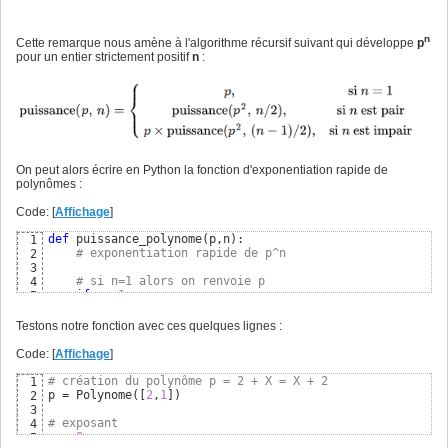
n
Cette remarque nous amène à l'algorithme récursif suivant qui développe
p
pour un entier strictement positif
n
:
On peut alors écrire en Python la fonction d'exponentiation rapide de
polynômes :
Code: [
Affichage
]
def
 puissance_polynome
(
p,n
)
:

1
# exponentiation rapide de p^n
2
3
# si n=1 alors on renvoie p
4
if
 n==
1
:

5
return
 p

6
else
: 
# sinon
7
Testons notre fonction avec ces quelques lignes :
# si n est pair
8
if
(
n % 
2
 == 
0
)
:

9
Code: [
Affichage
]
# appel récursif : puissance_polynome(p^2,n/2
10
return
 puissance_polynome
(
p**
2
,n//
2
)
11
# création du polynôme p = 2 + X = X + 2
1
else
: 
# sinon si n est impair
12
p = Polynome
(
[
2
,
1
]
)
2
# appel récursif : p*puissance_polynome(p^2,(
13
3
return
 p*puissance_polynome
(
p**
2
,n//
2
)
14
# exposant
4
n = 
8
5