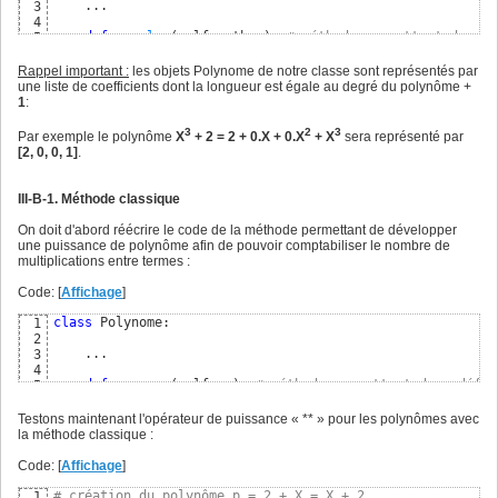
    ...
14
    ...    

3
4
def
__mul__
(
self, other
)
: 
# méthode permettant de red
5
6
# initialisation de la liste des coefficients qu'
7
Rappel important :
les objets Polynome de notre classe sont représentés par
        liste_coefs=
[
0
]
*
(
len
(
self.coefs
)
+len
(
other.coefs
)
8
une liste de coefficients dont la longueur est égale au degré du polynôme +
for
 i1 
in
 range
(
len
(
self.coefs
)
)
: 
# parcours des 
9
1
:
for
 i2 
in
 range
(
len
(
other.coefs
)
)
: 
# parcours
10
# multiplication des coefficients d'indic
11
3
2
3
Par exemple le polynôme
X
+ 2 = 2 + 0.X + 0.X
+ X
sera représenté par
                liste_coefs
[
i1+i2
]
 = liste_coefs
[
i1+i2
]
 +
12
[2, 0, 0, 1]
.
13
        poly = Polynome
(
liste_coefs
)
# création de l'obje
14
15
III-B-1. Méthode classique
# ajout du nombre d'opérations de multiplication 
16
        poly.compteur_operations = self.compteur_operatio
17
On doit d'abord réécrire le code de la méthode permettant de développer
18
une puissance de polynôme afin de pouvoir comptabiliser le nombre de
return
 poly 
# renvoie le polynôme résultat de la 
19
multiplications entre termes :
Code: [
Affichage
]
class
 Polynome:

1
2
    ...    

3
4
def
 __pow__
(
self, n
)
: 
# méthode permettant de redéfin
5
6
if
 n==
0
: 
# si n=0
7
Testons maintenant l'opérateur de puissance « ** » pour les polynômes avec
return
 Polynome
(
[
1
]
)
# on renvoie le polynôme
8
la méthode classique :
9
# copie de self initialisé avec le même nombre d'
10
Code: [
Affichage
]
        poly = Polynome
(
self.coefs, self.nombre_operation
11
12
# création du polynôme p = 2 + X = X + 2
1