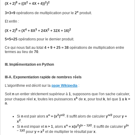
8
2
2
2
(X + 2)
= ((X
+ 4X + 4))
)
e
3×3=9
opérations de multiplication pour le
2
produit.
Et enfin :
8
4
3
2
2
(X + 2)
= (X
+ 8X
+ 24X
+ 32X + 16)
5×5=25
opérations pour le dernier produit.
Ce qui nous fait au total
4 + 9 + 25 = 38
opérations de multiplication entre
termes au lieu de
70
.
III. Implémentation en Python
III-A. Exponentiation rapide de nombres réels
L'algorithme est décrit sur la
page Wikipedia
:
Soit
n
un entier strictement supérieur à
1
, supposons que l'on sache calculer,
k
pour chaque réel
x
, toutes les puissances
x
de
x
, pour tout
k
, tel que
1 ≤ k <
n
.
n
2
n/2
n/2
Si
n
est pair alors
x
= (x
)
. Il suffit alors de calculer
y
pour
y =
2
x
.
n
2
(n – 1)/2
(n
Si
n
est impair et
n > 1
, alors
x
= x(x
)
. Il suffit de calculer
y
– 1)/2
2
pour
y = x
et de multiplier le résultat par
x
.