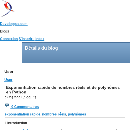
Developpez.com
Blogs
Connexion
S'inscrire
Index
Détails du blog
User
User
Exponentiation rapide de nombres réels et de polynômes
en Python
24/01/2024 à 09h47
0 Commentaires
exponentiation rapide
,
nombres réels
,
polynômes
I. Introduction