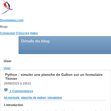
Developpez.com
Blogs
Connexion
S'inscrire
Index
Détails du blog
User
User
Python : simuler une planche de Galton sur un formulaire
Tkinter
26/06/2023 à 10h31
3 Commentaires
loi normale
,
planche de galton
,
simulation
I. Introduction