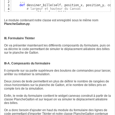
13
    ...

2
# dessine la planche de Galton avec nb_niveaux
14
def
 dessiner_bille
(
self, position_x, position_y, coul
3
        self.redessiner
(
)
15
# largeur et hauteur du Canvas
4
        w = self.winfo_width
(
)
5
        h = self.winfo_height
(
)
6
7
Le module contenant notre classe est enregistré sous le même nom
# valeurs mini et maxi sur le Canvas suivant x et
8
PlancheGalton.py
.
        min_x = -self.nb_niveaux-
1
; max_x = self.nb_nivea
9
        min_y = -
0.05
; max_y = self.nb_niveaux + self.hau
10
11
# fonction de conversion des x et des y par rappo
12
III. Formulaire Tkinter
        tx = 
lambda
 x: w * 
(
x - min_x
)
/
(
-min_x + max_x
)
13
        ty = 
lambda
 y: h * 
(
y - min_y
)
/
(
-min_y + max_y
)
14
On va présenter maintenant les différents composants du formulaire, puis on
15
va décrire le code permettant de simuler le déplacement aléatoire des billes
# l'écart entre 2 clous horizontaux sur la planch
16
sur le planche de Galton.
# la hauteur entre 2 niveaux/rangée de clous vaut
17
18
# valeurs des coordonnées x et y
19
III-A. Composants du formulaire
        x = position_x

20
        y = min_y + position_y + 
1.5
21
Il comporte sur sa partie supérieure des boutons de commandes pour lancer,
22
arrêter ou initialiser la simulation.
# écart entre 2 rangée de clous
23
        ecart_y = 
1
24
Deux zones de texte permettent en plus de définir le nombre de rangées de
25
clous horizontales sur la planche de Galton, et le nombre de billes pris en
# définition du rayon du cercle en fonction de l'
26
compte lors de la simulation.
        r = int
(
0.85
*
(
ty
(
ecart_y
)
)
/
2
)
27
28
Enfin, le reste du formulaire contient le widget canevas construit à partir de la
# trace le cercle de rayon r et centré sur le poi
29
classe PlancheGalton et sur lequel on va simuler le déplacement aléatoire
        self.creer_cercle
(
tx
(
x
)
, ty
(
y
)
, r, fill=couleur, 
30
des billes.
     ...
31
On a donc besoin d'ajouter en haut du module du formulaire des lignes de
code permettant d'importer Tkinter et notre classe PlancheGalton contenue