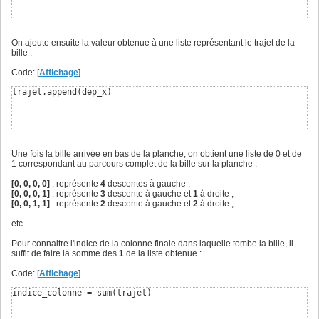
On ajoute ensuite la valeur obtenue à une liste représentant le trajet de la
bille :
Code: [
Affichage
]
trajet.append
(
dep_x
)
Une fois la bille arrivée en bas de la planche, on obtient une liste de 0 et de
1 correspondant au parcours complet de la bille sur la planche :
[0, 0, 0, 0]
: représente
4
descentes à gauche ;
[0, 0, 0, 1]
: représente
3
descente à gauche et
1
à droite ;
[0, 0, 1, 1]
: représente
2
descente à gauche et
2
à droite ;
etc..
Pour connaitre l'indice de la colonne finale dans laquelle tombe la bille, il
suffit de faire la somme des
1
de la liste obtenue :
Code: [
Affichage
]
indice_colonne = sum
(
trajet
)