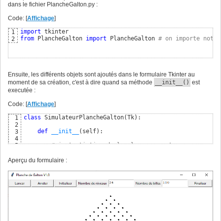
dans le fichier PlancheGalton.py :
Code: [
Affichage
]
import
1
from
 PlancheGalton 
import
 PlancheGalton 
# on importe notre
2
Ensuite, les différents objets sont ajoutés dans le formulaire Tkinter au
moment de sa création, c'est à dire quand sa méthode
__init__()
est
executée :
Code: [
Affichage
]
class
 SimulateurPlancheGalton
(
Tk
)
:

1
2
def
__init__
(
self
)
:

3
4
# instantiation de la classe parente
5
        Tk.
__init__
(
self
)
6
7
Aperçu du formulaire :
# conteneur vertical occupant tout le formulaire 
8
        verticalPane = PanedWindow
(
 self, orient=VERTICAL
9
10
# conteneur horizontal placé en haut du formulair
11
        horizontalPane = PanedWindow
(
 verticalPane, orien
12
13
# création des boutons de commande
14
        btnLancer=Button
(
 horizontalPane, text=
"Lancer"
, 
15