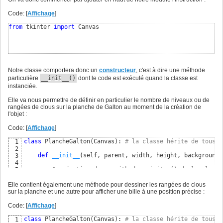
Code: [
Affichage
]
from
 tkinter 
import
 Canvas
Notre classe comportera donc un
constructeur
, c'est à dire une méthode
particulière
__init__()
dont le code est exécuté quand la classe est
instanciée.
Elle va nous permettre de définir en particulier le nombre de niveaux ou de
rangées de clous sur la planche de Galton au moment de la création de
l'objet :
Code: [
Affichage
]
class
 PlancheGalton
(
Canvas
)
: 
# la classe hérite de tous l
1
2
def
__init__
(
self, parent, width, height, background,
3
4
# exécution de ma méthode __init__() de la classe
5
        Canvas.
__init__
(
self, parent, width=width, height
6
7
Elle contient également une méthode pour dessiner les rangées de clous
# définit le nombre de rangées de clous ou de niv
8
sur la planche et une autre pour afficher une bille à une position précise :
        self.nb_niveaux = nb_niveaux

9
10
Code: [
Affichage
]
# définit la hauteur des colonnes du bas
11
        self.hauteur_colonnes = nb_niveaux

12
class
 PlancheGalton
(
Canvas
)
: 
# la classe hérite de tous l
1