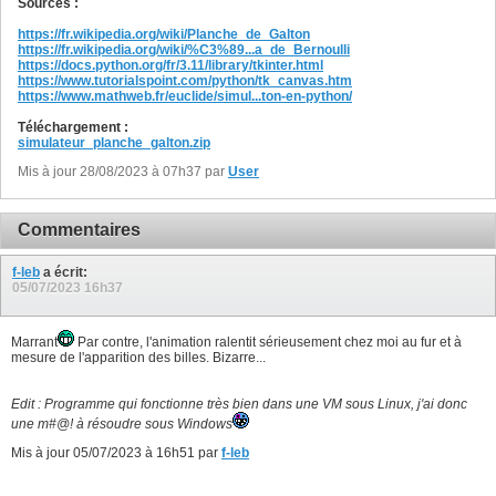
Sources :
https://fr.wikipedia.org/wiki/Planche_de_Galton
https://fr.wikipedia.org/wiki/%C3%89...a_de_Bernoulli
https://docs.python.org/fr/3.11/library/tkinter.html
https://www.tutorialspoint.com/python/tk_canvas.htm
https://www.mathweb.fr/euclide/simul...ton-en-python/
Téléchargement :
simulateur_planche_galton.zip
Mis à jour 28/08/2023 à 07h37 par
User
Commentaires
f-leb
a écrit:
05/07/2023
16h37
Marrant
Par contre, l'animation ralentit sérieusement chez moi au fur et à
mesure de l'apparition des billes. Bizarre...
Edit : Programme qui fonctionne très bien dans une VM sous Linux, j'ai donc
une m#@! à résoudre sous Windows
Mis à jour 05/07/2023 à 16h51 par
f-leb