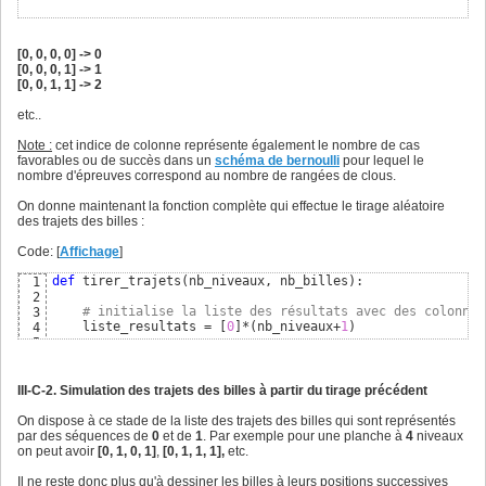
[0, 0, 0, 0] -> 0
[0, 0, 0, 1] -> 1
[0, 0, 1, 1] -> 2
etc..
Note :
cet indice de colonne représente également le nombre de cas
favorables ou de succès dans un
schéma de bernoulli
pour lequel le
nombre d'épreuves correspond au nombre de rangées de clous.
On donne maintenant la fonction complète qui effectue le tirage aléatoire
des trajets des billes :
Code: [
Affichage
]
def
 tirer_trajets
(
nb_niveaux, nb_billes
)
:

1
2
# initialise la liste des résultats avec des colonnes
3
    liste_resultats = 
[
0
]
*
(
nb_niveaux+
1
)
4
5
# initialise la liste des trajets des billes
6
    tirage_trajets=
[
]
7
8
III-C-2. Simulation des trajets des billes à partir du tirage précédent
# initialise le générateur aléatoire
9
    random.seed
(
)
10
On dispose à ce stade de la liste des trajets des billes qui sont représentés
11
par des séquences de
0
et de
1
. Par exemple pour une planche à
4
niveaux
# parcours des indices des billes : 0, 1, 2, .., nb_b
12
on peut avoir
[0, 1, 0, 1]
,
[0, 1, 1, 1],
etc.
for
 indice_bille 
in
 range
(
nb_billes
)
:

13
14
Il ne reste donc plus qu'à dessiner les billes à leurs positions successives