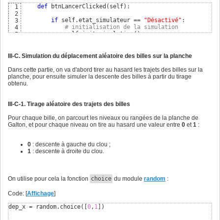
48
def
 btnLancerClicked
(
self
)
:

1
# ajout de l'objet au conteneur vertical
49
2
        verticalPane.add
(
 self.planche_galton 
)
50
if
 self.etat_simulateur == 
"Désactivé"
:

3
        verticalPane.pack
(
expand=
True
, fill=
'both'
)
51
# initialisation de la simulation
4
52
            self.init_simulation
(
)
5
# met à jour l'objet Canvas pour récupérer les bo
53
6
        self.planche_galton.update
(
)
54
# lancement de la simulation : état "Activé"
7
55
        self.etat_simulateur = 
"Activé"
8
        self.planche_galton.redessiner
(
)
56
III-C. Simulation du déplacement aléatoire des billes sur la planche
# exécute la méthode simuler() de l'objet
9
57
        self.simuler
(
)
10
# définition du titre du formulaire
58
Dans cette partie, on va d'abord tirer au hasard les trajets des billes sur la
11
        self.title
(
"Planche de Galton V1.0"
)
59
planche, pour ensuite simuler la descente des billes à partir du tirage
def
 btnArreterClicked
(
self
)
:

12
60
obtenu.
13
# saisie des valeurs par défaut dans les zones de
61
# arrêt de la simulation : état "Interrompu"
14
        self.txtNbNiveaux.insert
(
END,self.planche_galton.
62
        self.etat_simulateur = 
"Interrompu"
15
        self.txtNbBilles.insert
(
END,
100
)
63
III-C-1. Tirage aléatoire des trajets des billes
16
64
def
 btnInitClicked
(
self
)
:

17
# état du simulateur mis par défaut sur "Désactiv
65
Pour chaque bille, on parcourt les niveaux ou rangées de la planche de
18
        self.etat_simulateur = 
"Désactivé"
66
Galton, et pour chaque niveau on tire au hasard une valeur entre
0
et
1
:
# initialisation de la simulation : état "Désacti
19
        self.etat_simulateur = 
"Désactivé"
20
21
0
: descente à gauche du clou ;
# initialise les paramètres de la simulation et r
22
1
: descente à droite du clou.
        self.init_simulation
(
)
23
On utilise pour cela la fonction
choice
du module
random
:
Code: [
Affichage
]
dep_x = random.choice
(
[
0
,
1
]
)