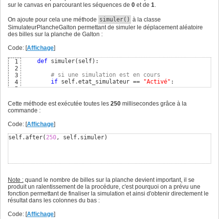
# initialisation de la liste représentant le traj
15
sur le canvas en parcourant les séquences de
0
et de
1
.
        trajet = 
[
]
16
17
On ajoute pour cela une méthode
simuler()
à la classe
# parcours des indices des niveaux : 0, 1, 2, ..,
18
SimulateurPlancheGalton permettant de simuler le déplacement aléatoire
for
 indice_niveau 
in
 range
(
nb_niveaux
)
:

19
des billes sur la planche de Galton :
20
# on tire au hasard une valeur entre 0 et 1 (
21
Code: [
Affichage
]
            dep_x = random.choice
(
[
0
,
1
]
)
22
23
def
 simuler
(
self
)
:

1
# ajout du choix au trajet
24
2
            trajet.append
(
dep_x
)
25
# si une simulation est en cours
3
26
if
 self.etat_simulateur == 
"Activé"
:

4
# ajout du trajet à la liste
27
5
        tirage_trajets.append
(
trajet
)
28
            en_cours = 
False
6
29
7
Cette méthode est exécutée toutes les
250
millisecondes grâce à la
# indice de la colonne finale égal à la somme des
30
# parcours des indices des billes
8
commande :
        indice_colonne = sum
(
trajet
)
31
for
 indice_bille 
in
 range
(
self.nb_billes
)
:

9
32
10
Code: [
Affichage
]
# incrémentation du nombre de billes dans la colo
33
# position actuelle ou prochaine position
11
        liste_resultats
[
indice_colonne
]
 += 
1
34
                position_x, position_y = self.positions_b
12
self.after
(
250
, self.simuler
)
35
13
# renvoi des listes obtenues
36
# si la bille est à cette position
14
return
(
tirage_trajets, liste_resultats
)
37
if
 self.tableau_etats
[
position_y
]
[
positio
15
16
                    position_suiv_x = position_x

17
18
Note :
quand le nombre de billes sur la planche devient important, il se
if
 position_y < self.planche_galton.n
19
produit un ralentissement de la procédure, c'est pourquoi on a prévu une
20
fonction permettant de finaliser la simulation et ainsi d'obtenir directement le
                        dep_x = self.tirage_trajets
[
indic
21
résultat dans les colonnes du bas :
22
if
 dep_x==
0
: 
# si le caractère de
23
Code: [
Affichage
]
                            position_suiv_x = position_x 
24