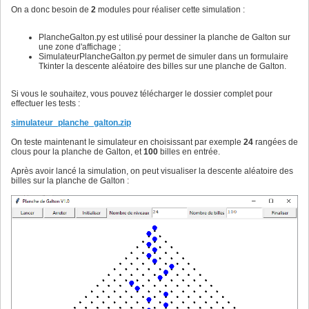
for
 position_y 
in
 range
(
position_min_y, posit
32
                    self.positions_billes
[
indice_bille
]
 =
On a donc besoin de
57
2
modules pour réaliser cette simulation :
# dessine la bille à la position de coord
33
58
                self.planche_galton.dessiner_bille
(
positi
34
                    self.planche_galton.dessiner_bille
(
po
59
35
PlancheGalton.py est utilisé pour dessiner la planche de Galton sur
60
# traçage de la courbe de Gauss
36
une zone d'affichage ;
# si au moins une bille est toujours en progr
61
# parcours des indices de colonne : 0, 1, 2, .., 
37
SimulateurPlancheGalton.py permet de simuler dans un formulaire
if
 en_cours:

62
for
 indice_colonne 
in
 range
(
nb_colonnes
)
:

38
Tkinter la descente aléatoire des billes sur une planche de Galton.
                self.after
(
250
, self.simuler
)
#
63
39
else
:

64
# traçage de la courbe sur l'intervalle [a, b
40
                self.etat_simulateur = 
"Désactivé"
65
            a = indice_colonne-
0.5
 ; b=indice_colonne+
1
-
0
41
Si vous le souhaitez, vous pouvez télécharger le dossier complet pour
                self.finaliser_simulation
(
)
# finalise la
66
42
effectuer les tests :
# pas de subdivision
43
            pas = 
(
b-a
)
/
40
44
simulateur_planche_galton.zip
45
# parcours des subdivisions de l'intervalle [
46
On teste maintenant le simulateur en choisissant par exemple
24
rangées de
for
 i 
in
 range
(
40
)
:

47
clous pour la planche de Galton, et
100
billes en entrée.
48
# calcul des coordonnées de x et y
49
Après avoir lancé la simulation, on peut visualiser la descente aléatoire des
                x = a + i*pas

50
billes sur la planche de Galton :
# valeur de y obtenue à l'aide de la fonc
51
                y = stats.norm.pdf
(
x, loc=m, scale=s
)
*sel
52
53
# positions correspondantes sur le Canvas
54
                position_x = 
2
*x - self.planche_galton.nb
55
                position_y = position_max_y - y

56
57
# dessine un point rouge de coordonnées (
58
                self.planche_galton.dessiner_point
(
positi
59