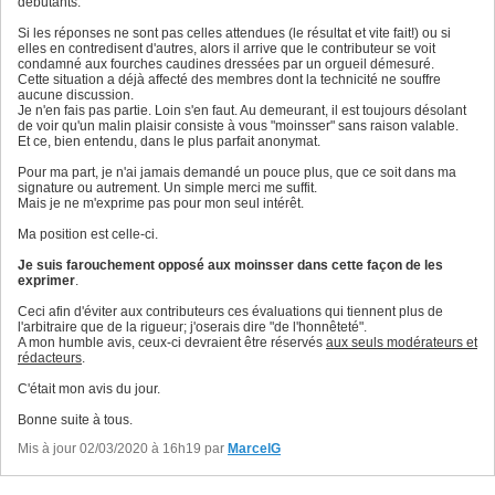
débutants.
Si les réponses ne sont pas celles attendues (le résultat et vite fait!) ou si
elles en contredisent d'autres, alors il arrive que le contributeur se voit
condamné aux fourches caudines dressées par un orgueil démesuré.
Cette situation a déjà affecté des membres dont la technicité ne souffre
aucune discussion.
Je n'en fais pas partie. Loin s'en faut. Au demeurant, il est toujours désolant
de voir qu'un malin plaisir consiste à vous "moinsser" sans raison valable.
Et ce, bien entendu, dans le plus parfait anonymat.
Pour ma part, je n'ai jamais demandé un pouce plus, que ce soit dans ma
signature ou autrement. Un simple merci me suffit.
Mais je ne m'exprime pas pour mon seul intérêt.
Ma position est celle-ci.
Je suis farouchement opposé aux moinsser dans cette façon de les
exprimer
.
Ceci afin d'éviter aux contributeurs ces évaluations qui tiennent plus de
l'arbitraire que de la rigueur; j'oserais dire "de l'honnêteté".
A mon humble avis, ceux-ci devraient être réservés
aux seuls modérateurs et
rédacteurs
.
C'était mon avis du jour.
Bonne suite à tous.
Mis à jour 02/03/2020 à 16h19 par
MarcelG