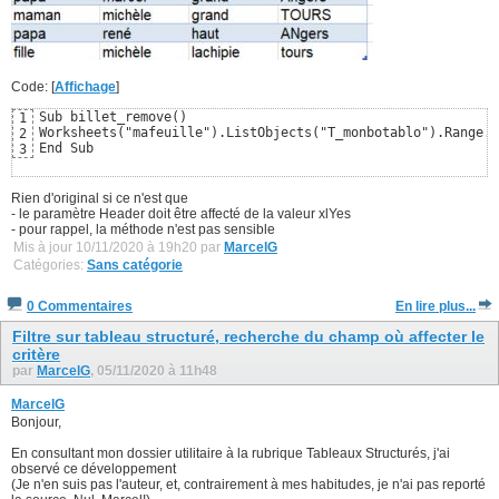
Code: [
Affichage
]
Sub billet_remove()

1
Worksheets("mafeuille").ListObjects("T_monbotablo").Range.R
2
End Sub
3
Rien d'original si ce n'est que
- le paramètre Header doit être affecté de la valeur xlYes
- pour rappel, la méthode n'est pas sensible
Mis à jour 10/11/2020 à 19h20 par
MarcelG
Catégories:
Sans catégorie
0 Commentaires
En lire plus...
Filtre sur tableau structuré, recherche du champ où affecter le
critère
par
MarcelG
, 05/11/2020 à 11h48
MarcelG
Bonjour,
En consultant mon dossier utilitaire à la rubrique Tableaux Structurés, j'ai
observé ce développement
(Je n'en suis pas l'auteur, et, contrairement à mes habitudes, je n'ai pas reporté