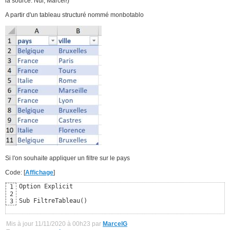
la source. Nul, Marcel!)
A partir d'un tableau structuré nommé monbotablo
Si l'on souhaite appliquer un filtre sur le pays
Code: [
Affichage
]
Option Explicit

1
2
Sub FiltreTableau()
3
Mis à jour 11/11/2020 à 00h23 par
MarcelG