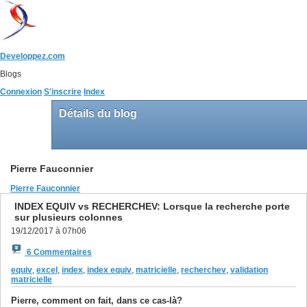
Developpez.com
Blogs
Connexion
S'inscrire
Index
Détails du blog
Pierre Fauconnier
Pierre Fauconnier
INDEX EQUIV vs RECHERCHEV: Lorsque la recherche porte
sur plusieurs colonnes
19/12/2017 à 07h06
6 Commentaires
equiv
,
excel
,
index
,
index equiv
,
matricielle
,
recherchev
,
validation
matricielle
Pierre, comment on fait, dans ce cas-là?