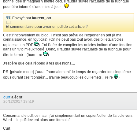
bonne idée d'imaginer y mettre ceci. Il faudra suivre l'actualité de la rubrique
pour être informé d'une mise à jour...
Envoyé par
laurent_ott
[...]
Et comment faire pour avoir un pdf de cet article ?
C'est l'inconvénient du blog. Il n'est pas prévu de l'exporter en pdf (à ma
connaissance, en tout cas). (On ne peut pas tout avoir, des billets/articles
rapides et un PDF
). J'ai l'idée de compiler les articles traitant d'une fonction
dans un tuto mieux ficelé. Donc, il faudra suivre l'actualité de la rubrique pour
être informé... (hum... re
)
J'espère que cela répond à tes questions....
P.S. [private mode]: j'aurai "normalement" le temps de regarder ton cinquième
opus durant ces "congés"... (j'aime beaucoup les guillemets... re re
)
curt
a écrit:
20/12/2017
18h19
Concernant le pdf, ce matin j'ai simplement fait un copier/coller de l'article vers
Word.... le pdf devient alors une formalité.
Curt