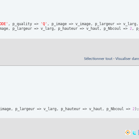
ODE'
, p_quality => 
'Q'
, p_image => v_image, p_largeur => v_larg,
mage, p_largeur => v_larg, p_hauteur => v_haut, p_Nbcoul => 
2
, p
Sélectionner tout
-
Visualiser dan
image, p_largeur => v_larg, p_hauteur => v_haut, p_Nbcoul => 
2
)