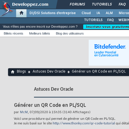
FORUMS
TUTORIELS
FAQ
DI/DSI Solutions d'entreprise
Cloud
IA
ALM
Micros
TUTORIELS
FAQ
WEBIN
Vous n'êtes pas encore inscrit sur Developpez.com ?
Inscrivez-vous gratuitem
Billets récents
Meilleurs billets
Blog des utilisateurs
Blogs
Astuces Dev Oracle
Générer un QR Code en PL/SQL
Astuces Dev Oracle
Générer un QR Code en PL/SQL
par
McM
, 07/09/2020 à 15h35 (3140 Affichages)
Voici une procédure qui permet de générer un QR Code en PL/SQL.
Je me suis basé sur le site
http://www.thonky.com/qr-code-tutorial
qui détai