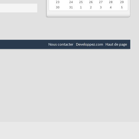
23
24
25
26
27
28
29
30
31
1
2
3
4
5
Nous contacter
Developpez.com
Haut de page