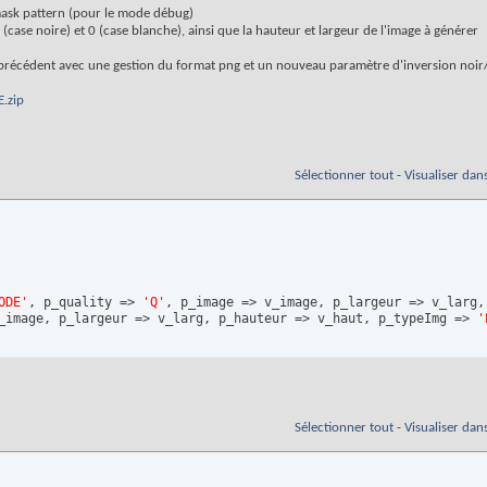
n mask pattern (pour le mode débug)
(case noire) et 0 (case blanche), ainsi que la hauteur et largeur de l'image à générer
précédent avec une gestion du format png et un nouveau paramètre d'inversion noir
.zip
Sélectionner tout
-
Visualiser dan
ODE'
, p_quality => 
'Q'
, p_image => v_image, p_largeur => v_larg,
_image, p_largeur => v_larg, p_hauteur => v_haut, p_typeImg => 
'
Sélectionner tout
-
Visualiser dan