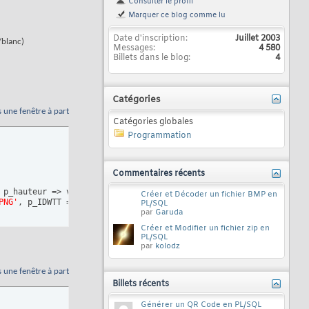
Consulter le profil
Marquer ce blog comme lu
Date d'inscription
Juillet 2003
/blanc)
Messages
4 580
Billets dans le blog
4
Catégories
s une fenêtre à part
Catégories globales
Programmation
Commentaires récents
 p_hauteur => v_haut
)
;

Créer et Décoder un fichier BMP en
PNG'
, p_IDWTT => 
151
, p_Nbcoul => 
2
, p_negatif => 
'O'
)
PL/SQL
par
Garuda
Créer et Modifier un fichier zip en
PL/SQL
par
kolodz
s une fenêtre à part
Billets récents
Générer un QR Code en PL/SQL