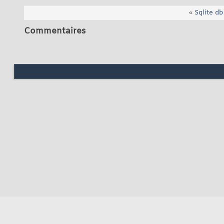
«
Sqlite d
Commentaires