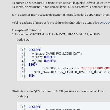
En entrée de procédure : Le texte, et en option, la qualité (défaut Q), et u
En sortie, on retourne un tableau de ligne (4000 caractères) contenant les 1 
Je me base sur mon package de gestion d'image (amélioré depuis mon blog 
Voici le package d'image et la procédure de génération de QRCode :
QRCODE
Exemples d'utilisation :
Création d'un QRCODE dans la table WTT_UPLOAD (id=151) en PNG
Code SQL :
DECLARE
1
  v_image IMAGE_PKG.LIGNE_DATA;

2
  v_larg 
NUMBER
;

3
  v_haut 
NUMBER
4
BEGIN
5
 	P_QRCODE 
(
p_chaine => 
'CECI EST MON QRC
6
  IMAGE_PKG.CREATION_FICHIER_IMAGE 
(
p_data => v
7
END
;
8
Génération d'un QRCode dans un BLOB (en inversant le noir et le blanc)
Code SQL :
DECLARE
1