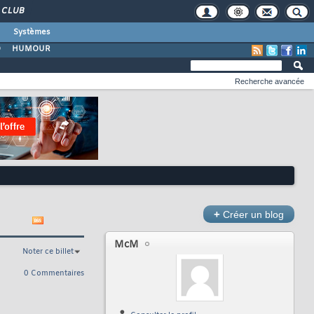
CLUB
Systèmes
O
HUMOUR
Recherche avancée
+
Créer un blog
McM
Noter ce billet
0 Commentaires