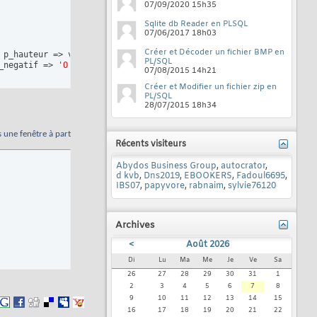
07/09/2020
15h35
Sqlite db Reader en PLSQL
07/06/2017
18h03
Créer et Décoder un fichier BMP en
 p_hauteur => v_haut
)
;

PL/SQL
_negatif => 
'O'
)
07/08/2015
14h21
Créer et Modifier un fichier zip en
PL/SQL
28/07/2015
18h34
s une fenêtre à part
Récents visiteurs
Abydos Business Group
,
autocrator
,
d kvb
,
Dns2019
,
EBOOKERS
,
Fadoul6695
,
IBS07
,
papyvore
,
rabnaim
,
sylvie76120
Archives
<
Août 2026
Di
Lu
Ma
Me
Je
Ve
Sa
26
27
28
29
30
31
1
2
3
4
5
6
7
8
9
10
11
12
13
14
15
16
17
18
19
20
21
22