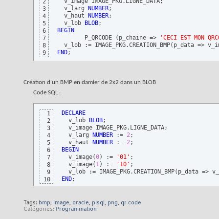
  v_image IMAGE_PKG.LIGNE_DATA;

2
  v_larg 
NUMBER
;

3
  v_haut 
NUMBER
;

4
  v_lob 
BLOB
5
BEGIN
6
 	P_QRCODE 
(
p_chaine => 
'CECI EST MON QRC
7
  v_lob := IMAGE_PKG.CREATION_BMP
(
p_data => v_i
8
END
;
9
Création d'un BMP en damier de 2x2 dans un BLOB
Code SQL :
DECLARE
1
  v_lob 
BLOB
;

2
  v_image IMAGE_PKG.LIGNE_DATA;

3
  v_larg 
NUMBER
 := 
2
;

4
  v_haut 
NUMBER
 := 
2
5
BEGIN
6
  v_image
(
0
)
 := 
'01'
;

7
  v_image
(
1
)
 := 
'10'
;

8
  v_lob := IMAGE_PKG.CREATION_BMP
(
p_data => v_
9
END
;
10
Tags:
bmp
,
image
,
oracle
,
plsql
,
png
,
qr code
Catégories
Programmation