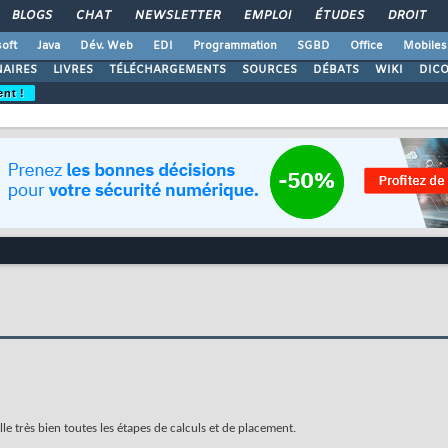
BLOGS
CHAT
NEWSLETTER
EMPLOI
ÉTUDES
DROIT
oft
Java
Dév. Web
EDI
Programmation
SGBD
Office
Mobiles
AIRES
LIVRES
TÉLÉCHARGEMENTS
SOURCES
DÉBATS
WIKI
DIC
ent !
lle très bien toutes les étapes de calculs et de placement.