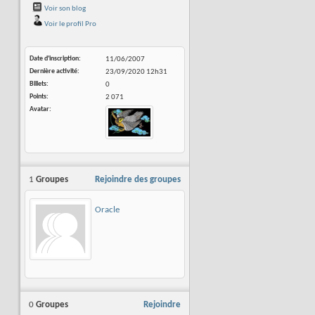
Voir son blog
Voir le profil Pro
Date d'inscription
11/06/2007
Dernière activité
23/09/2020
12h31
Billets
0
Points
2 071
Avatar
1
Groupes
Rejoindre des groupes
Oracle
0
Groupes
Rejoindre