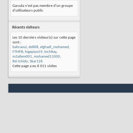
Garuda n'est pas membre d'un groupe
d'utilisateurs public
Récents visiteurs
Les 10 derniers visiteur(s) sur cette page
sont :
bahraoui
,
dell68
,
elghadi_mohamed
,
FTMFB
,
higepiyo59
,
InchRay
,
m3allem001
,
mohamed11000
,
Rei Ichido
,
Skar126
Cette page a eu
6 011
visites