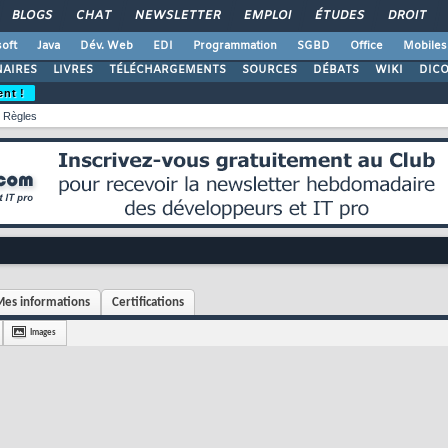
BLOGS
CHAT
NEWSLETTER
EMPLOI
ÉTUDES
DROIT
oft
Java
Dév. Web
EDI
Programmation
SGBD
Office
Mobiles
AIRES
LIVRES
TÉLÉCHARGEMENTS
SOURCES
DÉBATS
WIKI
DIC
ent !
Règles
es informations
Certifications
Images