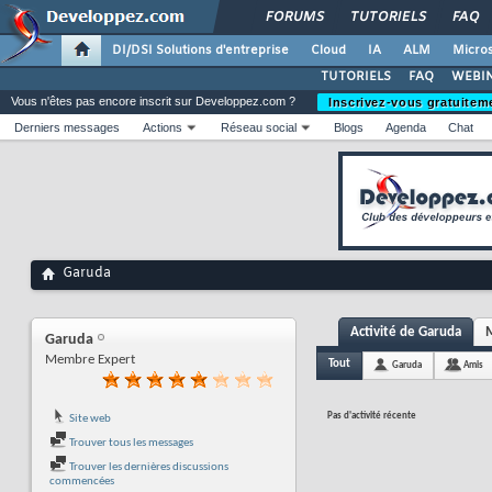
FORUMS
TUTORIELS
FAQ
DI/DSI Solutions d'entreprise
Cloud
IA
ALM
Micros
TUTORIELS
FAQ
WEBIN
Vous n'êtes pas encore inscrit sur Developpez.com ?
Inscrivez-vous gratuitem
Derniers messages
Actions
Réseau social
Blogs
Agenda
Chat
Garuda
Activité de Garuda
M
Garuda
Membre Expert
Tout
Garuda
Amis
Pas d'activité récente
Site web
Trouver tous les messages
Trouver les dernières discussions
commencées