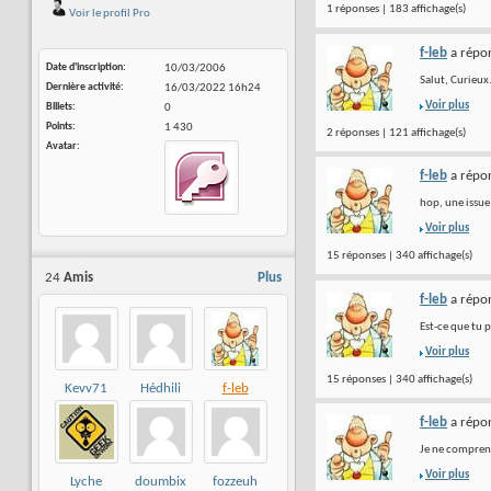
1 réponses | 183 affichage(s)
Voir le profil Pro
f-leb
a répon
Date d'inscription
10/03/2006
Salut, Curieux
Dernière activité
16/03/2022
16h24
Voir plus
Billets
0
Points
1 430
2 réponses | 121 affichage(s)
Avatar
f-leb
a répon
hop, une issu
Voir plus
15 réponses | 340 affichage(s)
24
Amis
Plus
f-leb
a répon
Est-ce que tu 
Voir plus
15 réponses | 340 affichage(s)
Kevv71
Hédhili
f-leb
Jaïdane
f-leb
a répon
Je ne comprends
Voir plus
Lyche
doumbix
fozzeuh