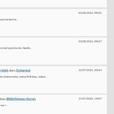
03/08/2026,
00h35
nt de faire le...
03/08/2026,
00h27
e mal le protocole. Quelle...
iciels
dans
Embarqué
22/07/2026,
20h54
uto (même taille, même PCB bleu, même...
dans
Bibliothèques tierces
21/07/2026,
14h07
 np =...