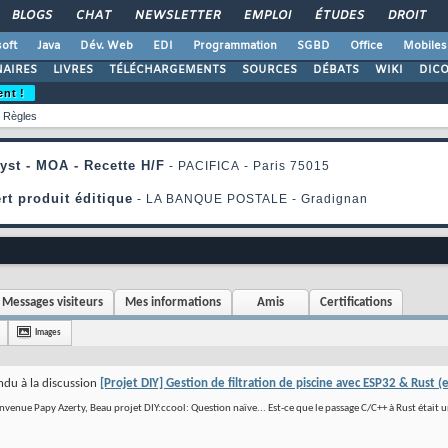
BLOGS
CHAT
NEWSLETTER
EMPLOI
ÉTUDES
DROIT
oft
Java
Dév. Web
EDI
Programmation
SGBD
Office
Mobiles
AIRES
LIVRES
TÉLÉCHARGEMENTS
SOURCES
DÉBATS
WIKI
DIC
ent !
Règles
Messages visiteurs
Mes informations
Amis
Certifications
Images
du à la discussion
[Projet DIY] Gestion de filtration de piscine avec ESP32 & Rust (e
envenue Papy Azerty, Beau projet DIY:ccool: Question naïve... Est-ce que le passage C/C++ à Rust était 