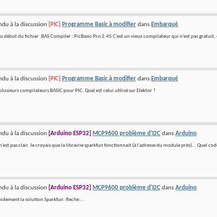
du à la discussion
[PIC]
Programme Basic à modifier
dans
Embarqué
u début du fichier .BAS Compiler : PicBasic Pro 2.45 C'est un vieux compilateur qui n'est pas gratuit, e
du à la discussion
[PIC]
Programme Basic à modifier
dans
Embarqué
 plusieurs compilateurs BASIC pour PIC. Quel est celui utilisé sur Elektor ?
du à la discussion
[Arduino ESP32]
MCP9600 problème d'I2C
dans
Arduino
 n'est pas clair. Je croyais que la librairie sparkfun fonctionnait (à l'adresse du module près)... Quel co
du à la discussion
[Arduino ESP32]
MCP9600 problème d'I2C
dans
Arduino
pidement la solution Sparkfun :fleche:...