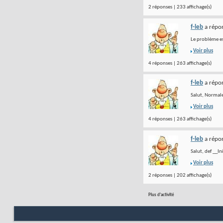
2 réponses | 233 affichage(s)
f-leb
a répon
Le problème es
Voir plus
4 réponses | 263 affichage(s)
f-leb
a répon
Salut, Normale
Voir plus
4 réponses | 263 affichage(s)
f-leb
a répon
Salut, def __In
Voir plus
2 réponses | 202 affichage(s)
Plus d'activité