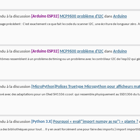
du à la discussion
[Arduino ESP32]
MCP9600 problème d'I2C
dans
Arduino
ge précédent : C'est exactement ce que fait le code du scanner I2C, une écriture de longueur zéro. Ava
du à la discussion
[Arduino ESP32]
MCP9600 problème d'I2C
dans
Arduino
ptômes ressemblent à un problème de timing ou un problème avec le contrôleur I2C de l'esp32 qui gèr
du à la discussion
[MicroPython]Polices Truetype Micropython pour afficheurs matr
ouvé avec des adaptations pour un Oled SH1106:ccool: qui ressemble physiquement au SSD1306 du t
du à la discussion
[Python 3.X]
Pourquoi « eval("import numpy as np") » plante ?
 a des bibliothèques pour tout... Il y en avait forcément une pour faire des imports:) import importlib