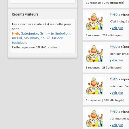
15 réponses | 340 affichage(s)
f-leb
a répon
Récents visiteurs
C'est indiqué a
Les 9 derniers visiteur(s) sur cette page
Voir plus
sont :
f-leb
,
Gatesjunior
,
Gshin-rje
,
jimbolion
,
5 réponses | 252 affichage(s)
mcaiki
,
Mouskozy
,
no. 26
,
taz devil
,
touixlogic
f-leb
a répon
Cette page a eu
10 841
visites
bonjour, il y a
Voir plus
5 réponses | 252 affichage(s)
f-leb
a répon
suivi d'un : Ce
Voir plus
15 réponses | 340 affichage(s)
f-leb
a répon
J'ai regardé ra
Voir plus