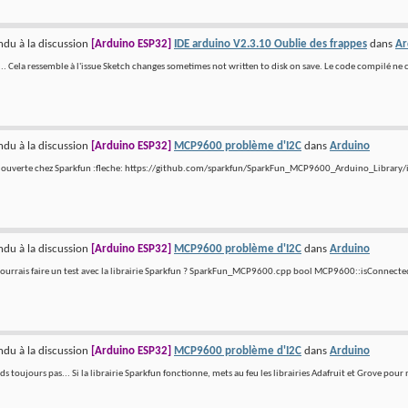
du à la discussion
[Arduino ESP32]
IDE arduino V2.3.10 Oublie des frappes
dans
Ar
... Cela ressemble à l'issue Sketch changes sometimes not written to disk on save. Le code compilé ne 
du à la discussion
[Arduino ESP32]
MCP9600 problème d'I2C
dans
Arduino
e ouverte chez Sparkfun :fleche: https://github.com/sparkfun/SparkFun_MCP9600_Arduino_Library/is
du à la discussion
[Arduino ESP32]
MCP9600 problème d'I2C
dans
Arduino
pourrais faire un test avec la librairie Sparkfun ? SparkFun_MCP9600.cpp bool MCP9600::isConnected()
du à la discussion
[Arduino ESP32]
MCP9600 problème d'I2C
dans
Arduino
 toujours pas... Si la librairie Sparkfun fonctionne, mets au feu les librairies Adafruit et Grove pour 