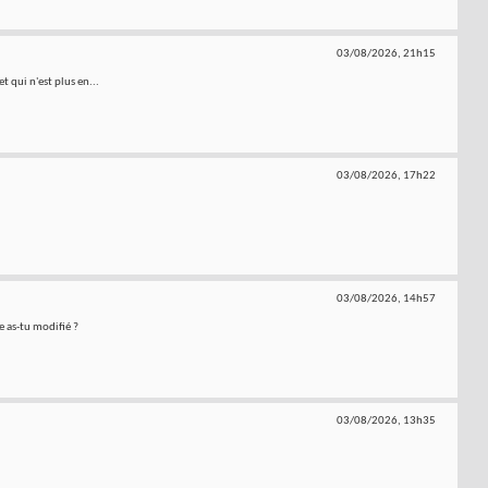
03/08/2026,
21h15
t qui n'est plus en...
03/08/2026,
17h22
03/08/2026,
14h57
de as-tu modifié ?
03/08/2026,
13h35