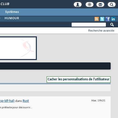
CLUB
Systèmes
O
HUMOUR
Recherche avancée
sp-idf-hal)
dans
Rust
Hier,
19h31
un prétexte pour découvrir...