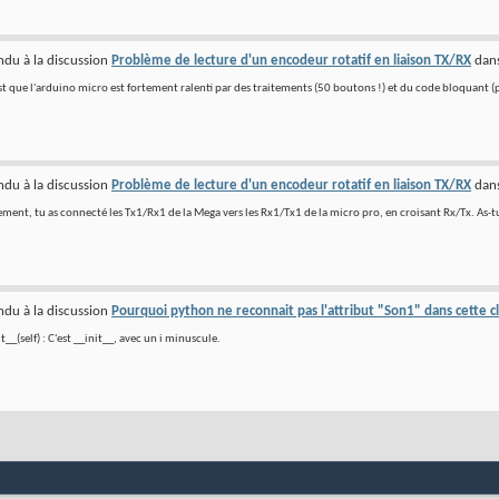
du à la discussion
Problème de lecture d'un encodeur rotatif en liaison TX/RX
dan
t que l'arduino micro est fortement ralenti par des traitements (50 boutons !) et du code bloquant (pr
du à la discussion
Problème de lecture d'un encodeur rotatif en liaison TX/RX
dan
ment, tu as connecté les Tx1/Rx1 de la Mega vers les Rx1/Tx1 de la micro pro, en croisant Rx/Tx. As-tu 
du à la discussion
Pourquoi python ne reconnait pas l'attribut "Son1" dans cette c
it__(self) : C'est __init__, avec un i minuscule.