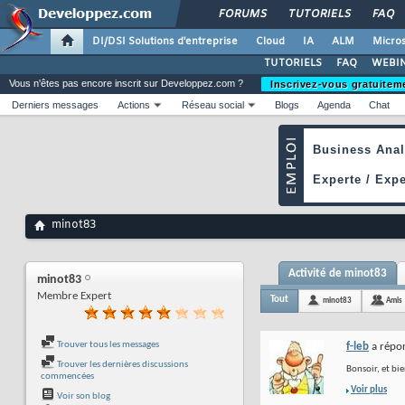
FORUMS
TUTORIELS
FAQ
DI/DSI Solutions d'entreprise
Cloud
IA
ALM
Micros
TUTORIELS
FAQ
WEBIN
Vous n'êtes pas encore inscrit sur Developpez.com ?
Inscrivez-vous gratuitem
Derniers messages
Actions
Réseau social
Blogs
Agenda
Chat
minot83
Activité de minot83
minot83
Membre Expert
Tout
minot83
Amis
Trouver tous les messages
f-leb
a répon
Trouver les dernières discussions
Bonsoir, et bi
commencées
Voir plus
Voir son blog