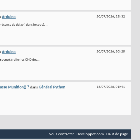
s
Arduino
20/07/2026,
22h32
ésence de delay() dans le code). ...
s
Arduino
20/07/2026,
20h25
pensé à relier les GND des...
lasse Munition() ?
dans
Général Python
16/07/2026,
01h41
Nous contacter
Developpez.com
Haut de page