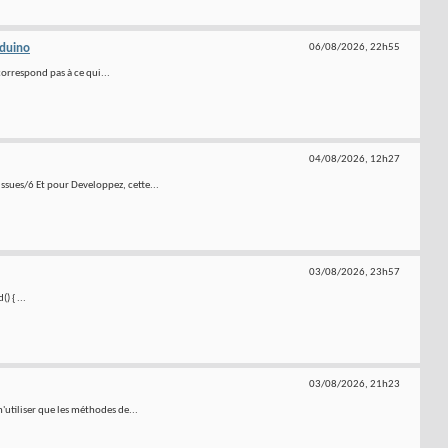
duino
06/08/2026,
22h55
correspond pas à ce qui...
04/08/2026,
12h27
sues/6 Et pour Developpez, cette...
03/08/2026,
23h57
 { ...
03/08/2026,
21h23
n'utiliser que les méthodes de...