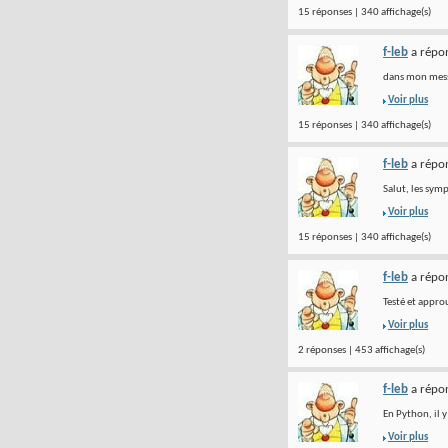
15 réponses | 340 affichage(s)
f-leb
a répon
dans mon messa
Voir plus
15 réponses | 340 affichage(s)
f-leb
a répon
Salut, les sym
Voir plus
15 réponses | 340 affichage(s)
f-leb
a répon
Testé et appr
Voir plus
2 réponses | 453 affichage(s)
f-leb
a répon
En Python, il y
Voir plus