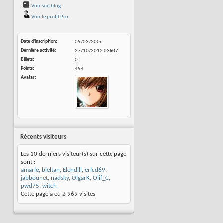
Voir son blog
Voir le profil Pro
Date d'inscription
09/03/2006
Dernière activité
27/10/2012
03h07
Billets
0
Points
494
Avatar
Récents visiteurs
Les 10 derniers visiteur(s) sur cette page
sont :
amarie
,
bieltan
,
Elendill
,
ericd69
,
jabbounet
,
nadsky
,
OlgarK
,
Olif_C
,
pwd75
,
witch
Cette page a eu
2 969
visites