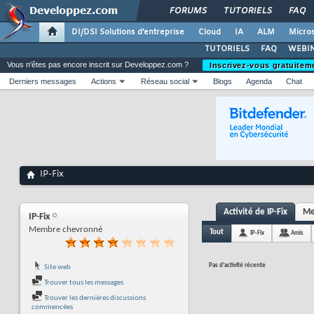
FORUMS
TUTORIELS
FAQ
DI/DSI Solutions d'entreprise
Cloud
IA
ALM
Micros
TUTORIELS
FAQ
WEBIN
Vous n'êtes pas encore inscrit sur Developpez.com ?
Inscrivez-vous gratuitem
Derniers messages
Actions
Réseau social
Blogs
Agenda
Chat
IP-Fix
Activité de IP-Fix
Me
IP-Fix
Membre chevronné
Tout
IP-Fix
Amis
Pas d'activité récente
Site web
Trouver tous les messages
Trouver les dernières discussions
commencées