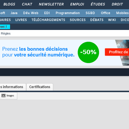
BLOGS
CHAT
NEWSLETTER
EMPLOI
ÉTUDES
DROIT
oft
Java
Dév. Web
EDI
Programmation
SGBD
Office
Mobiles
AIRES
LIVRES
TÉLÉCHARGEMENTS
SOURCES
DÉBATS
WIKI
DIC
ent !
Règles
s informations
Certifications
Images