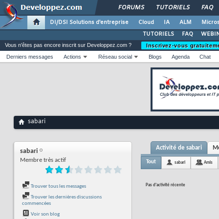
FORUMS
TUTORIELS
FAQ
DI/DSI Solutions d'entreprise
Cloud
IA
ALM
Micros
TUTORIELS
FAQ
WEBIN
Vous n'êtes pas encore inscrit sur Developpez.com ?
Inscrivez-vous gratuitem
Derniers messages
Actions
Réseau social
Blogs
Agenda
Chat
sabari
Activité de sabari
Me
sabari
Membre très actif
Tout
sabari
Amis
Pas d'activité récente
Trouver tous les messages
Trouver les dernières discussions
commencées
Voir son blog