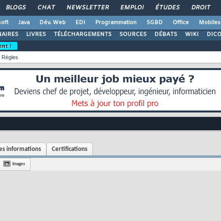
BLOGS
CHAT
NEWSLETTER
EMPLOI
ÉTUDES
DROIT
oft
Java
Dév. Web
EDI
Programmation
SGBD
Office
Mobiles
AIRES
LIVRES
TÉLÉCHARGEMENTS
SOURCES
DÉBATS
WIKI
DIC
ent !
Règles
s informations
Certifications
Images