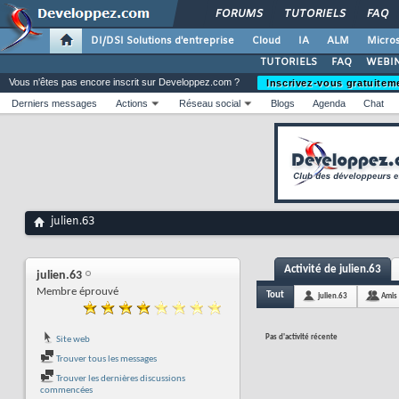
FORUMS
TUTORIELS
FAQ
DI/DSI Solutions d'entreprise
Cloud
IA
ALM
Micros
TUTORIELS
FAQ
WEBIN
Vous n'êtes pas encore inscrit sur Developpez.com ?
Inscrivez-vous gratuitem
Derniers messages
Actions
Réseau social
Blogs
Agenda
Chat
julien.63
Activité de julien.63
julien.63
Membre éprouvé
Tout
julien.63
Amis
Pas d'activité récente
Site web
Trouver tous les messages
Trouver les dernières discussions
commencées