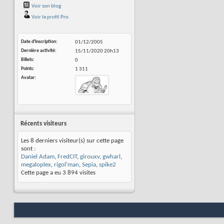
Voir son blog
Voir le profil Pro
Date d'inscription
01/12/2005
Dernière activité
15/11/2020
20h13
Billets
0
Points
1 311
Avatar
Récents visiteurs
Les 8 derniers visiteur(s) sur cette page
sont :
Daniel Adam
,
FredCIT
,
girouxv
,
gwharl
,
megaloplex
,
rigol'man
,
Sepia
,
spike2
Cette page a eu
3 894
visites