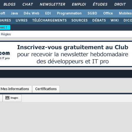
BLOGS
CHAT
NEWSLETTER
EMPLOI
ÉTUDES
DROIT
oft
Java
Dév. Web
EDI
Programmation
SGBD
Office
Mobiles
AIRES
LIVRES
TÉLÉCHARGEMENTS
SOURCES
DÉBATS
WIKI
DIC
ent !
Règles
Mes informations
Certifications
Images