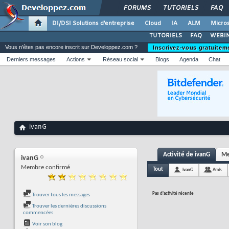
FORUMS
TUTORIELS
FAQ
DI/DSI Solutions d'entreprise
Cloud
IA
ALM
Micros
TUTORIELS
FAQ
WEBIN
Vous n'êtes pas encore inscrit sur Developpez.com ?
Inscrivez-vous gratuitem
Derniers messages
Actions
Réseau social
Blogs
Agenda
Chat
ivanG
Activité de ivanG
Me
ivanG
Membre confirmé
Tout
ivanG
Amis
Pas d'activité récente
Trouver tous les messages
Trouver les dernières discussions
commencées
Voir son blog