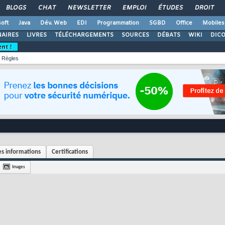
BLOGS
CHAT
NEWSLETTER
EMPLOI
ÉTUDES
DROIT
oft
Java
Dév. Web
EDI
Programmation
SGBD
Office
Mobiles
AIRES
LIVRES
TÉLÉCHARGEMENTS
SOURCES
DÉBATS
WIKI
DIC
ent !
Règles
s informations
Certifications
Images