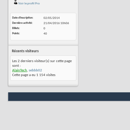
Voir le profil Pro
Date d'inscription
02/05/2014
Dernière activité
21/04/2016
10h06
Billets
0
Points
40
Récents visiteurs
Les 2 derniers visiteur(s) sur cette page
sont :
AlainTech
,
sebbb02
Cette page a eu
1 154
visites