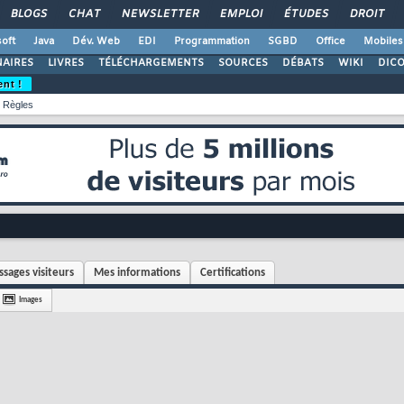
BLOGS
CHAT
NEWSLETTER
EMPLOI
ÉTUDES
DROIT
oft
Java
Dév. Web
EDI
Programmation
SGBD
Office
Mobiles
AIRES
LIVRES
TÉLÉCHARGEMENTS
SOURCES
DÉBATS
WIKI
DIC
ent !
Règles
sages visiteurs
Mes informations
Certifications
Images