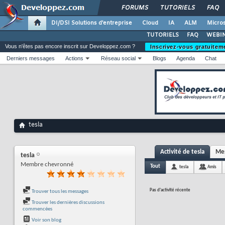
FORUMS
TUTORIELS
FAQ
DI/DSI Solutions d'entreprise
Cloud
IA
ALM
Micros
TUTORIELS
FAQ
WEBIN
Vous n'êtes pas encore inscrit sur Developpez.com ?
Inscrivez-vous gratuitem
Derniers messages
Actions
Réseau social
Blogs
Agenda
Chat
tesla
Activité de tesla
Mes
tesla
Membre chevronné
Tout
tesla
Amis
Pas d'activité récente
Trouver tous les messages
Trouver les dernières discussions
commencées
Voir son blog