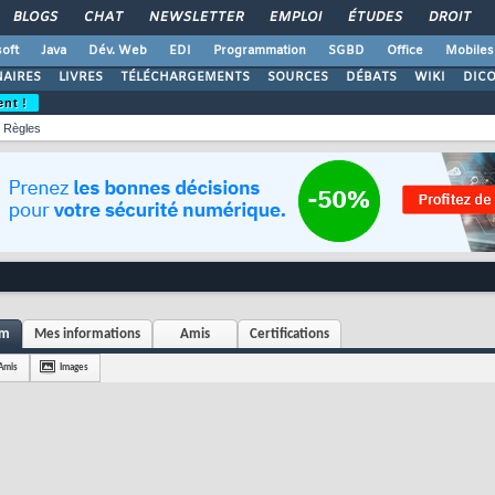
BLOGS
CHAT
NEWSLETTER
EMPLOI
ÉTUDES
DROIT
oft
Java
Dév. Web
EDI
Programmation
SGBD
Office
Mobiles
AIRES
LIVRES
TÉLÉCHARGEMENTS
SOURCES
DÉBATS
WIKI
DIC
ent !
Règles
em
Mes informations
Amis
Certifications
Amis
Images