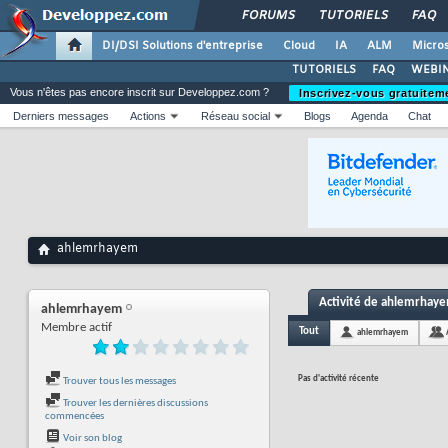
FORUMS
TUTORIELS
FAQ
DI/DSI Solutions d'entreprise
Cloud
IA
ALM
Micros
TUTORIELS
FAQ
WEBIN
Vous n'êtes pas encore inscrit sur Developpez.com ?
Inscrivez-vous gratuitem
Derniers messages
Actions
Réseau social
Blogs
Agenda
Chat
ahlemrhayem
Activité de ahlemrhay
ahlemrhayem
Membre actif
Tout
ahlemrhayem
Pas d'activité récente
Trouver tous les messages
Trouver les dernières discussions
commencées
Voir son blog