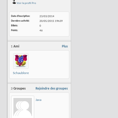
Voir le profil Pro
Date d'inscription
23/03/2014
Dernière activité
20/05/2015
19h39
Billets
0
Points
46
1
Ami
Plus
Schaublore
3
Groupes
Rejoindre des groupes
Java