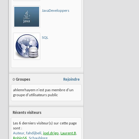
JavaDeveloppers
SQL
0
Groupes
Rejoindre
ahlemrhayem n'est pas membre d'un
groupe d'utilisateurs public
Récents visiteurs
Les 6 derniers visiteur(s) sur cette page
sont :
Auteur
,
fahdijbeli
,
joel.drigo
,
Laurent.B
,
Robin56
,
Schaublore