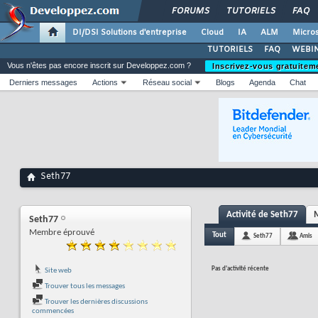
FORUMS
TUTORIELS
FAQ
DI/DSI Solutions d'entreprise
Cloud
IA
ALM
Micros
TUTORIELS
FAQ
WEBIN
Vous n'êtes pas encore inscrit sur Developpez.com ?
Inscrivez-vous gratuitem
Derniers messages
Actions
Réseau social
Blogs
Agenda
Chat
Seth77
Activité de Seth77
M
Seth77
Membre éprouvé
Tout
Seth77
Amis
Pas d'activité récente
Site web
Trouver tous les messages
Trouver les dernières discussions
commencées