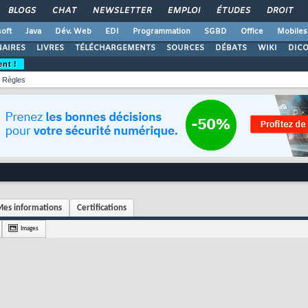
BLOGS
CHAT
NEWSLETTER
EMPLOI
ÉTUDES
DROIT
oft
Java
Dév. Web
EDI
Programmation
SGBD
Office
Mobiles
AIRES
LIVRES
TÉLÉCHARGEMENTS
SOURCES
DÉBATS
WIKI
DIC
ent !
Règles
es informations
Certifications
Images