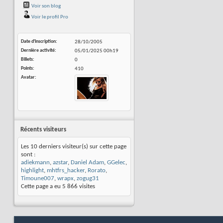
Voir son blog
Voir le profil Pro
Date d'inscription
28/10/2005
Dernière activité
05/01/2025
00h19
Billets
0
Points
410
Avatar
Récents visiteurs
Les 10 derniers visiteur(s) sur cette page
sont :
adiekmann
,
azstar
,
Daniel Adam
,
GGelec
,
highlight
,
mhtfrs_hacker
,
Rorato
,
Timoune007
,
wrapx
,
zogug31
Cette page a eu
5 866
visites