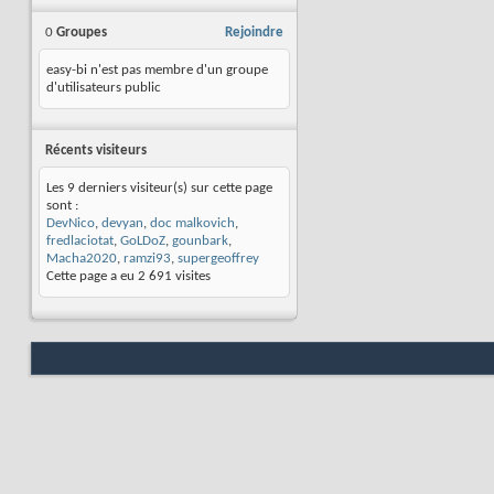
0
Groupes
Rejoindre
easy-bi n'est pas membre d'un groupe
d'utilisateurs public
Récents visiteurs
Les 9 derniers visiteur(s) sur cette page
sont :
DevNico
,
devyan
,
doc malkovich
,
fredlaciotat
,
GoLDoZ
,
gounbark
,
Macha2020
,
ramzi93
,
supergeoffrey
Cette page a eu
2 691
visites