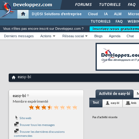
FORUMS
TUTORIELS
FAQ
DI/DSI Solutions d'entreprise
Cloud
IA
ALM
Micros
TUTORIELS
FAQ
WEBIN
Vous n'êtes pas encore inscrit sur Developpez.com ?
Inscrivez-vous gratuitem
Derniers messages
Actions
Réseau social
Blogs
Agenda
Chat
easy-bi
Activité de easy-bi
M
easy-bi
Membre expérimenté
Tout
easy-bi
Amis
Pas d'activité récente
Site web
Trouver tous les messages
Trouver les dernières discussions
commencées