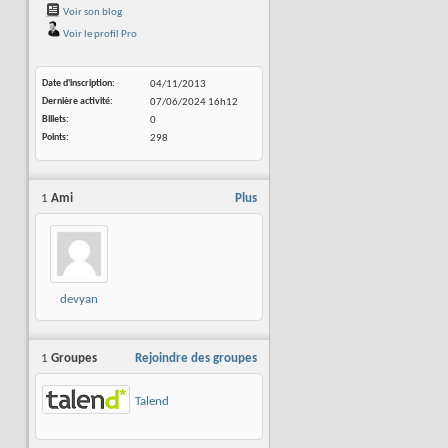
Voir son blog
Voir le profil Pro
Date d'inscription
04/11/2013
Dernière activité
07/06/2024
16h12
Billets
0
Points
298
1
Ami
Plus
devyan
1
Groupes
Rejoindre des groupes
Talend