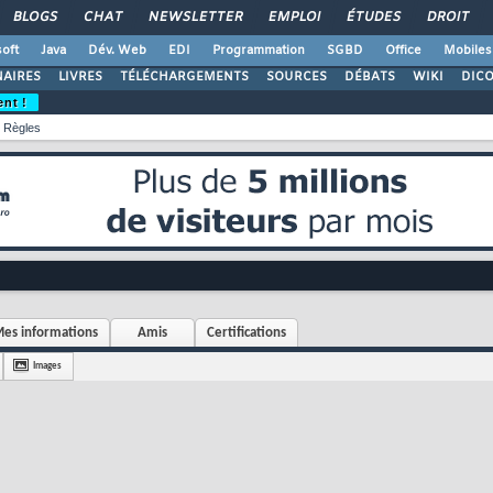
BLOGS
CHAT
NEWSLETTER
EMPLOI
ÉTUDES
DROIT
oft
Java
Dév. Web
EDI
Programmation
SGBD
Office
Mobiles
AIRES
LIVRES
TÉLÉCHARGEMENTS
SOURCES
DÉBATS
WIKI
DIC
ent !
Règles
es informations
Amis
Certifications
Images