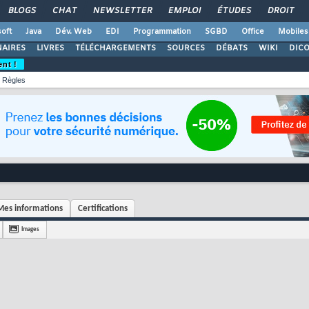
BLOGS
CHAT
NEWSLETTER
EMPLOI
ÉTUDES
DROIT
oft
Java
Dév. Web
EDI
Programmation
SGBD
Office
Mobiles
AIRES
LIVRES
TÉLÉCHARGEMENTS
SOURCES
DÉBATS
WIKI
DIC
ent !
Règles
Mes informations
Certifications
Images