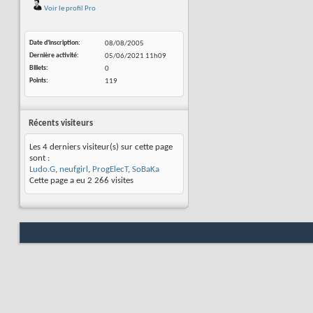
Voir le profil Pro
Date d'inscription
08/08/2005
Dernière activité
05/06/2021
11h09
Billets
0
Points
119
Récents visiteurs
Les 4 derniers visiteur(s) sur cette page
sont :
Ludo.G
,
neufgirl
,
ProgElecT
,
SoBaKa
Cette page a eu
2 266
visites