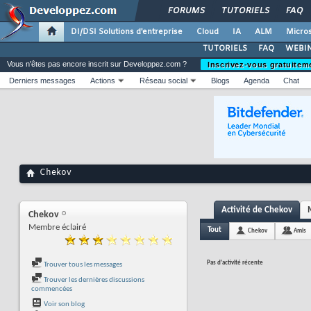
FORUMS
TUTORIELS
FAQ
DI/DSI Solutions d'entreprise
Cloud
IA
ALM
Micros
TUTORIELS
FAQ
WEBIN
Vous n'êtes pas encore inscrit sur Developpez.com ?
Inscrivez-vous gratuitem
Derniers messages
Actions
Réseau social
Blogs
Agenda
Chat
Chekov
Activité de Chekov
Chekov
Membre éclairé
Tout
Chekov
Amis
Pas d'activité récente
Trouver tous les messages
Trouver les dernières discussions
commencées
Voir son blog