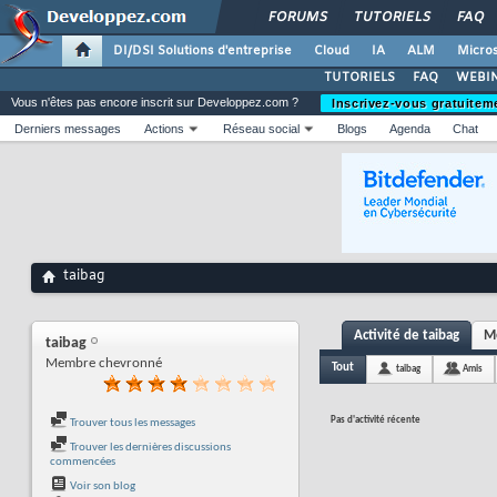
FORUMS
TUTORIELS
FAQ
DI/DSI Solutions d'entreprise
Cloud
IA
ALM
Micros
TUTORIELS
FAQ
WEBIN
Vous n'êtes pas encore inscrit sur Developpez.com ?
Inscrivez-vous gratuitem
Derniers messages
Actions
Réseau social
Blogs
Agenda
Chat
taibag
Activité de taibag
Me
taibag
Membre chevronné
Tout
taibag
Amis
Pas d'activité récente
Trouver tous les messages
Trouver les dernières discussions
commencées
Voir son blog