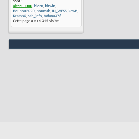
sont :
aieeeuuuuu
,
biorn
,
bitwin
,
Boubou2020
,
boumab
,
IN_WESS
,
kewti
,
KrasshX
,
sab_info
,
tatiana376
Cette page a eu
4 315
visites