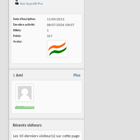
Voir le profil Pro
Date d'inscription
11/09/2013
Dernière activité
08/07/2026
10h37
Billets
1
Points
357
Avatar
1
Ami
Plus
aieeeuuuuu
Récents visiteurs
Les 10 derniers visiteur(s) sur cette page