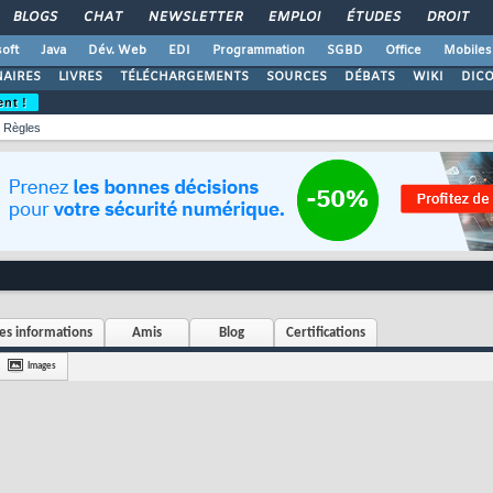
BLOGS
CHAT
NEWSLETTER
EMPLOI
ÉTUDES
DROIT
oft
Java
Dév. Web
EDI
Programmation
SGBD
Office
Mobiles
AIRES
LIVRES
TÉLÉCHARGEMENTS
SOURCES
DÉBATS
WIKI
DIC
ent !
Règles
s informations
Amis
Blog
Certifications
Images