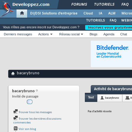
FORUMS
TUTORIELS
FAQ
DI/DSI Solutions d'entreprise
Cloud
IA
ALM
Micros
TUTORIELS
FAQ
WEBIN
Vous n'êtes pas encore inscrit sur Developpez.com ?
Inscrivez-vous gratuitem
Derniers messages
Actions
Réseau social
Blogs
Agenda
Chat
bacarybruno
Activité de bacarybrun
bacarybruno
Invité de passage
Tout
bacarybruno
A
Pas d'activité récente
Trouver tous les messages
Trouver les dernières discussions
commencées
Voir son blog