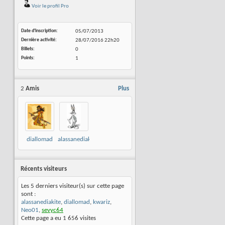
Voir le profil Pro
Date d'inscription
05/07/2013
Dernière activité
28/07/2016
22h20
Billets
0
Points
1
2
Amis
Plus
diallomad
alassanediakite
Récents visiteurs
Les 5 derniers visiteur(s) sur cette page
sont :
alassanediakite
,
diallomad
,
kwariz
,
Neo01
,
sevyc64
Cette page a eu
1 656
visites