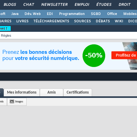
BLOGS
CHAT
NEWSLETTER
EMPLOI
ÉTUDES
DROIT
oft
Java
Dév. Web
EDI
Programmation
SGBD
Office
Mobiles
AIRES
LIVRES
TÉLÉCHARGEMENTS
SOURCES
DÉBATS
WIKI
DIC
ent !
Règles
o
Mes informations
Amis
Certifications
mis
Images