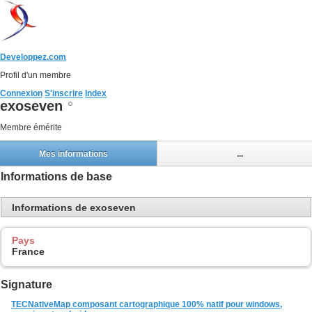
Developpez.com
Profil d'un membre
Connexion
S'inscrire
Index
exoseven
Membre émérite
Mes informations
...
Informations de base
Informations de exoseven
Pays
France
Signature
TECNativeMap composant cartographique 100% natif pour windows,